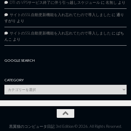
DTI の VPSサービス終了に伴う引っ越しスケジュール
に
名無し
より
サイトのSSL自動更新機能を入れ忘れてたので導入しました
に
通り
すがり
より
サイトのSSL自動更新機能を入れ忘れてたので導入しました
に
ぱち
んこ
より
GOOGLE SEARCH
CATEGORY
category
黒翼猫のコンピュータ日記 3rd Edition © 2026. All Rights Reserved.