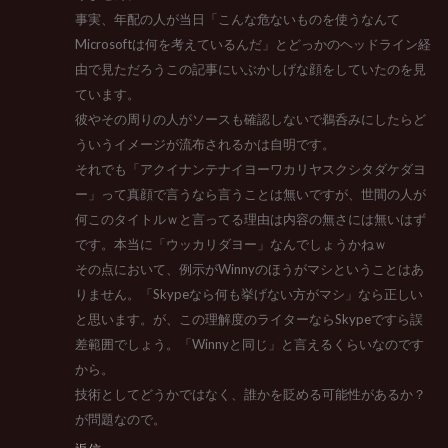
事実、年配の人が当日「こんな危ないものを使うなんて
Microsoftは何を考えているんだ」とどっかのヘッドライン経
由で見ただろうこの記事にいぶかしげな顔をしていたのを見
ています。
彼やその周りの人がソースも確認しないで鵜呑みにしたらど
ういうイメージが流布されるかは自明です。
それでも「アクイナンテナイヨーワカリヤスクシタダケダヨ
ー」って真顔で言うなら言うことは無いですが、世間の人が
何このタイトルｗと言ってる理由は内容の無さには無いはず
です。本当に「ウッカリダヨー」なんでしょうかねｗ
その点において、例示がWinnyのほうがマシということはあ
りません。「Skypeなら何も挙げない方がマシ」なら正しい
と思います。が、この理解度のライターならSkypeですら誤
差範囲でしょう。「Winnyと同じ」と言えるくらいなのです
から。
技術としてどうかではなく、誰かを貶める可能性があるか？
が問題なので。