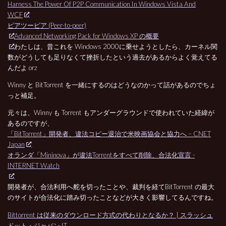
Harness The Power Of P2P Communication In Windows Vista And
WCF
ピアツーピア (Peer-to-peer)
Advanced Networking Pack for Windows XP の概要
わたしは、昔これを Windows 2000に乗せようとしたら、カーネル関
数がどうしても足りなくて挫折したという過去があるからよく覚えてる
んだよ orz
Winny と BitTorrent を一緒にするのはどうなのかって話があるのでちょ
っと補足。
元々は、Winny も Torrent もアンダーグラウンドで使われていた経緯が
あるのですが、
「BitTorrent」開発者、違法コピー退治で米映画協会と協力へ – CNET
Japan
オランダ「Mininova」が違法Torrentをすべて削除、合法化宣言 -
INTERNET Watch
開発者が、合法利用へ舵を切ったことや、裁判を経てBitTorrent の最大
のサイトが合法化に踏み切ったことなどが大きく影響してるんですね。
Bittorrent は従来のダウンロード方式の代わりとなるか？ | スラッシュ
ドット・ジャパン IT