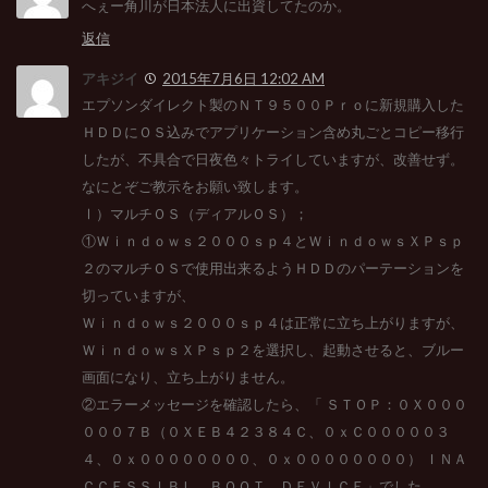
へぇー角川が日本法人に出資してたのか。
返信
アキジイ
2015年7月6日 12:02 AM
エプソンダイレクト製のＮＴ９５００Ｐｒｏに新規購入した
ＨＤＤにＯＳ込みでアプリケーション含め丸ごとコピー移行
したが、不具合で日夜色々トライしていますが、改善せず。
なにとぞご教示をお願い致します。
Ⅰ）マルチＯＳ（ディアルＯＳ）；
①Ｗｉｎｄｏｗｓ２０００ｓｐ４とＷｉｎｄｏｗｓＸＰｓｐ
２のマルチＯＳで使用出来るようＨＤＤのパーテーションを
切っていますが、
Ｗｉｎｄｏｗｓ２０００ｓｐ４は正常に立ち上がりますが、
ＷｉｎｄｏｗｓＸＰｓｐ２を選択し、起動させると、ブルー
画面になり、立ち上がりません。
②エラーメッセージを確認したら、「 ＳＴＯＰ：０Ｘ０００
０００７Ｂ（０ＸＥＢ４２３８４Ｃ、０ｘＣ０００００３
４、０ｘ００００００００、０ｘ００００００００） ＩＮＡ
ＣＣＥＳＳＩＢＬ＿ＢＯＯＴ＿ＤＥＶＩＣＥ」でした。