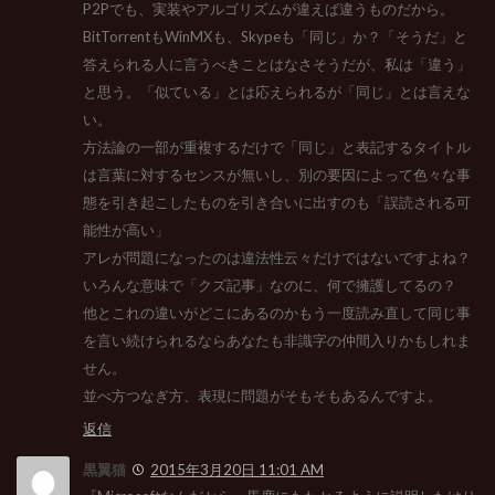
P2Pでも、実装やアルゴリズムが違えば違うものだから。
BitTorrentもWinMXも、Skypeも「同じ」か？「そうだ」と
答えられる人に言うべきことはなさそうだが、私は「違う」
と思う。「似ている」とは応えられるが「同じ」とは言えな
い。
方法論の一部が重複するだけで「同じ」と表記するタイトル
は言葉に対するセンスが無いし、別の要因によって色々な事
態を引き起こしたものを引き合いに出すのも「誤読される可
能性が高い」
アレが問題になったのは違法性云々だけではないですよね？
いろんな意味で「クズ記事」なのに、何で擁護してるの？
他とこれの違いがどこにあるのかもう一度読み直して同じ事
を言い続けられるならあなたも非識字の仲間入りかもしれま
せん。
並べ方つなぎ方、表現に問題がそもそもあるんですよ。
返信
黒翼猫
2015年3月20日 11:01 AM