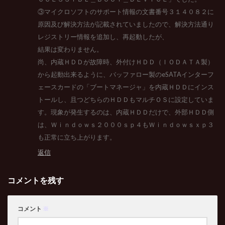
③マイクロソフトのサポート情報の文書番号３１４０８２に
原因及び解決方法が記載されていましたので、解決方法通り
レジストリー情報を追加し、再起動したが、
結果は変わりません。
尚、内蔵ＨＤＤが故障時、外付けＨＤＤ（ＩＯＤＡＴＡ製）
から起動出来るように、バッファロー製のeSATAインターフ
ェースカードの「ブートマネージャ」を内蔵ＨＤＤにインス
トールし、且つどちらのＨＤＤもマルチＯＳに設定していま
す。現象が発生するのは、内蔵ＨＤＤだけで、外部ＨＤＤ側
は、Ｗｉｎｄｏｗｓ２０００ｓｐ４もＷｉｎｄｏｗｓｘｐ３
も正常に立ち上がります。
返信
コメントを残す
コメント
※