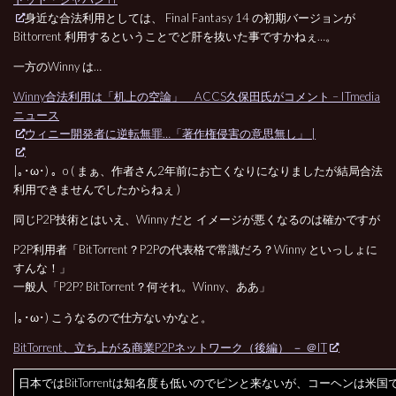
身近な合法利用としては、 Final Fantasy 14 の初期バージョンが
Bittorrent 利用するということでど肝を抜いた事ですかねぇ…。
一方のWinny は…
Winny合法利用は「机上の空論」 ACCS久保田氏がコメント – ITmedia
ニュース
ウィニー開発者に逆転無罪…「著作権侵害の意思無し」 |
|｡･ω･) 。o ( まぁ、作者さん2年前にお亡くなりになりましたが結局合法
利用できませんでしたからねぇ )
同じP2P技術とはいえ、Winny だと イメージが悪くなるのは確かですが
P2P利用者「BitTorrent？P2Pの代表格で常識だろ？Winny といっしょに
すんな！」
一般人「P2P? BitTorrent？何それ。Winny、ああ」
|｡･ω･) こうなるので仕方ないかなと。
BitTorrent、立ち上がる商業P2Pネットワーク（後編） － ＠IT
日本ではBitTorrentは知名度も低いのでピンと来ないが、コーヘンは米国