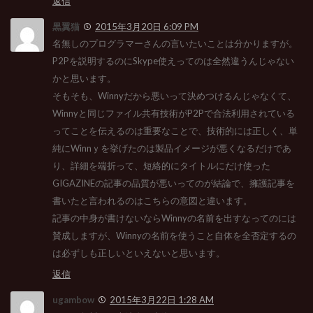
返信
黒翼猫
2015年3月20日 6:09 PM
名無しのプログラマーさんの言いたいことは分かりますが。
P2Pを説明するのにSkype使えってのは全然違うんじゃない
かと思います。
そもそも、Winnyだから悪いって決めつけるんじゃなくて、
Winnyと同じファイル共有技術がP2Pで合法利用されている
ってことを伝えるのは重要なことで、技術的には正しく、単
純にWinnｙを挙げたのは製品イメージが悪くなるだけであ
り、詳細を端折って、短絡的にタイトルにだけ使った
GIGAZINEの記事の品質が悪いってのが結論で、擁護記事を
書いたと言われるのはこちらの意図と違います。
記事の中身が書けないならWinnyの名前を出すなってのには
賛成しますが、Winnyの名前を使うこと自体を全否定するの
は必ずしも正しいといえないと思います。
返信
ugambow
2015年3月22日 1:28 AM