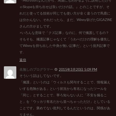
『Microsoftなんだから、馬鹿にもわかるように説明したけり
ゃSkypeを持ち出せば良いだけの話。』とのことですが、そ
れだと使ってる技術が同じでも使い方が全く違うので馬鹿に
は分かんない。それだったら、まだ、Winny挙げたGIGAZINE
さんの方がましです。
>いろんな意味で「クズ記事」なのに、何で擁護してるの？
そもそも、擁護記事じゃなくて「うわべだけの理解を優先し
てWinnyを持ち出した中身が無い記事だ」という批判記事で
す.
返信
名無しのプログラマー
2015年3月20日 5:09 PM
そういう話はしてないです。
「擁護」というのは「ウィルスも関与することで、情報漏え
いする危険がある」という状況から有名になったツールを
「同じ」とすることで、寧ろ知らない人に「不安を煽るこ
と」を「ウッカリ有名だから並べちゃっただけ」としている
ことです。褒めてない批判してるんだというのは、関係があ
りません。