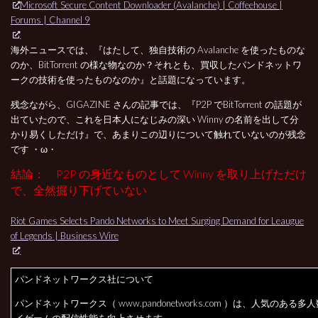
Microsoft Secure Content Downloader (Avalanche) | Coffeehouse |
Forums | Channel 9
海外ニュースでは、『はたして、独自技術の Avalanche を使ったものな
のか、BitTorrent の様な物なのか？それとも、買収したパンドネットワ
ークの技術を使ったものなのか』と話題になっています。
残念ながら、GIGAZINE さんの記事では、『P2P でBitTorrent の話題が
出ていたので、これを日本人になじみの深い Winny の名前を出して分
かり易くしただけ』で、あまりこの辺りについて触れていないのが残念
です ・ω・
結論： P2P の身近なものとして Winny を取り上げただけ
で、全然掘り下げていない
Riot Games Selects Pando Networks to Meet Surging Demand for Leaugue
of Legends | Business Wire
パンドネットワークス社について
パンドネットワークス（ www.pandonetworks.com ）は、人気のある
イゲームの配信性能を向上させます。