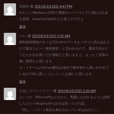
黒翼猫
2015年3月18日 4:47 PM
わたくしWindows 2000で最新のハードウェアに挑むのもあ
る意味、American Spirits だと思うのですよ
返信
yoks
2015年3月19日 5:35 AM
権利保持団体の方々はCDの中のデータをメモリに読み込むだ
けで違法コピー！権利侵害！と言われるので、通信方法がど
うだとか話を聞くだけ無駄だと思いますよ。まったく意味の
無い質問だと思います。
ネットゲームのtorrent配信は他社で数年前から既に行われて
いるので特に新しいということは無いと思います。
返信
名無しのプログラマー
2015年3月20日 5:20 AM
というか、Microsoftなんだから、馬鹿にもわかるように説明
したけりゃSkypeを持ち出せば良いだけの話。
「同じ」っていう単語も物をわかっていればおかしい。