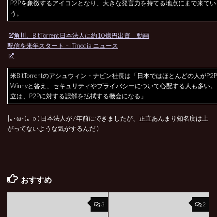
P2Pを象徴するアイコンとなり、大きな発言力を持てる地点にまで来てい
う。
角川、BitTorrent日本法人に約10億円出資 動画
配信を来年スタート – ITmedia ニュース
米BitTorrentのアシュウィン・ナビン社長は「日本ではほとんどの人がP2
Winnyと答え、セキュリティやプライバシーについて心配する人も多い
立は、P2Pに対する誤解を払拭する機会になる」
|｡･ω･)。o ( 日本法人が7年前にできましたが、正直あんまり知名度は上
がってないような気がするんだ )
おすすめ
3
2