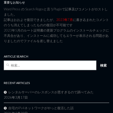
重要なお知らせ
Word Press の Search Regexと言うPluginで記事及びコメントがロストし
ました。
記事はおおよそ復旧できましたが、
2023年7月
に書き込まれたコメント
のうち消えてしまったものの復旧が不可能です
2023年5月のルート証明書の更新プログラムのインストールチェックに
不具合があり、インストールに成功してもエラーが表示される問題があ
りましたのでファイルを差し替えました
ARTICLE SEARCH
検
索:
RECENT ARTICLES
レンタルサーバーのレスポンスが悪すぎるので調べてみた
2026年3月17日
自宅のIPv4ネットワークがやっと復活した話