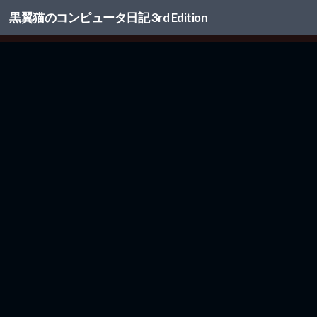
黒翼猫のコンピュータ日記 3rd Edition
コンテンツへスキップ