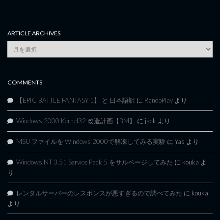
ARTICLE ARCHIVES
Article
Archives
COMMENTS
【EPIC BATTLE FANTASY 1】 と 日本語訳
に
RandoPlay
より
Windows 2000 Kernel32 改造計画【BM】
に
jack
より
MSU ファイルを Windows 2000で解凍してみる実験
に
Yas
より
Windows NT 3.51 Service Pack 5 をサルベージしてみた
に
kouka
よ
り
レンタルサーバーのレスポンスが悪すぎるので調べてみた
に
kouka
より