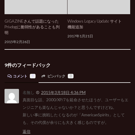
GIGAZINEさんで話題になった
Windows Legacy Update サイト
Privdogに脆弱性があることも判
機能追加
明
2017年1月21日
2015年2月26日
9件のフィードバック
コメント
9
ピンバック
0
名無し
2015年3月18日 4:36 PM
真面目な話、2000/XP/7を延命させたほうが、ユーザーもエ
ンジニアも楽なんじゃないか？と思うんですけどね。
新しい事に挑戦したくなるのが「AmericanSpirits」として
も、その代償が余りにも大きく感じるのですが。
返信