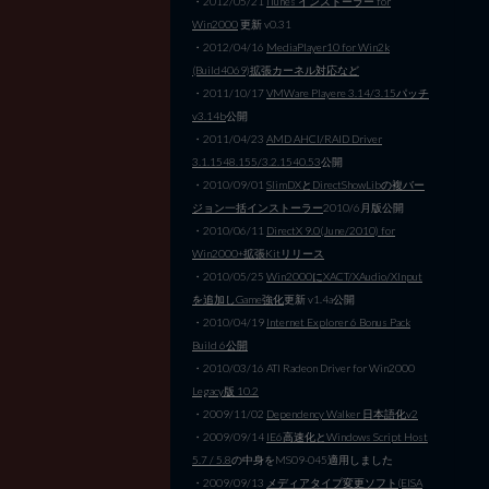
・2012/05/21
iTunes インストーラー for
Win2000
更新 v0.31
・2012/04/16
MediaPlayer10 for Win2k
(Build4069)拡張カーネル対応など
・2011/10/17
VMWare Playere 3.14/3.15パッチ
v3.14b
公開
・2011/04/23
AMD AHCI/RAID Driver
3.1.1548.155/3.2.1540.53
公開
・2010/09/01
SlimDXとDirectShowLibの複バー
ジョン一括インストーラー
2010/6月版公開
・2010/06/11
DirectX 9.0(June/2010) for
Win2000+拡張Kitリリース
・2010/05/25
Win2000にXACT/XAudio/XInput
を追加しGame強化
更新 v1.4a公開
・2010/04/19
Internet Explorer 6 Bonus Pack
Build 6公開
・2010/03/16 ATI Radeon Driver for Win2000
Legacy版 10.2
・2009/11/02
Dependency Walker 日本語化v2
・2009/09/14
IE6高速化とWindows Script Host
5.7 / 5.8
の中身をMS09-045適用しました
・2009/09/13
メディアタイプ変更ソフト(EISA