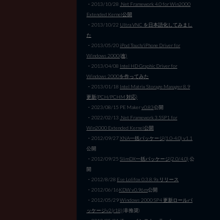
・2013/10/28
.Net Framework 4.0 for Win2000
Extended Kernel公開
・2013/10/22
Ultra VNC を日本語化してみまし
た
・2013/05/20
iPod Touch/iPhone Driver for
Windows 2000(改)
・2013/04/08
Intel HD Graphic Driver for
Windows 2000を作ってみた
・2013/01/18
Intel Matrix Storage Manager 8.9
更新(PCH/PCHM 対応)
・2023/08/15 PE Maker
v0.83
公開
・2022/02/13
.Net Framework 3.5SP1 for
Win2000 Extended Kernel公開
・2012/09/27
XNA一括パッケージ(1.0-4.0) v1.1
公開
・2012/09/25
SlimDX一括パッケージ(2.0/4.0)
公
開
・2012/8/28
Ese Lolifox 0.3.8.9a リリース
・2012/06/16
KDW v0.96m
公開
・2012/05/29
Windows 2000 SP4 更新ロールパ
ッケージv2(r18)
(非推奨)