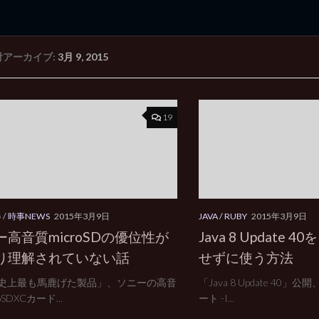
付アーカイブ:
3月 9, 2015
rd Edition
Windows 2000 tunes up blog
19
器
/
時事NEWS
2015年3月9日
JAVA / RUBY
2015年3月9日
ー高音質microSDの優位性が
Java 8 Update
り理解されていない話
せずに使う方法
史上最も馬鹿げた製品」、ソニーの高音
「Java 8 Update 40
oSDXCカード...
ート -I...