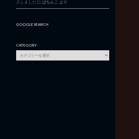
入しました
に
ぱちんこ
より
GOOGLE SEARCH
CATEGORY
category