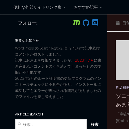
便利な外部サイトリンク集
おすすめ記事
コンテンツへスキップ
フォロー:
日
黒翼猫のコンピュータ日記 3
重要なお知らせ
Word Press の Search Regexと言うPluginで記事及び
コメントがロストしました。
記事はおおよそ復旧できましたが、
2023年7月
に書
き込まれたコメントのうち消えてしまったものの復
旧が不可能です
2023年5月のルート証明書の更新プログラムのイン
ストールチェックに不具合があり、インストールに
周辺機
成功してもエラーが表示される問題がありましたの
ソニ
でファイルを差し替えました
あま
「宇宙
ARTICLE SEARCH
質micr
検
索: