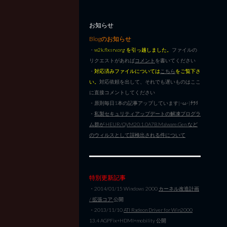
お知らせ
Blogのお知らせ
・
w2k.flxsrv.org を引っ越しました。
ファイルの
リクエストがあれば
コメント
を書いてください
・
対応済みファイルについては
こちら
をご覧下さ
い。
対応依頼を出して、それでも遅いものはここ
に直接コメントしてください
・原則毎日1本の記事アップしています|･ω･)ﾁﾗﾘ
・
私製セキュリティアップデートの解凍プログラ
ム群が HEUR/QVM20.1.0A7B.Malware.Gen など
のウィルスとして誤検出される件について
特別更新記事
・2014/01/15 Windows 2000
カーネル改造計画
/ 拡張コア
公開
・2013/11/10
ATI Radeon Driver for Win2000
13.4 AGPFix+HDMI+mobility 公開