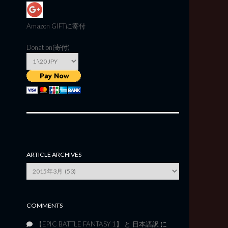
Amazon GIFT
に寄付
Donation(寄付)
ARTICLE ARCHIVES
Article
Archives
COMMENTS
【EPIC BATTLE FANTASY 1】 と 日本語訳
に