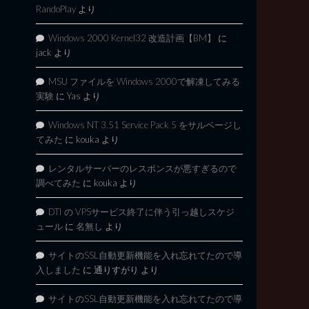
RandoPlay
より
Windows 2000 Kernel32 改造計画【BM】
に
jack
より
MSU ファイルを Windows 2000で解凍してみる
実験
に
Yas
より
Windows NT 3.51 Service Pack 5 をサルベージし
てみた
に
kouka
より
レンタルサーバーのレスポンスが悪すぎるので
調べてみた
に
kouka
より
DTI の VPSサービス終了に伴う引っ越しスケジ
ュール
に
名無し
より
サイトのSSL自動更新機能を入れ忘れてたので導
入しました
に
通りすがり
より
サイトのSSL自動更新機能を入れ忘れてたので導