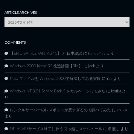
ARTICLE ARCHIVES
Article
Archives
COMMENTS
【EPIC BATTLE FANTASY 1】 と 日本語訳
に
RandoPlay
より
Windows 2000 Kernel32 改造計画【BM】
に
jack
より
MSU ファイルを Windows 2000で解凍してみる実験
に
Yas
より
Windows NT 3.51 Service Pack 5 をサルベージしてみた
に
kouka
よ
り
レンタルサーバーのレスポンスが悪すぎるので調べてみた
に
kouka
より
DTI の VPSサービス終了に伴う引っ越しスケジュール
に
名無し
より