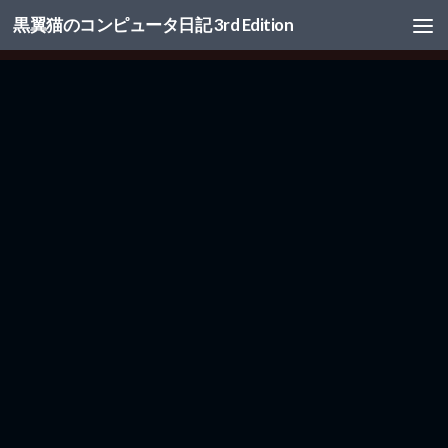
黒翼猫のコンピュータ日記 3rd Edition
コンテンツへスキップ