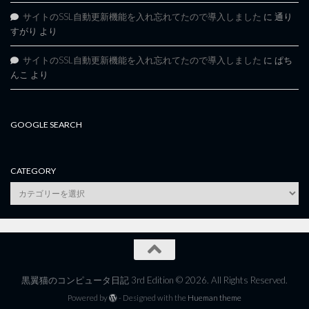
サイトのSSL自動更新機能を入れ忘れてたので導入しました
に
通り
すがり
より
サイトのSSL自動更新機能を入れ忘れてたので導入しました
に
ぱち
んこ
より
GOOGLE SEARCH
CATEGORY
category
黒翼猫のコンピュータ日記 3rd Edition © 2026. All Rights Reserved.
Powered by
- Designed with the
Hueman theme