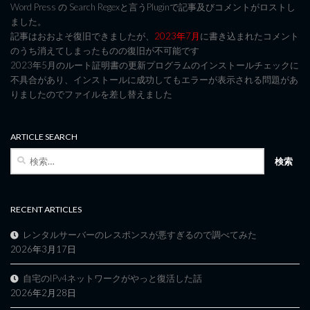
Word Press の Search Regexと言うPluginで記事及びコメントがロストし
ました。
記事はおおよそ復旧できましたが、
2023年7月
に書き込まれたコメント
のうち消えてしまったものの復旧が不可能です
2023年5月のルート証明書の更新プログラムのインストールチェックに
不具合があり、インストールに成功してもエラーが表示される問題があ
りましたのでファイルを差し替えました
ARTICLE SEARCH
検
索:
RECENT ARTICLES
レンタルサーバーのレスポンスが悪すぎるので調べてみた
2026年3月17日
自宅のIPv4ネットワークがやっと復活した話
2026年2月28日