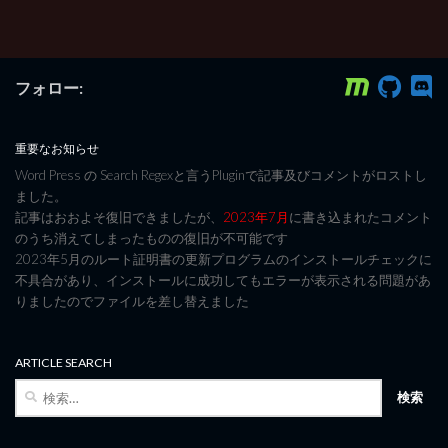
フォロー:
重要なお知らせ
Word Press の Search Regexと言うPluginで記事及びコメントがロストし
ました。
記事はおおよそ復旧できましたが、
2023年7月
に書き込まれたコメント
のうち消えてしまったものの復旧が不可能です
2023年5月のルート証明書の更新プログラムのインストールチェックに
不具合があり、インストールに成功してもエラーが表示される問題があ
りましたのでファイルを差し替えました
ARTICLE SEARCH
検
索: