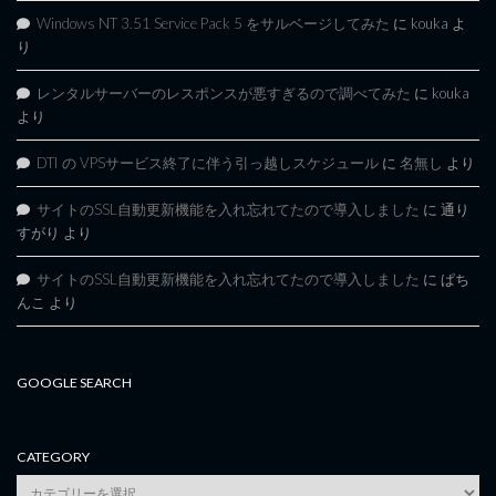
Windows NT 3.51 Service Pack 5 をサルベージしてみた
に
kouka
よ
り
レンタルサーバーのレスポンスが悪すぎるので調べてみた
に
kouka
より
DTI の VPSサービス終了に伴う引っ越しスケジュール
に
名無し
より
サイトのSSL自動更新機能を入れ忘れてたので導入しました
に
通り
すがり
より
サイトのSSL自動更新機能を入れ忘れてたので導入しました
に
ぱち
んこ
より
GOOGLE SEARCH
CATEGORY
category