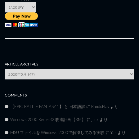
ARTICLE ARCHIVES
Article
Archives
COMMENTS
【EPIC BATTLE FANTASY 1】 と 日本語訳
に
RandoPlay
より
Windows 2000 Kernel32 改造計画【BM】
に
jack
より
MSU ファイルを Windows 2000で解凍してみる実験
に
Yas
より