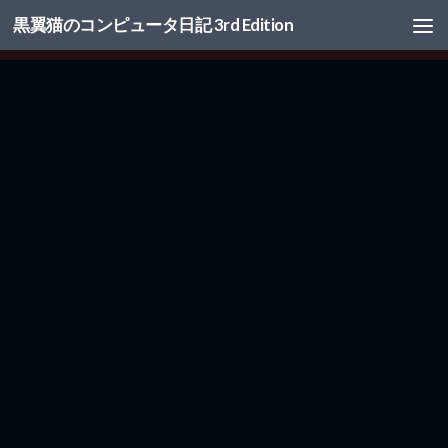
黒翼猫のコンピュータ日記 3rd Edition
コンテンツへスキップ