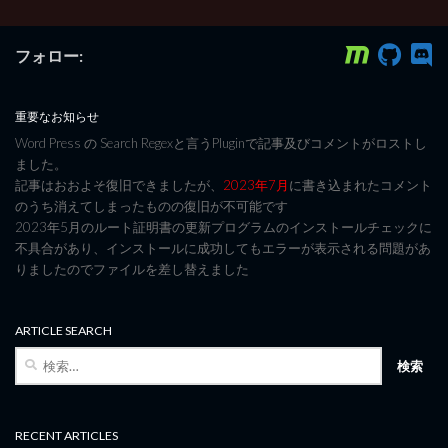
フォロー:
重要なお知らせ
Word Press の Search Regexと言うPluginで記事及びコメントがロストし
ました。
記事はおおよそ復旧できましたが、
2023年7月
に書き込まれたコメント
のうち消えてしまったものの復旧が不可能です
2023年5月のルート証明書の更新プログラムのインストールチェックに
不具合があり、インストールに成功してもエラーが表示される問題があ
りましたのでファイルを差し替えました
ARTICLE SEARCH
検
索:
RECENT ARTICLES