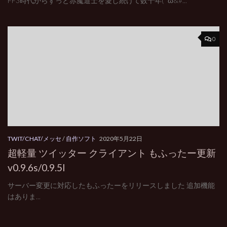
FF3時代からずっと赤魔道士を愛し続けて数十年( ˘ω&#...
0
TWIT/CHAT/メッセ
/
自作ソフト
2020年5月22日
超軽量 ツイッター クライアント もふったー更新
v0.9.6s/0.9.5l
サーバー変更に対応したもふったーをリリースしました 追加機能
はありま...