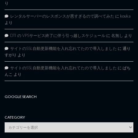
り
レンタルサーバーのレスポンスが悪すぎるので調べてみた
に
kouka
より
DTI の VPSサービス終了に伴う引っ越しスケジュール
に
名無し
より
サイトのSSL自動更新機能を入れ忘れてたので導入しました
に
通り
すがり
より
サイトのSSL自動更新機能を入れ忘れてたので導入しました
に
ぱち
んこ
より
GOOGLE SEARCH
CATEGORY
category