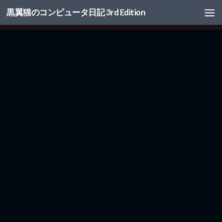
黒翼猫のコンピュータ日記 3rd Edition
コンテンツへスキップ