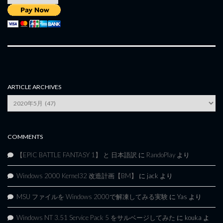
ARTICLE ARCHIVES
Article
Archives
COMMENTS
【EPIC BATTLE FANTASY 1】 と 日本語訳
に
RandoPlay
より
Windows 2000 Kernel32 改造計画【BM】
に
jack
より
MSU ファイルを Windows 2000で解凍してみる実験
に
Yas
より
Windows NT 3.51 Service Pack 5 をサルベージしてみた
に
kouka
よ