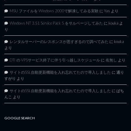
MSU ファイルを Windows 2000で解凍してみる実験
に
Yas
より
Windows NT 3.51 Service Pack 5 をサルベージしてみた
に
kouka
よ
り
レンタルサーバーのレスポンスが悪すぎるので調べてみた
に
kouka
より
DTI の VPSサービス終了に伴う引っ越しスケジュール
に
名無し
より
サイトのSSL自動更新機能を入れ忘れてたので導入しました
に
通り
すがり
より
サイトのSSL自動更新機能を入れ忘れてたので導入しました
に
ぱち
んこ
より
GOOGLE SEARCH