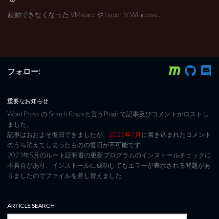
起動できなくなった VMware や hyper-V Windows...
フォロー:
重要なお知らせ
Word Press の Search Regexと言うPluginで記事及びコメントがロストし
ました。
記事はおおよそ復旧できましたが、
2023年7月
に書き込まれたコメント
のうち消えてしまったものの復旧が不可能です
2023年5月のルート証明書の更新プログラムのインストールチェックに
不具合があり、インストールに成功してもエラーが表示される問題があ
りましたのでファイルを差し替えました
ARTICLE SEARCH
検