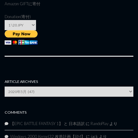
Amazon GIFT
に寄付
Donation(寄付)
ARTICLE ARCHIVES
Article
Archives
COMMENTS
【EPIC BATTLE FANTASY 1】 と 日本語訳
に
RandoPlay
より
Windows 2000 Kernel32 改造計画【BM】
に
jack
より