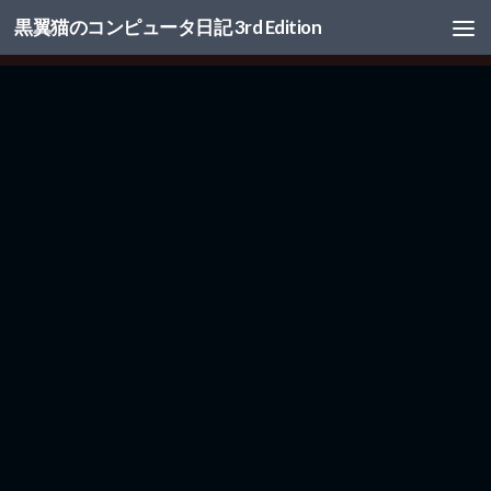
黒翼猫のコンピュータ日記 3rd Edition
コンテンツへスキップ