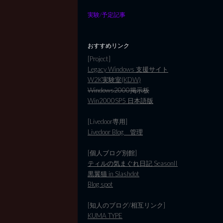
実験/予定記事
おすすめリンク
[Project]
Legacy Windows 支援サイト
W2K実験室(KDW)
Windows2000掲示板
Win2000SP5 日本語版
[Livedoor専用]
Livedoor Blog 管理
[個人ブログ別館]
ティルの気まぐれ日記 SeasonII
黒翼猫 in Slashdot
Blog spot
[知人のブログ/相互リンク]
KUMA TYPE