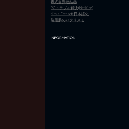
煤式自動連結器
PCトラブル解決(NetKing)
dim's Freesoft日本語化
脳脂肪のパクリメモ
INFORMATION