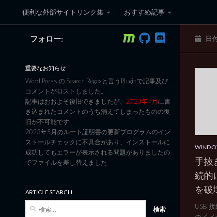
便利な外部サイトリンク集
おすすめ記事
コンテンツへスキップ
フォロー:
日
黒翼猫のコンピュータ日記 3
重要なお知らせ
Word Press の Search Regexと言うPluginで記事及び
コメントがロストしました。
記事はおおよそ復旧できましたが、
2023年7月
に書
き込まれたコメントのうち消えてしまったものの復
旧が不可能です
2023年5月のルート証明書の更新プログラムのイン
ストールチェックに不具合があり、インストールに
WINDO
成功してもエラーが表示される問題がありましたの
手抜きO
でファイルを差し替えました
続的
を破
ARTICLE SEARCH
検
USB
索:
のイメー