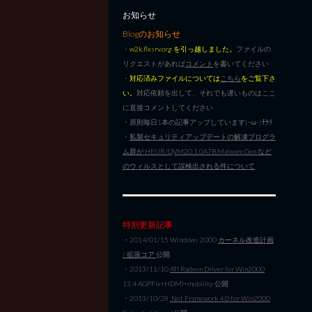
お知らせ
Blogのお知らせ
・
w2k.flxsrv.org を引っ越しました。
ファイルの
リクエストがあれば
コメント
を書いてください
・
対応済みファイルについては
こちら
をご覧下さ
い。
対応依頼を出して、それでも遅いものはここ
に直接コメントしてください
・原則毎日1本の記事アップしています|･ω･)ﾁﾗﾘ
・
私製セキュリティアップデートの解凍プログラ
ム群が HEUR/QVM20.1.0A7B.Malware.Gen など
のウィルスとして誤検出される件について
特別更新記事
・2014/01/15 Windows 2000
カーネル改造計画
/ 拡張コア
公開
・2013/11/10
ATI Radeon Driver for Win2000
13.4 AGPFix+HDMI+mobility 公開
・2013/10/28
.Net Framework 4.0 for Win2000