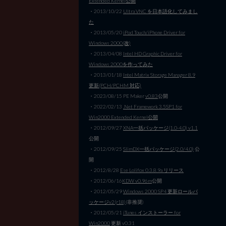
Extended Kernel公開
・2013/10/22
Ultra VNC を日本語化してみまし
た
・2013/05/20
iPod Touch/iPhone Driver for
Windows 2000(改)
・2013/04/08
Intel HD Graphic Driver for
Windows 2000を作ってみた
・2013/01/18
Intel Matrix Storage Manager 8.9
更新(PCH/PCHM 対応)
・2023/08/15 PE Maker
v0.83
公開
・2022/02/13
.Net Framework 3.5SP1 for
Win2000 Extended Kernel公開
・2012/09/27
XNA一括パッケージ(1.0-4.0) v1.1
公開
・2012/09/25
SlimDX一括パッケージ(2.0/4.0)
公
開
・2012/8/28
Ese Lolifox 0.3.8.9a リリース
・2012/06/16
KDW v0.96m
公開
・2012/05/29
Windows 2000 SP4 更新ロールパ
ッケージv2(r18)
(非推奨)
・2012/05/21
iTunes インストーラー for
Win2000
更新 v0.31