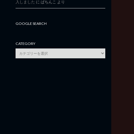
入しました
に
ぱちんこ
より
GOOGLE SEARCH
CATEGORY
category