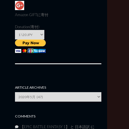
Amazon GIFT
に寄付
Donation(寄付)
ARTICLE ARCHIVES
Article
Archives
COMMENTS
【EPIC BATTLE FANTASY 1】 と 日本語訳
に