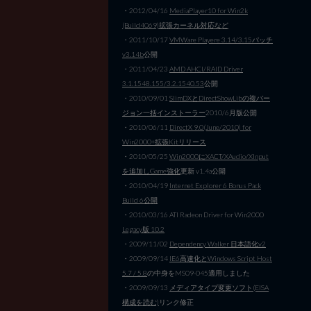
・2012/04/16
MediaPlayer10 for Win2k
(Build4069)拡張カーネル対応など
・2011/10/17
VMWare Playere 3.14/3.15パッチ
v3.14b
公開
・2011/04/23
AMD AHCI/RAID Driver
3.1.1548.155/3.2.1540.53
公開
・2010/09/01
SlimDXとDirectShowLibの複バー
ジョン一括インストーラー
2010/6月版公開
・2010/06/11
DirectX 9.0(June/2010) for
Win2000+拡張Kitリリース
・2010/05/25
Win2000にXACT/XAudio/XInput
を追加しGame強化
更新 v1.4a公開
・2010/04/19
Internet Explorer 6 Bonus Pack
Build 6公開
・2010/03/16 ATI Radeon Driver for Win2000
Legacy版 10.2
・2009/11/02
Dependency Walker 日本語化v2
・2009/09/14
IE6高速化とWindows Script Host
5.7 / 5.8
の中身をMS09-045適用しました
・2009/09/13
メディアタイプ変更ソフト(EISA
構成を読む)
リンク修正