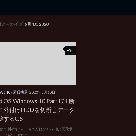
付アーカイブ:
5月 10, 2020
rd Edition
Windows 2000 tunes up blog
3
WS 10
/
周辺機器
2020年5月10日
S Windows 10 Part171 断
に外付けHDDを切断しデータ
壊するOS
 接続で外付けHDDに入れていた仮想環境
ジが、USBデ...