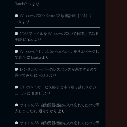
RandoPlay
より
Windows 2000 Kernel32 改造計画【BM】
に
jack
より
MSU ファイルを Windows 2000で解凍してみる
実験
に
Yas
より
Windows NT 3.51 Service Pack 5 をサルベージし
てみた
に
kouka
より
レンタルサーバーのレスポンスが悪すぎるので
調べてみた
に
kouka
より
DTI の VPSサービス終了に伴う引っ越しスケジ
ュール
に
名無し
より
サイトのSSL自動更新機能を入れ忘れてたので導
入しました
に
通りすがり
より
サイトのSSL自動更新機能を入れ忘れてたので導