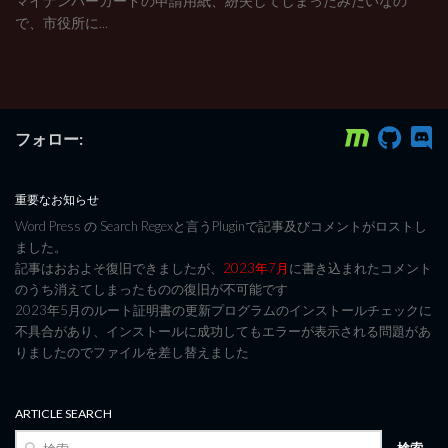
マイナンバーカードの申請用紙、紛失してしまったみたいなの
で、市役所に...
フォロー:
重要なお知らせ
Word Press の Search Regexと言うPluginで記事及びコメントがロストし
ました。
記事はおおよそ復旧できましたが、
2023年7月
に書き込まれたコメント
のうち消えてしまったものの復旧が不可能です
2023年5月のルート証明書の更新プログラムのインストールチェックに
不具合があり、インストールに成功してもエラーが表示される問題があ
りましたのでファイルを差し替えました
ARTICLE SEARCH
検