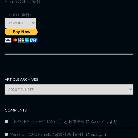
Amazon GIFT
に寄付
Donation(寄付)
ARTICLE ARCHIVES
Article
Archives
COMMENTS
【EPIC BATTLE FANTASY 1】 と 日本語訳
に
RandoPlay
より
Windows 2000 Kernel32 改造計画【BM】
に
jack
より