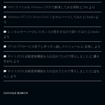
MSU ファイルを Windows 2000で解凍してみる実験
に
Yas
より
Windows NT 3.51 Service Pack 5 をサルベージしてみた
に
kouka
よ
り
レンタルサーバーのレスポンスが悪すぎるので調べてみた
に
kouka
より
DTI の VPSサービス終了に伴う引っ越しスケジュール
に
名無し
より
サイトのSSL自動更新機能を入れ忘れてたので導入しました
に
通り
すがり
より
サイトのSSL自動更新機能を入れ忘れてたので導入しました
に
ぱち
んこ
より
GOOGLE SEARCH