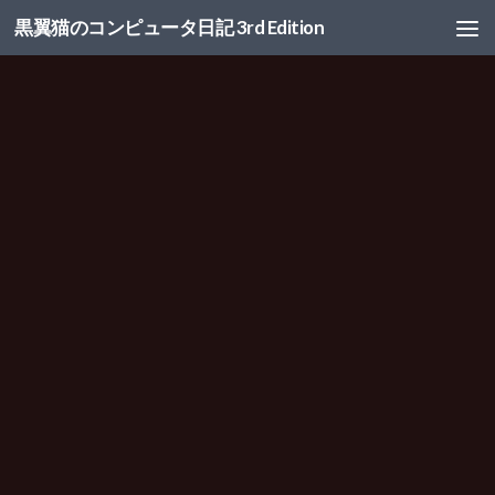
黒翼猫のコンピュータ日記 3rd Edition
コンテンツへスキップ