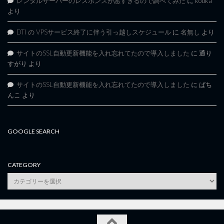
レンタルサーバーのレスポンスが悪すぎるので調べてみた
に
kouka
より
DTI の VPSサービス終了に伴う引っ越しスケジュール
に
名無し
より
サイトのSSL自動更新機能を入れ忘れてたので導入しました
に
通り
すがり
より
サイトのSSL自動更新機能を入れ忘れてたので導入しました
に
ぱち
んこ
より
GOOGLE SEARCH
CATEGORY
category