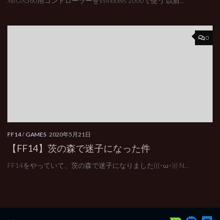
XBOX360用コントローラーをWindows 2000で使う 以前...
0
FF14
/
GAMES
2020年5月21日
【FF14】茨の森で迷子になった件
FF14をやっていて、茨の森で迷子になりました(((･ω･))) N...