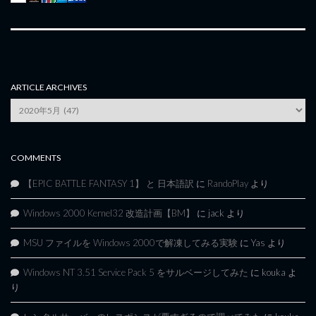
ARTICLE ARCHIVES
Article
Archives
COMMENTS
【EPIC BATTLE FANTASY 1】 と 日本語訳
に
RandoPlay
より
Windows 2000 Kernel32 改造計画【BM】
に
jack
より
MSU ファイルを Windows 2000で解凍してみる実験
に
Yas
より
Windows NT 3.51 Service Pack 5 をサルベージしてみた
に
kouka
よ
り