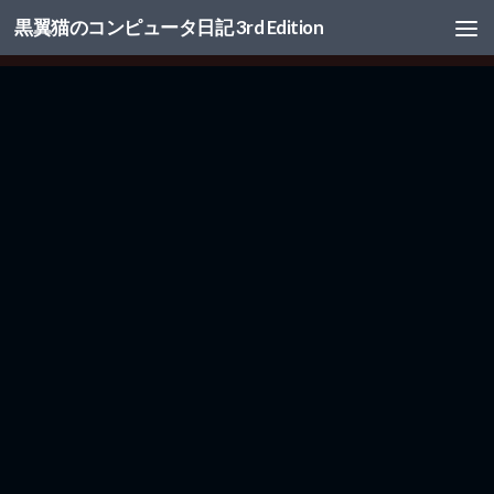
黒翼猫のコンピュータ日記 3rd Edition
コンテンツへスキップ