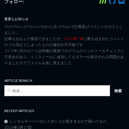
フォロー:
重要なお知らせ
Word Press の Search Regexと言うPluginで記事及びコメントがロストし
ました。
記事はおおよそ復旧できましたが、
2023年7月
に書き込まれたコメント
のうち消えてしまったものの復旧が不可能です
2023年5月のルート証明書の更新プログラムのインストールチェックに
不具合があり、インストールに成功してもエラーが表示される問題があ
りましたのでファイルを差し替えました
ARTICLE SEARCH
検
索:
RECENT ARTICLES
レンタルサーバーのレスポンスが悪すぎるので調べてみた
2026年3月17日