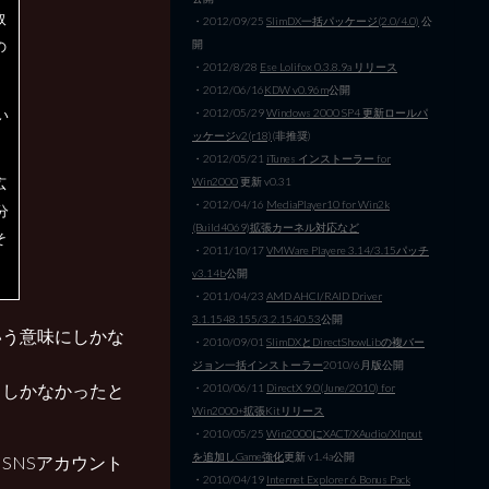
取
・2012/09/25
SlimDX一括パッケージ(2.0/4.0)
公
開
の
・2012/8/28
Ese Lolifox 0.3.8.9a リリース
・2012/06/16
KDW v0.96m
公開
・2012/05/29
Windows 2000 SP4 更新ロールパ
い
ッケージv2(r18)
(非推奨)
・2012/05/21
iTunes インストーラー for
Win2000
更新 v0.31
広
・2012/04/16
MediaPlayer10 for Win2k
分
(Build4069)拡張カーネル対応など
そ
・2011/10/17
VMWare Playere 3.14/3.15パッチ
v3.14b
公開
・2011/04/23
AMD AHCI/RAID Driver
3.1.1548.155/3.2.1540.53
公開
いう意味にしかな
・2010/09/01
SlimDXとDirectShowLibの複バー
ジョン一括インストーラー
2010/6月版公開
るしかなかったと
・2010/06/11
DirectX 9.0(June/2010) for
Win2000+拡張Kitリリース
・2010/05/25
Win2000にXACT/XAudio/XInput
を追加しGame強化
更新 v1.4a公開
SNSアカウント
・2010/04/19
Internet Explorer 6 Bonus Pack