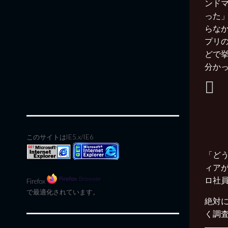
ンド
った
らな
プリ
どで
分か
このサイトはIE5.x/IE6
「ど
ィア
ロ社
Firefox
で最適化されています。
絶対
く調