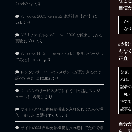
など
RandoPlay
より
自信
Windows 2000 Kernel32 改造計画【BM】
に
しかし
jack
より
いなり
MSU ファイルを Windows 2000で解凍してみる
実験
に
Yas
より
記者
もな
Windows NT 3.51 Service Pack 5 をサルベージし
正直、
てみた
に
kouka
より
レンタルサーバーのレスポンスが悪すぎるので
なぜ、
調べてみた
に
kouka
より
れは、
記者の
DTI の VPSサービス終了に伴う引っ越しスケジ
日経B
ュール
に
名無し
より
得力を
記事を
サイトのSSL自動更新機能を入れ忘れてたので導
入しました
に
通りすがり
より
自分
サイトのSSL自動更新機能を入れ忘れてたので導
ら、