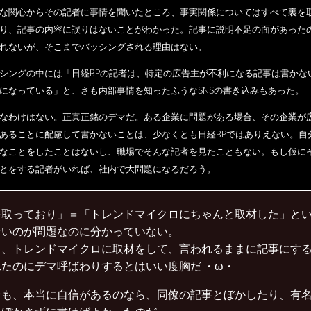
な関心からその記者に事情を聞いたところ、事実関係についてはすべて裏を
り、記事の内容に誤りはないことがわかった。記事に説明不足の面があった
れないが、そこまでバッシングされる理由はない。
ングの中には「日経BPの記者は、特定の広告主が不利になる記事は書かな
になっている」と、さも内部事情を知ったふうなSNSの書き込みもあった。
なわけはない。正真正銘のデマだ。ある企業に問題がある場合、その企業が
あることに配慮して書かないことは、少なくとも日経BPではありえない。自
なことをしたことはないし、職場でそんな記者を見たこともない。もし仮に
とをする記者がいれば、社内で大問題になるだろう。
を取っており」＝「トレンドマイクロにちゃんと取材した」と
ないのが問題なのに分かっていない。
ら、トレンドマイクロに取材をして、言われるままに記事にす
れたのにデマ呼ばわりするとはいい度胸だ ・ω・
そも、本当に自信があるのなら、同僚の記事とぼかしたり、有名