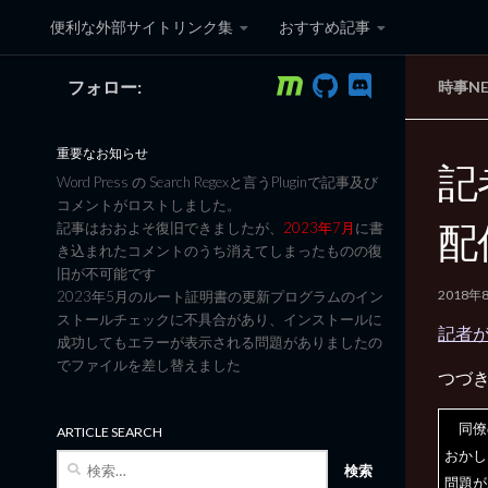
便利な外部サイトリンク集
おすすめ記事
コンテンツへスキップ
フォロー:
時事N
黒翼猫のコンピュータ日記 3
重要なお知らせ
記
Word Press の Search Regexと言うPluginで記事及び
コメントがロストしました。
配
記事はおおよそ復旧できましたが、
2023年7月
に書
き込まれたコメントのうち消えてしまったものの復
旧が不可能です
2018年
2023年5月のルート証明書の更新プログラムのイン
ストールチェックに不具合があり、インストールに
記者が
成功してもエラーが表示される問題がありましたの
でファイルを差し替えました
つづ
同僚
ARTICLE SEARCH
おかし
検
問題が
索: