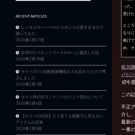
った。
受けた
RECENT ARTICLES
ところ
レンタルサーバーのレスポンスが悪すぎるので
なりに
調べてみた
2026年3月17日
曲げて
め、そ
自宅のIPv4ネットワークがやっと復活した話
2026年2月28日
佐川急
サイトのSSL自動更新機能を入れ忘れてたので導
xTE
入しました
今
2026年2月7日
この
サイト内の旧コンテンツのリンク切れについて
2026年2月6日
不正
介し
【カリツの伝説】どう見ても綿菓子に見えない
最新
アイテムの正体
2026年1月4日
一番