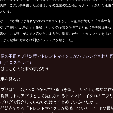
実際、この記事を書いた記者は、その企業の担当者からクレームめいた連絡
という。
が、この分野では有名なSNSのアカウントが、この記事に対して「企業の言
なって書いた記事だ」と指摘した。その企業を擁護するために事実関係をね
書いている疑いがあると言いたいようだ。影響力が強いアカウントであるた
こから記事に対する猛烈なバッシングが始まった。
便の不正アプリ対策でトレンドマイクロがバッシングされた真相
CH（クロステック）
度はこちらの記事の事だろう
記事を見ると
アプリは1月頃から見つかっている点を挙げ、サイトが成功に作
、提供元不明アプリとして提供されるトレンドマイクロのアプ
のブログで紹介していないだけとまとめているのだが…。
の問題点である「トレンドマイクロが監修していた、NHKや最