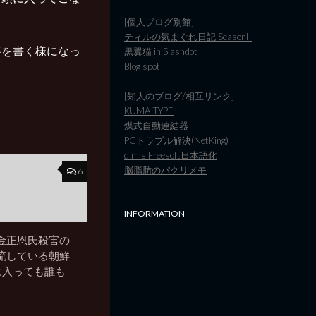
[個人ブログ別館]
ティルの気まぐれ日記 SeasonII
事を書く様になっ
黒翼猫 in Slashdot
Blog spot
[知人のブログ/相互リンク]
KUMA TYPE
煤式自動連結器
PCトラブル解決(NetKing)
dim's Freesoft日本語化
脳脂肪のパクリメモ
6
INFORMATION
金正恩氏殺害の
流している朝鮮
に入っても誰も