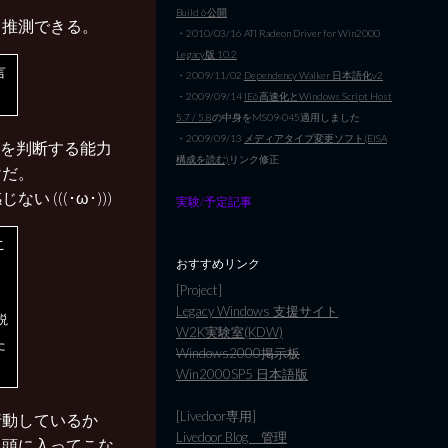
Build 6公開
と推測できる。
・2010/03/16 ATI Radeon Driver for Win2000
Legacy版 10.2
言
・2009/11/02
Dependency Walker 日本語化v2
・2009/09/14
IE6高速化とWindows Script Host
5.7 / 5.8
の中身をMS09-045適用しました
・2009/09/13
メディアタイプ変更ソフト(EISA
報を判断する能力
構成を読む)
リンク修正
けだ。
(((･ω･)))
実験/予定記事
こ
おすすめリンク
。
[Project]
Legacy Windows 支援サイト
説
W2K実験室(KDW)
た
Windows2000掲示板
Win2000SP5 日本語版
[Livedoor専用]
行動しているか
Livedoor Blog 管理
、頭に入ってこな