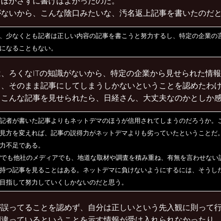
とぼかさずに書けばよかったのだ。
がないから、こんな陰口みたいな、汚名返上記事を書いたのだ
、少なくとも記者は正しい内容の記事を書こうと努力するし、特定の企業の
になることもない。
は、ろくなITの知識がないから、特定の企業から見せられた情
く、そのまま記事にしてしまうしかないということを認めたわ
こんな記事を見せられたら、日経さん、大丈夫なのかとしか感じない 
記者が書いた記事よりもネットデマのほうが信用されてしまうのだろうか。
見方を変えれば、記事の説得力がネットデマよりも劣っていたということだ
力不足である。
Pでも他社のメディアでも、地道な取材や調査を積み重ね、有無を言わせない
持つ記事を見ることはある。ネットデマに負けないようにするには、そうし
目指して努力していくしかないのだと思う。
が誤ってることを認めず、自分は正しいという先入観に則って
間違っているということを示す情報が受け入れられなかったり