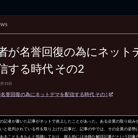
EWS
rd Edition
Windows 2000 tunes up blog
者が名誉回復の為にネット
信する時代 その2
8月15日
名誉回復の為にネットデマを配信する時代 その1
き
の記者が書いた記事がネットで炎上したことがあった。ある企業の取り組み
いと批判されている件を取り上げた記事だ。記事の中では、その企業の姿勢
あることもきちんと指摘しており、個人的には冷静な解説記事だという印象