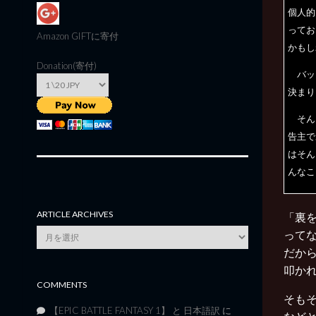
個人的
ってお
Amazon GIFT
に寄付
かもし
Donation(寄付)
バッシ
決まり
そん
告主で
はそん
んなこ
ARTICLE ARCHIVES
「裏
Article
って
Archives
だか
叩か
COMMENTS
そも
【EPIC BATTLE FANTASY 1】 と 日本語訳
に