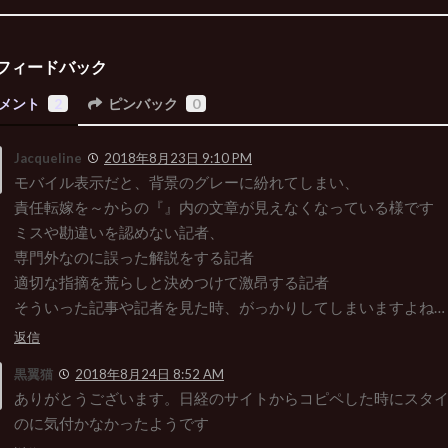
フィードバック
メント
2
ピンバック
0
Jacqueline
2018年8月23日 9:10 PM
モバイル表示だと、背景のグレーに紛れてしまい、
責任転嫁を～からの『』内の文章が見えなくなっている様です
ミスや勘違いを認めない記者、
専門外なのに誤った解説をする記者
適切な指摘を荒らしと決めつけて激昂する記者
そういった記事や記者を見た時、がっかりしてしまいますよね…
返信
黒翼猫
2018年8月24日 8:52 AM
ありがとうございます。日経のサイトからコピペした時にスタ
のに気付かなかったようです