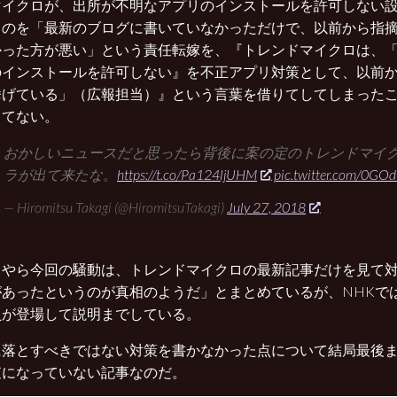
マイクロが、出所が不明なアプリのインストールを許可しない
」のを「最新のブログに書いていなかっただけで、以前から指
かった方が悪い」という責任転嫁を、『トレンドマイクロは、
のインストールを許可しない』を不正アプリ対策として、以前
挙げている」（広報担当）』という言葉を借りてしてしまった
ってない。
おかしいニュースだと思ったら背後に案の定のトレンドマイ
ラが出て来たな。
https://t.co/Pa124ljUHM
pic.twitter.com/0GO
— Hiromitsu Takagi (@HiromitsuTakagi)
July 27, 2018
うやら今回の騒動は、トレンドマイクロの最新記事だけを見て
があったというのが真相のようだ」とまとめているが、NHKで
員が登場して説明までしている。
に落とすべきではない対策を書かなかった点について結局最後
査になっていない記事なのだ。