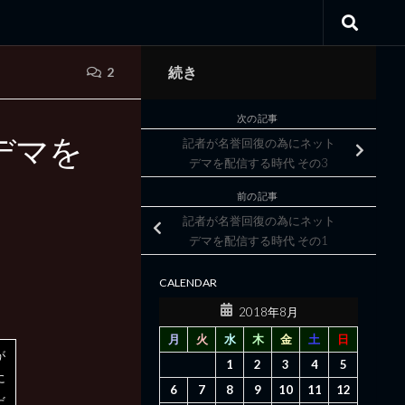
続き
2
次の記事
デマを
記者が名誉回復の為にネット
デマを配信する時代 その3
前の記事
記者が名誉回復の為にネット
デマを配信する時代 その1
CALENDAR
2018年8月
月
火
水
木
金
土
日
が
1
2
3
4
5
に
6
7
8
9
10
11
12
だ