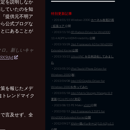
設定を説明しなか
摘していたのを知
特別更新記事
「『提供元不明ア
・2014/01/15 Windows 2000
カーネル改造計画
から公式ブログな
/ 拡張コア
公開
ことにあることが
・2013/11/10
ATI Radeon Driver for Win2000
13.4 AGPFix+HDMI+mobility 公開
・2013/10/28
.Net Framework 4.0 for Win2000
クロ。新しいキャ
Extended Kernel公開
d9X9dyt
・2013/10/22
Ultra VNC を日本語化してみまし
た
・2013/05/20
iPod Touch/iPhone Driver for
Windows 2000(改)
・2013/04/08
Intel HD Graphic Driver for
Windows 2000を作ってみた
対策を報じたメデ
・2013/01/18
Intel Matrix Storage Manager 8.9
はトレンドマイク
更新(PCH/PCHM 対応)
・2023/08/15 PE Maker
v0.83
公開
・2022/02/13
.Net Framework 3.5SP1 for
まで言及せず、全
Win2000 Extended Kernel公開
・2012/09/27
XNA一括パッケージ(1.0-4.0) v1.1
公開