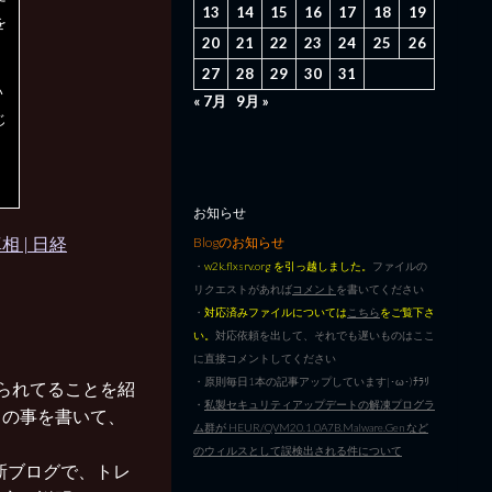
13
14
15
16
17
18
19
を
20
21
22
23
24
25
26
27
28
29
30
31
い
« 7月
9月 »
じ
お知らせ
 | 日経
Blogのお知らせ
・
w2k.flxsrv.org を引っ越しました。
ファイルの
リクエストがあれば
コメント
を書いてください
・
対応済みファイルについては
こちら
をご覧下さ
い。
対応依頼を出して、それでも遅いものはここ
に直接コメントしてください
・原則毎日1本の記事アップしています|･ω･)ﾁﾗﾘ
られてることを紹
・
私製セキュリティアップデートの解凍プログラ
リの事を書いて、
ム群が HEUR/QVM20.1.0A7B.Malware.Gen など
のウィルスとして誤検出される件について
新ブログで、トレ