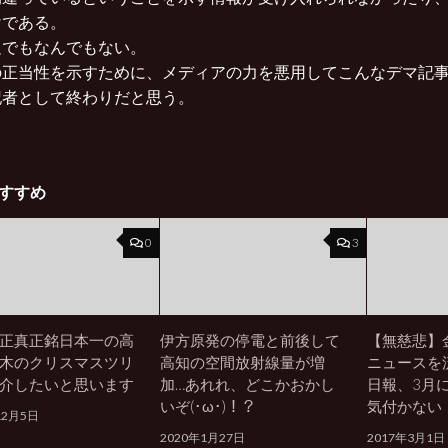
けである。
足でもなんでもない。
の正当性を示すために、メディアの力を悪用してこんなデマ記
記者として終わりだと思う。
すすめ
0
3
正真正銘日本一の高
伊方原発の停電と前後して
【無慈悲】
木のクリスマスツリ
高知の空間放射線量が増
ニュースを
介したいと思います
加…あれれ、どこかおかし
日報、3月
いぞ(･ω･)！？
気付かない
12月5日
2020年1月27日
2017年3月1日