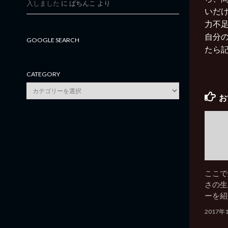
入しました
に
ぱちんこ
より
いだ
力不
自分
GOOGLE SEARCH
たら
CATEGORY
category
お
ここで
さの生
ーを紹
2017年