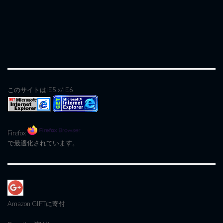
このサイトはIE5.x/IE6
Firefox
で最適化されています。
Amazon GIFT
に寄付