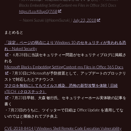
Blocks Embedding SettingContent-ms Files in Office 365 Docs
https://t.co/K8upGf7i5B
— Naomi Suzuki (@NaomiSuzuki_)
July 23, 2018
まとめると
「設定」ページの弱点により Windows 10 のセキュリティが失われる恐
れ – Naked Security
・ 6月28日に当該セキュリティー問題がセキュリティブログに掲載さ
れる
Microsoft Blocks Embedding SettingContent-ms Files in Office 365 Docs
・7月10日にMicrosoftが予防措置として、アップデートのブロックリ
ストで対応したとアナウンス
マクロを無効にしてもウイルス感染、恐怖の新型攻撃を体験 | 日経
xTECH（クロステック）
・7月23日早朝、大森 敏行氏、セキュリティーホール実体験の記事を
書く
・7月23日のうちに、ツイッターで日経は Office Update を適用してな
いのではと揶揄されてプチ炎上
：
CVE-2018-8414 | Windows Shell Remote Code Execution Vulnerability