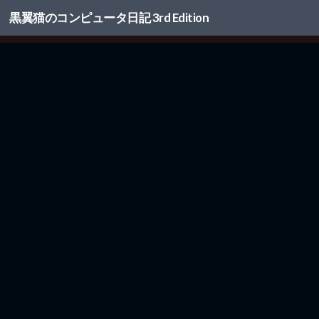
黒翼猫のコンピュータ日記 3rd Edition
コンテンツへスキップ