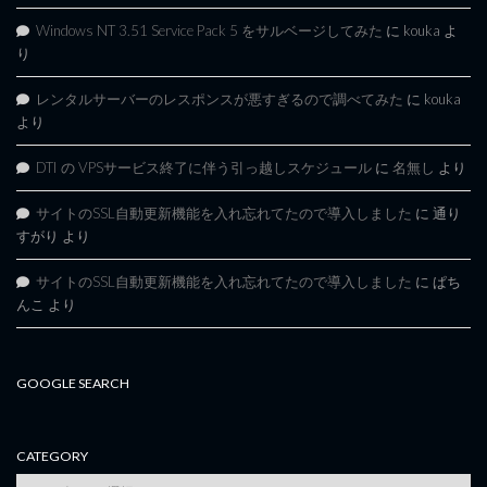
Windows NT 3.51 Service Pack 5 をサルベージしてみた
に
kouka
よ
り
レンタルサーバーのレスポンスが悪すぎるので調べてみた
に
kouka
より
DTI の VPSサービス終了に伴う引っ越しスケジュール
に
名無し
より
サイトのSSL自動更新機能を入れ忘れてたので導入しました
に
通り
すがり
より
サイトのSSL自動更新機能を入れ忘れてたので導入しました
に
ぱち
んこ
より
GOOGLE SEARCH
CATEGORY
category