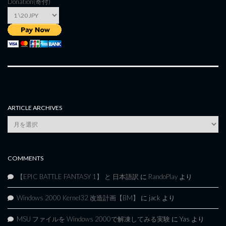
Donation(寄付)
ARTICLE ARCHIVES
Article
Archives
COMMENTS
【EPIC BATTLE FANTASY 1】 と 日本語訳
に
RandoPlay
より
Windows 2000 Kernel32 改造計画【BM】
に
jack
より
MSU ファイルを Windows 2000で解凍してみる実験
に
Yas
より