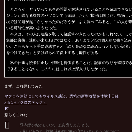
ところが、どうやってもその問題が解決されていることを確認できない
ジョンが異なる複数のパソコンでも確認したが、状況は同じだ。指摘し
境では問題が起こらなかったのだろうが、よく調べてみると、この人が
いる可能性が高いようだった。
本来は、その人に連絡を取って確認すべきだったのかもしれない。し
集部に直接、連絡が来たわけではなく、あくまでSNSの個人的な書き込
い。こちらから下手に連絡すると「誤りを頑なに認めようとしない記者
をつけてきた」と受け取られて炎上する可能性がある。
私の仕事は読者に正しい情報を提供することだ。記事の誤りを確認で
できることはない。この件にはこれ以上深入りしなかった。
まず、これ探してみた
マクロを無効にしてもウイルス感染、恐怖の新型攻撃を体験 | 日経
xTECH（クロステック）
恐らくこれだ
日本語がおかしいが、まあ良しとしよう。
7月10日には、対処済みの記事が出ていました＞ Microsoft