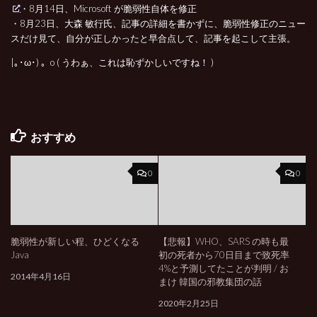
・8月14日、Microsoft が脆弱性自体を修正
・8月23日、大森 敏行氏、記事の詳細を書かずに、脆弱性修正のニュー
スだけ見て、自分が正しかったと早合点して、記事を起こして主張。
|｡･ω･) 。o ( うわぁ、これは恥ずかしいですね！ )
おすすめ
0
0
脆弱性が新しい程、ひどくなる
【悲報】WHO、SARS の時も最
Java
初の死者から70日目まで致死率
4%と予測してたことが判明 / お
2014年4月16日
まけ 韓国の邪教集団の話
2020年2月25日