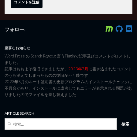
フォロー:
重要なお知らせ
Word Press の Search Regexと言うPluginで記事及びコメントがロストし
ました。
記事はおおよそ復旧できましたが、
2023年7月
に書き込まれたコメント
のうち消えてしまったものの復旧が不可能です
2023年5月のルート証明書の更新プログラムのインストールチェックに
不具合があり、インストールに成功してもエラーが表示される問題があ
りましたのでファイルを差し替えました
ARTICLE SEARCH
検
索: