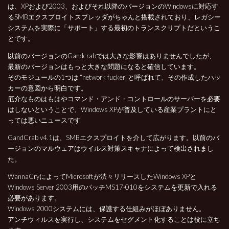
は、XPおよび2003、およびそれ以降のバージョンのWindowsに対応す
るSMBエクスプロイトスプレッダがちゃんと搭載されており、レガシー
システムを実際に「サポート」する最初のトランスクリプトだというこ
とです。
以前のバージョンのGandcrabでは大きな影響はありませんでしたが、
最新のバージョンはもっと大きな問題になると確信しています。
そのモジュールの1つは “network fucker”と呼ばれて、その作成したハッ
カーの意図から明白です。
厄介なものはもはやコマンド・アンド・コントロールのサーバーを必要
はしないということで、Windows XPが普及している産業プラントにと
っては悪いニュースです
GandCrab v4.1は、SMBエクスプロイトを介して広がります。
以前のバ
ージョンのマルウェアはウイルス対策スキャナによって検出されまし
た。
WannaCryによってMicrosoftが渋々リリースしたWindows XPと
Windows Server 2003用のパッチMS17-010をシステムを更新で入れる
必要があります。
Windows 2000システムには、保護する仕組みがほぼありません。
アンチウィルスを実行し、システムをセグメント化することは役に立ち