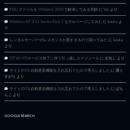
MSU ファイルを Windows 2000で解凍してみる実験
に
Yas
より
Windows NT 3.51 Service Pack 5 をサルベージしてみた
に
kouka
よ
り
レンタルサーバーのレスポンスが悪すぎるので調べてみた
に
kouka
より
DTI の VPSサービス終了に伴う引っ越しスケジュール
に
名無し
より
サイトのSSL自動更新機能を入れ忘れてたので導入しました
に
通り
すがり
より
サイトのSSL自動更新機能を入れ忘れてたので導入しました
に
ぱち
んこ
より
GOOGLE SEARCH