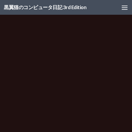
黒翼猫のコンピュータ日記 3rd Edition
コンテンツへスキップ