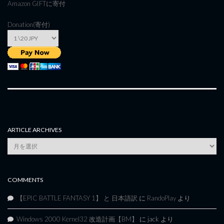
Amazon GIFT
に寄付
Donation(寄付)
ARTICLE ARCHIVES
Article
Archives
COMMENTS
【EPIC BATTLE FANTASY 1】 と 日本語訳
に
RandoPlay
より
Windows 2000 Kernel32 改造計画【BM】
に
jack
より