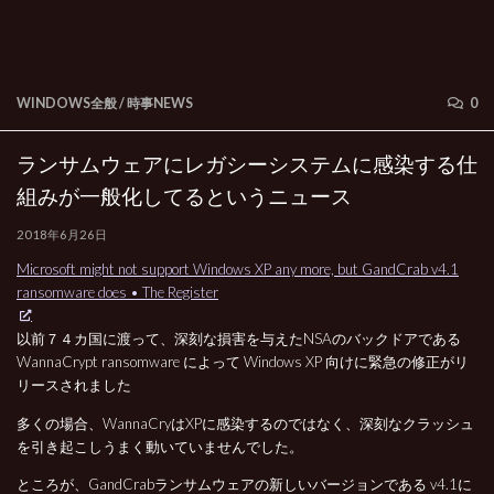
WINDOWS全般
/
時事NEWS
0
ランサムウェアにレガシーシステムに感染する仕
組みが一般化してるというニュース
2018年6月26日
Microsoft might not support Windows XP any more, but GandCrab v4.1
ransomware does • The Register
以前７４カ国に渡って、深刻な損害を与えたNSAのバックドアである
WannaCrypt ransomware によって Windows XP 向けに緊急の修正がリ
リースされました
多くの場合、WannaCryはXPに感染するのではなく、深刻なクラッシュ
を引き起こしうまく動いていませんでした。
ところが、GandCrabランサムウェアの新しいバージョンである v4.1に