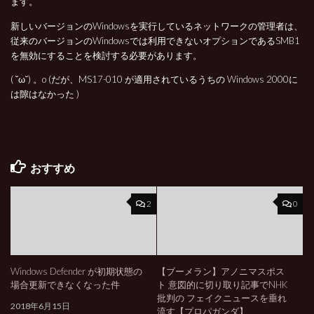
ます。
新しいバージョンのWindowsを実行しているネットワークの管理者は、
従来のバージョンのWindowsでは利用できないオプションであるSMB1
を無効にすることを検討する必要があります。
( ˘ω˘) 。o (だが、MS17-010 が適用されているうちの Windows 2000に
は隙はなかった )
おすすめ
2
0
Windows Defender が初期状態の
【ブーメラン】アノニマスポス
場合更新できなくなった件
ト 意図的に切り取り記事でNHK
批判の フェイクニュースを垂れ
2018年6月15日
流す【プロパガンダ】