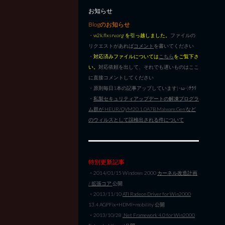
お知らせ
Blogのお知らせ
・
w2k.flxsrv.org を引っ越しました。
ファイルの
リクエストがあれば
コメント
を書いてください
・
対応済みファイルについては
こちら
をご覧下さ
い。
対応依頼を出して、それでも遅いものはここ
に直接コメントしてください
・原則毎日1本の記事アップしています|･ω･)ﾁﾗﾘ
・
私製セキュリティアップデートの解凍プログラ
ム群が HEUR/QVM20.1.0A7B.Malware.Gen など
のウィルスとして誤検出される件について
特別更新記事
・2014/01/15 Windows 2000
カーネル改造計画
/ 拡張コア
公開
・2013/11/10
ATI Radeon Driver for Win2000
13.4 AGPFix+HDMI+mobility 公開
・2013/10/28
.Net Framework 4.0 for Win2000