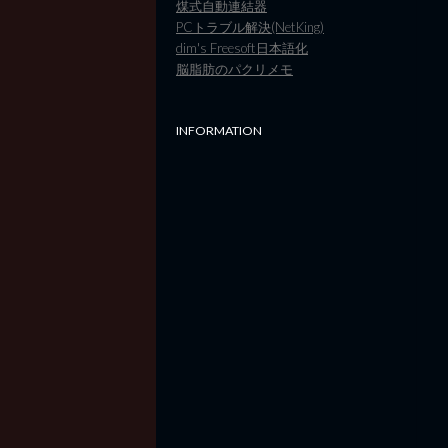
煤式自動連結器
PCトラブル解決(NetKing)
dim's Freesoft日本語化
脳脂肪のパクリメモ
INFORMATION