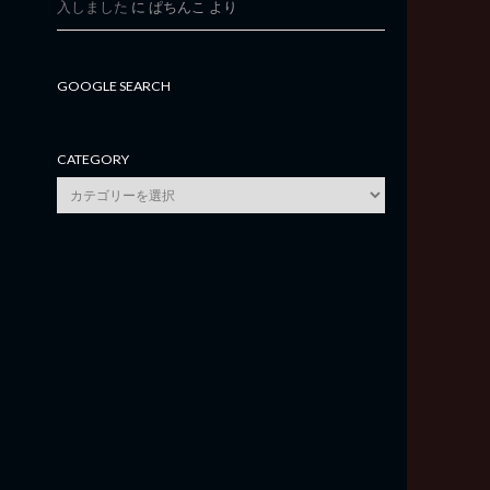
入しました
に
ぱちんこ
より
GOOGLE SEARCH
CATEGORY
category