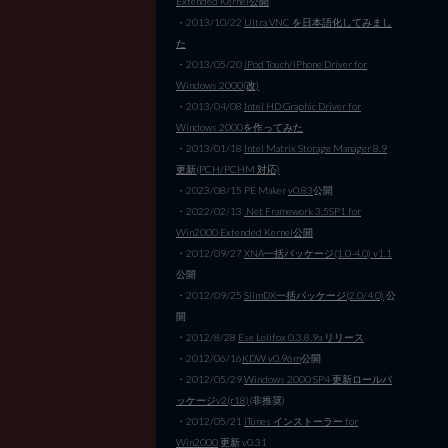
Extended Kernel公開
・2013/10/22
Ultra VNC を日本語化してみまし
た
・2013/05/20
iPod Touch/iPhone Driver for
Windows 2000(改)
・2013/04/08
Intel HD Graphic Driver for
Windows 2000を作ってみた
・2013/01/18
Intel Matrix Storage Manager 8.9
更新(PCH/PCHM 対応)
・2023/08/15 PE Maker
v0.83
公開
・2022/02/13
.Net Framework 3.5SP1 for
Win2000 Extended Kernel公開
・2012/09/27
XNA一括パッケージ(1.0-4.0) v1.1
公開
・2012/09/25
SlimDX一括パッケージ(2.0/4.0)
公
開
・2012/8/28
Ese Lolifox 0.3.8.9a リリース
・2012/06/16
KDW v0.96m
公開
・2012/05/29
Windows 2000 SP4 更新ロールパ
ッケージv2(r18)
(非推奨)
・2012/05/21
iTunes インストーラー for
Win2000
更新 v0.31