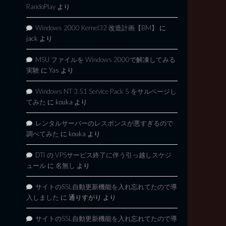
RandoPlay
より
Windows 2000 Kernel32 改造計画【BM】
に
jack
より
MSU ファイルを Windows 2000で解凍してみる
実験
に
Yas
より
Windows NT 3.51 Service Pack 5 をサルベージし
てみた
に
kouka
より
レンタルサーバーのレスポンスが悪すぎるので
調べてみた
に
kouka
より
DTI の VPSサービス終了に伴う引っ越しスケジ
ュール
に
名無し
より
サイトのSSL自動更新機能を入れ忘れてたので導
入しました
に
通りすがり
より
サイトのSSL自動更新機能を入れ忘れてたので導