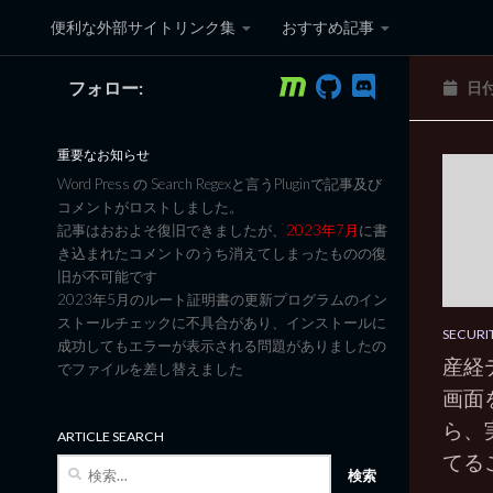
便利な外部サイトリンク集
おすすめ記事
コンテンツへスキップ
フォロー:
日
黒翼猫のコンピュータ日記 3
重要なお知らせ
Word Press の Search Regexと言うPluginで記事及び
コメントがロストしました。
記事はおおよそ復旧できましたが、
2023年7月
に書
き込まれたコメントのうち消えてしまったものの復
旧が不可能です
2023年5月のルート証明書の更新プログラムのイン
ストールチェックに不具合があり、インストールに
SECURI
成功してもエラーが表示される問題がありましたの
産経デ
でファイルを差し替えました
画面
ら、
ARTICLE SEARCH
てる
検
索: