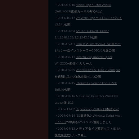
・2012/04/16
MediaPlayer10 for Win2k
(Build4069)拡張カーネル対応など
・2011/10/17
VMWare Playere 3.14/3.15パッチ
v3.14b
公開
・2011/04/23
AMD AHCI/RAID Driver
3.1.1548.155/3.2.1540.53
公開
・2010/09/01
SlimDXとDirectShowLibの複バー
ジョン一括インストーラー
2010/6月版公開
・2010/06/11
DirectX 9.0(June/2010) for
Win2000+拡張Kitリリース
・2010/05/25
Win2000にXACT/XAudio/XInput
を追加しGame強化
更新 v1.4a公開
・2010/04/19
Internet Explorer 6 Bonus Pack
Build 6公開
・2010/03/16 ATI Radeon Driver for Win2000
Legacy版 10.2
・2009/11/02
Dependency Walker 日本語化v2
・2009/09/14
IE6高速化とWindows Script Host
5.7 / 5.8
の中身をMS09-045適用しました
・2009/09/13
メディアタイプ変更ソフト(EISA
構成を読む)
リンク修正