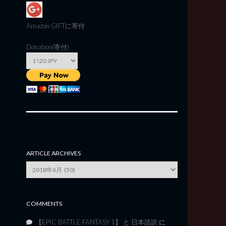
Amazon GIFT
に寄付
Donation(寄付)
ARTICLE ARCHIVES
Article
Archives
COMMENTS
【EPIC BATTLE FANTASY 1】 と 日本語訳
に