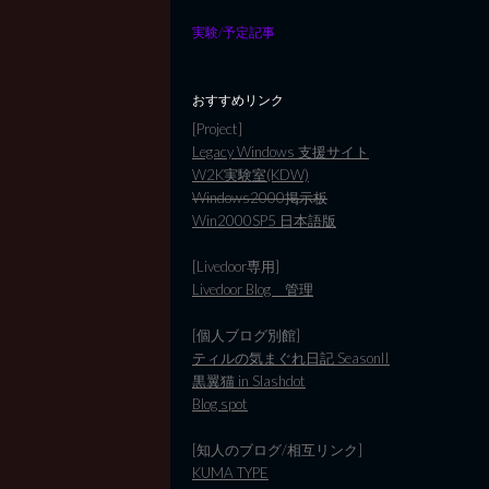
実験/予定記事
おすすめリンク
[Project]
Legacy Windows 支援サイト
W2K実験室(KDW)
Windows2000掲示板
Win2000SP5 日本語版
[Livedoor専用]
Livedoor Blog 管理
[個人ブログ別館]
ティルの気まぐれ日記 SeasonII
黒翼猫 in Slashdot
Blog spot
[知人のブログ/相互リンク]
KUMA TYPE