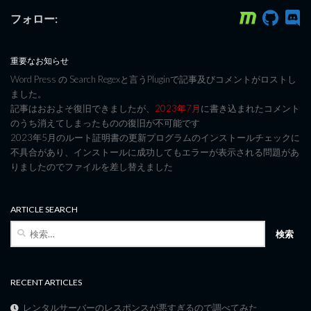
フォロー:
重要なお知らせ
Word Press の Search Regexと言うPluginで記事及びコメントがロストし
ました。
記事はおおよそ復旧できましたが、
2023年7月
に書き込まれたコメント
のうち消えてしまったものの復旧が不可能です
2023年5月のルート証明書の更新プログラムのインストールチェックに
不具合があり、インストールに成功してもエラーが表示される問題があ
りましたのでファイルを差し替えました
ARTICLE SEARCH
検
索:
RECENT ARTICLES
レンタルサーバーのレスポンスが悪すぎるので調べてみた