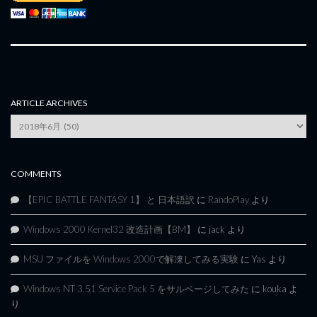
ARTICLE ARCHIVES
Article
Archives
COMMENTS
【EPIC BATTLE FANTASY 1】 と 日本語訳
に
RandoPlay
より
Windows 2000 Kernel32 改造計画【BM】
に
jack
より
MSU ファイルを Windows 2000で解凍してみる実験
に
Yas
より
Windows NT 3.51 Service Pack 5 をサルベージしてみた
に
kouka
よ
り