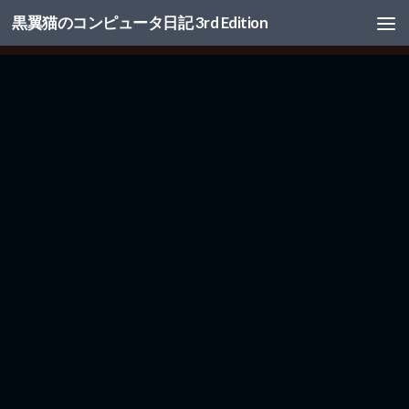
黒翼猫のコンピュータ日記 3rd Edition
コンテンツへスキップ