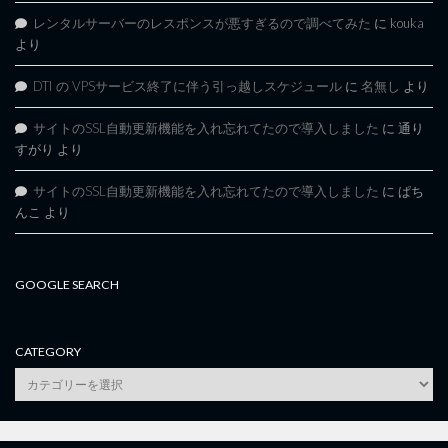
レンタルサーバーのレスポンスが悪すぎるので調べてみた
に
kouka
より
DTI の VPSサービス終了に伴う引っ越しスケジュール
に
名無し
より
サイトのSSL自動更新機能を入れ忘れてたので導入しました
に
通り
すがり
より
サイトのSSL自動更新機能を入れ忘れてたので導入しました
に
ぱち
んこ
より
GOOGLE SEARCH
CATEGORY
category