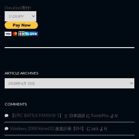
Donation(寄付)
ARTICLE ARCHIVES
Article
Archives
COMMENTS
【EPIC BATTLE FANTASY 1】 と 日本語訳
に
RandoPlay
より
Windows 2000 Kernel32 改造計画【BM】
に
jack
より