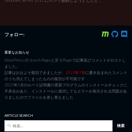
Windows Server 2012 にRDPで接続しようとしたと...
フォロー:
重要なお知らせ
Word Press の Search Regexと言うPluginで記事及びコメントがロストし
ました。
記事はおおよそ復旧できましたが、
2023年7月
に書き込まれたコメント
のうち消えてしまったものの復旧が不可能です
2023年5月のルート証明書の更新プログラムのインストールチェックに
不具合があり、インストールに成功してもエラーが表示される問題があ
りましたのでファイルを差し替えました
ARTICLE SEARCH
検
索: