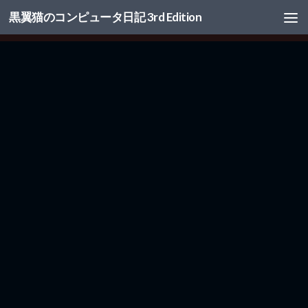
黒翼猫のコンピュータ日記 3rd Edition
コンテンツへスキップ