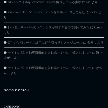
MSU ファイルを Windows 2000で解凍してみる実験
に
Yas
より
Windows NT 3.51 Service Pack 5 をサルベージしてみた
に
kouka
よ
り
レンタルサーバーのレスポンスが悪すぎるので調べてみた
に
kouka
より
DTI の VPSサービス終了に伴う引っ越しスケジュール
に
名無し
より
サイトのSSL自動更新機能を入れ忘れてたので導入しました
に
通り
すがり
より
サイトのSSL自動更新機能を入れ忘れてたので導入しました
に
ぱち
んこ
より
GOOGLE SEARCH
CATEGORY