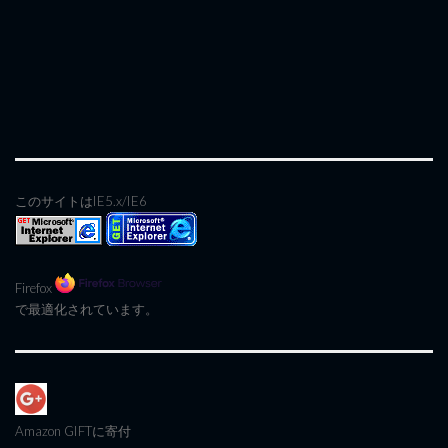
このサイトはIE5.x/IE6
Firefox
で最適化されています。
Amazon GIFT
に寄付