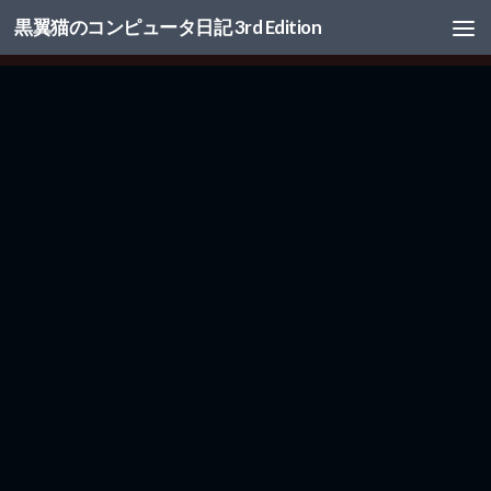
黒翼猫のコンピュータ日記 3rd Edition
コンテンツへスキップ