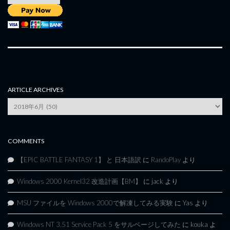
ARTICLE ARCHIVES
Article
Archives
COMMENTS
【EPIC BATTLE FANTASY 1】 と 日本語訳
に
RandoPlay
より
Windows 2000 Kernel32 改造計画【BM】
に
jack
より
MSU ファイルを Windows 2000で解凍してみる実験
に
Yas
より
Windows NT 3.51 Service Pack 5 をサルベージしてみた
に
kouka
よ