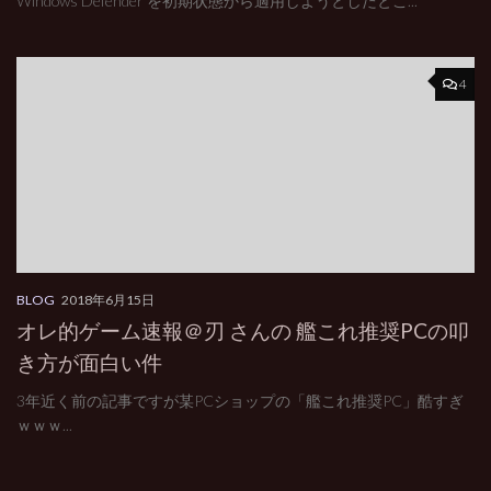
Windows Defender を初期状態から適用しようとしたとこ...
4
BLOG
2018年6月15日
オレ的ゲーム速報＠刃 さんの 艦これ推奨PCの叩
き方が面白い件
3年近く前の記事ですが某PCショップの「艦これ推奨PC」酷すぎ
ｗｗｗ...