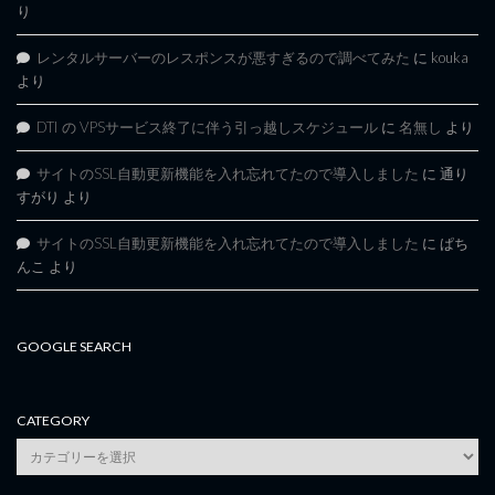
り
レンタルサーバーのレスポンスが悪すぎるので調べてみた
に
kouka
より
DTI の VPSサービス終了に伴う引っ越しスケジュール
に
名無し
より
サイトのSSL自動更新機能を入れ忘れてたので導入しました
に
通り
すがり
より
サイトのSSL自動更新機能を入れ忘れてたので導入しました
に
ぱち
んこ
より
GOOGLE SEARCH
CATEGORY
category