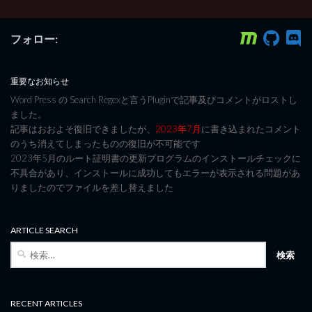
フォロー:
重要なお知らせ
Word Press の Search Regexと言うPluginで記事及びコメントがロストし
ました。
記事はおおよそ復旧できましたが、
2023年7月
に書き込まれたコメント
のうち消えてしまったものの復旧が不可能です
2023年5月のルート証明書の更新プログラムのインストールチェックに
不具合があり、インストールに成功してもエラーが表示される問題があ
りましたのでファイルを差し替えました
ARTICLE SEARCH
検
索:
RECENT ARTICLES