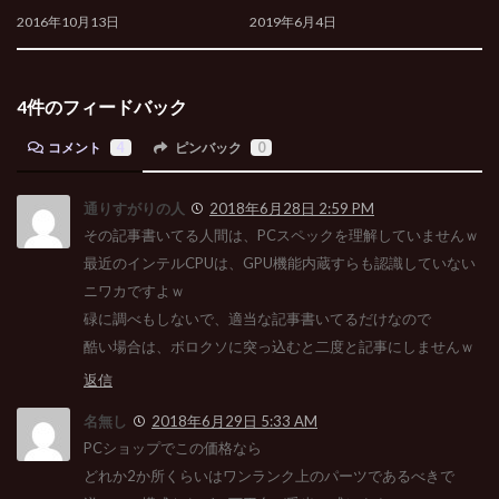
2016年10月13日
2019年6月4日
4件のフィードバック
コメント
4
ピンバック
0
通りすがりの人
2018年6月28日 2:59 PM
その記事書いてる人間は、PCスペックを理解していませんｗ
最近のインテルCPUは、GPU機能内蔵すらも認識していない
ニワカですよｗ
碌に調べもしないで、適当な記事書いてるだけなので
酷い場合は、ボロクソに突っ込むと二度と記事にしませんｗ
返信
名無し
2018年6月29日 5:33 AM
PCショップでこの価格なら
どれか2か所くらいはワンランク上のパーツであるべきで