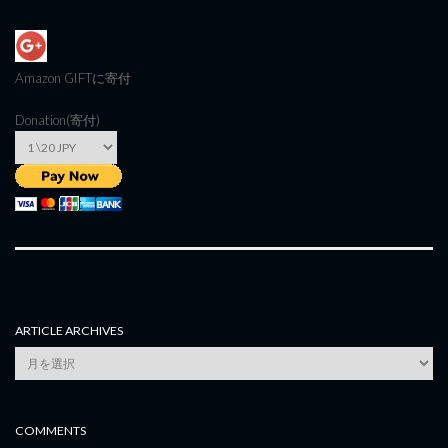
Amazon GIFT
に寄付
Donation(寄付)
ARTICLE ARCHIVES
Article
Archives
COMMENTS