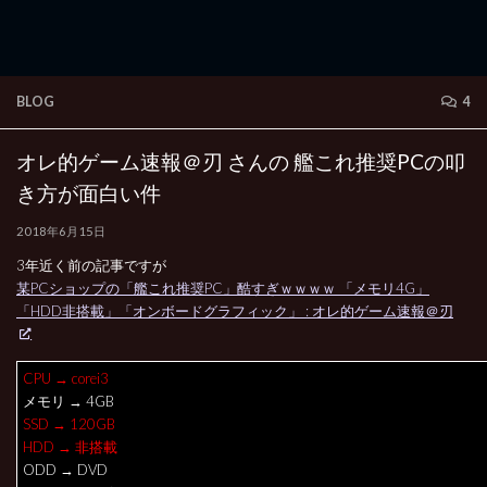
BLOG
4
オレ的ゲーム速報＠刃 さんの 艦これ推奨PCの叩
き方が面白い件
2018年6月15日
3年近く前の記事ですが
某PCショップの「艦これ推奨PC」酷すぎｗｗｗｗ 「メモリ4G」
「HDD非搭載」「オンボードグラフィック」 : オレ的ゲーム速報＠刃
CPU → corei3
メモリ → 4GB
SSD → 120GB
HDD → 非搭載
ODD → DVD