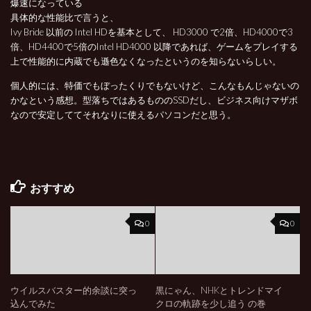
爆速になっている
具体的な性能比で言うと、
Ivy Bride 以前の Intel HDを基本として、 HD3000 で2倍、HD4000で3
倍、HD4400で5倍のIntel HD4000 以降であれば、ゲームをプレイする
上で性能的に内蔵でも遜色なくなったというのを知らないらしい。
個人的には、特価でもぼったくりでもないけど、こんなもんじゃないの
かなという感想。型落ちではあるもののSSDだし、ビジネス向けマザボ
なので安定しててそれなりに使えるパソコンだと思う。
おすすめ
0
0
ウイルスバスター的余談に突っ
黒にゃん、NHKとトレンドマイ
込んでみた
クロの軌跡を少し追う の巻