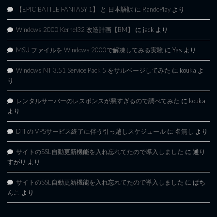
【EPIC BATTLE FANTASY 1】 と 日本語訳
に
RandoPlay
より
Windows 2000 Kernel32 改造計画【BM】
に
jack
より
MSU ファイルを Windows 2000で解凍してみる実験
に
Yas
より
Windows NT 3.51 Service Pack 5 をサルベージしてみた
に
kouka
よ
り
レンタルサーバーのレスポンスが悪すぎるので調べてみた
に
kouka
より
DTI の VPSサービス終了に伴う引っ越しスケジュール
に
名無し
より
サイトのSSL自動更新機能を入れ忘れてたので導入しました
に
通り
すがり
より
サイトのSSL自動更新機能を入れ忘れてたので導入しました
に
ぱち
んこ
より