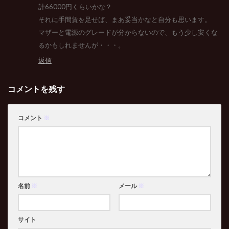
計66000円くらいかな？
それに手間賃を足せば、まあ妥当かなと自分も思います。
マザーと電源のグレードが分からないので、もう少し安くな
るかもしれませんが・・・。
返信
コメントを残す
コメント
※
名前
※
メール
※
サイト