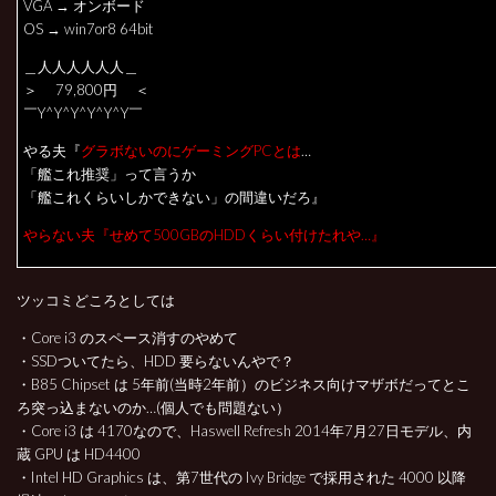
VGA → オンボード
OS → win7or8 64bit
＿人人人人人人＿
＞ 79,800円 ＜
￣Y^Y^Y^Y^Y^Y￣
やる夫『
グラボないのにゲーミングPCとは
…
「艦これ推奨」って言うか
「艦これくらいしかできない」の間違いだろ』
やらない夫『せめて500GBのHDDくらい付けたれや…』
ツッコミどころとしては
・Core i3 のスペース消すのやめて
・SSDついてたら、HDD 要らないんやで？
・B85 Chipset は 5年前(当時2年前）のビジネス向けマザボだってとこ
ろ突っ込まないのか…(個人でも問題ない）
・Core i3 は 4170なので、Haswell Refresh 2014年7月27日モデル、内
蔵 GPU は HD4400
・Intel HD Graphics は、第7世代の Ivy Bridge で採用された 4000 以降