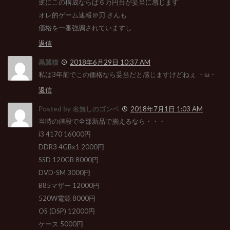
逆にこの構成ならば６万円台が妥当に感じます
オレ的ゲーム速報＠刃 さんも
価格を一番強調されていますし
返信
黒翼猫
2018年6月29日 10:37 AM
私は3年前でこの価格なら妥当だと感じますけどねぇ ・ω・
返信
Posted by 名無しのゴンベ
2018年7月1日 1:03 AM
当時の値段で全部新品で揃えるなら・・・
i3 4170 16000円
DDR3 4GBx1 2000円
SSD 120GB 8000円
DVD-SM 3000円
B85マザー 12000円
520W電源 8000円
OS (DSP) 12000円
ケース 5000円