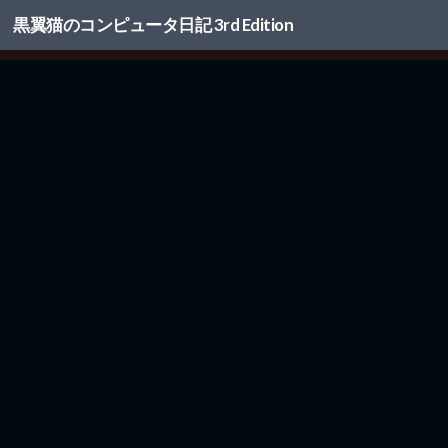
黒翼猫のコンピュータ日記 3rd Edition
コンテンツへスキップ