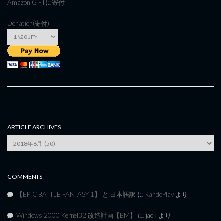
Amazon GIFT
に寄付
Donation(寄付)
ARTICLE ARCHIVES
Article
Archives
COMMENTS
【EPIC BATTLE FANTASY 1】 と 日本語訳
に
RandoPlay
より
Windows 2000 Kernel32 改造計画【BM】
に
jack
より