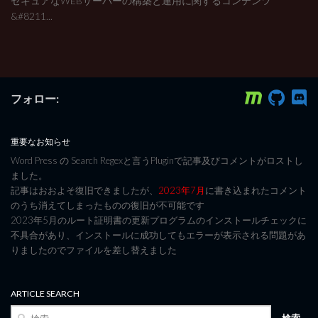
セキュアなWEBサーバーの構築と運用に関するコンテンツ
&#8211...
フォロー:
重要なお知らせ
Word Press の Search Regexと言うPluginで記事及びコメントがロストし
ました。
記事はおおよそ復旧できましたが、
2023年7月
に書き込まれたコメント
のうち消えてしまったものの復旧が不可能です
2023年5月のルート証明書の更新プログラムのインストールチェックに
不具合があり、インストールに成功してもエラーが表示される問題があ
りましたのでファイルを差し替えました
ARTICLE SEARCH
検