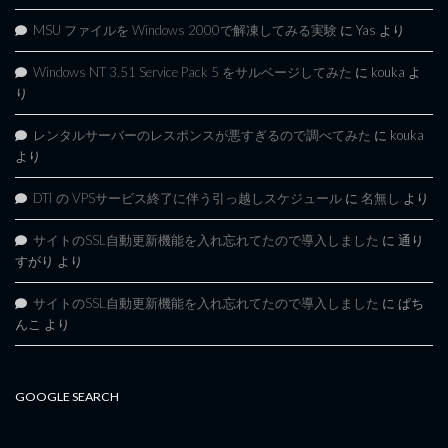
MSU ファイルを Windows 2000で解凍してみる実験
に
Yas
より
Windows NT 3.51 Service Pack 5 をサルベージしてみた
に
kouka
よ
り
レンタルサーバーのレスポンスが悪すぎるので調べてみた
に
kouka
より
DTI の VPSサービス終了に伴う引っ越しスケジュール
に
名無し
より
サイトのSSL自動更新機能を入れ忘れてたので導入しました
に
通り
すがり
より
サイトのSSL自動更新機能を入れ忘れてたので導入しました
に
ぱち
んこ
より
GOOGLE SEARCH