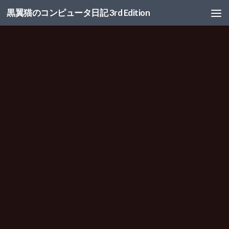
黒翼猫のコンピュータ日記 3rd Edition
コンテンツへスキップ