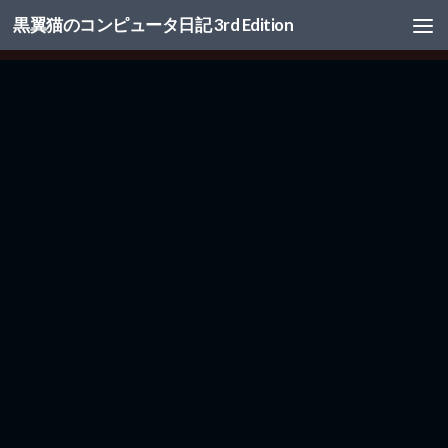
黒翼猫のコンピュータ日記 3rd Edition
コンテンツへスキップ