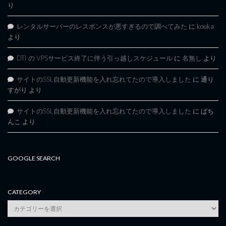
り
レンタルサーバーのレスポンスが悪すぎるので調べてみた
に
kouka
より
DTI の VPSサービス終了に伴う引っ越しスケジュール
に
名無し
より
サイトのSSL自動更新機能を入れ忘れてたので導入しました
に
通り
すがり
より
サイトのSSL自動更新機能を入れ忘れてたので導入しました
に
ぱち
んこ
より
GOOGLE SEARCH
CATEGORY
category