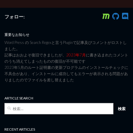
フォロー:
重要なお知らせ
Word Press の Search Regexと言うPluginで記事及びコメントがロストし
ました。
記事はおおよそ復旧できましたが、
2023年7月
に書き込まれたコメント
のうち消えてしまったものの復旧が不可能です
2023年5月のルート証明書の更新プログラムのインストールチェックに
不具合があり、インストールに成功してもエラーが表示される問題があ
りましたのでファイルを差し替えました
ARTICLE SEARCH
検
索:
RECENT ARTICLES