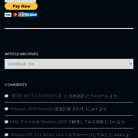
ARTICLE ARCHIVES
Article
Archives
COMMENTS
【EPIC BATTLE FANTASY 1】 と 日本語訳
に
RandoPlay
より
Windows 2000 Kernel32 改造計画【BM】
に
jack
より
MSU ファイルを Windows 2000で解凍してみる実験
に
Yas
より
Windows NT 3.51 Service Pack 5 をサルベージしてみた
に
kouka
よ