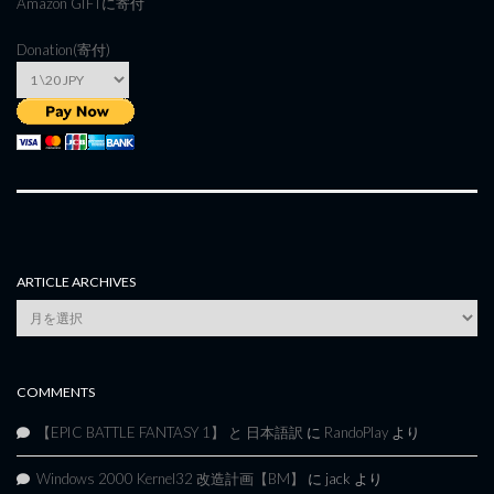
Amazon GIFT
に寄付
Donation(寄付)
ARTICLE ARCHIVES
Article
Archives
COMMENTS
【EPIC BATTLE FANTASY 1】 と 日本語訳
に
RandoPlay
より
Windows 2000 Kernel32 改造計画【BM】
に
jack
より