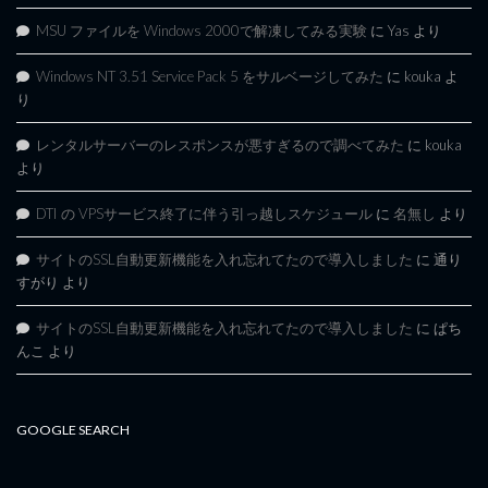
MSU ファイルを Windows 2000で解凍してみる実験
に
Yas
より
Windows NT 3.51 Service Pack 5 をサルベージしてみた
に
kouka
よ
り
レンタルサーバーのレスポンスが悪すぎるので調べてみた
に
kouka
より
DTI の VPSサービス終了に伴う引っ越しスケジュール
に
名無し
より
サイトのSSL自動更新機能を入れ忘れてたので導入しました
に
通り
すがり
より
サイトのSSL自動更新機能を入れ忘れてたので導入しました
に
ぱち
んこ
より
GOOGLE SEARCH