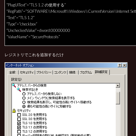
“PlugUIText”=”TLS 1.2 の使用する”
“RegPath”=”SOFTWARE\\Microsoft\\Windows\\CurrentVersion\\Internet Sett
“Text”=”TLS 1.2”
“Type”=”checkbox”
“UncheckedValue”=dword:00000000
“ValueName”=”SecureProtocols”
レジストリでこれを追加するだけ