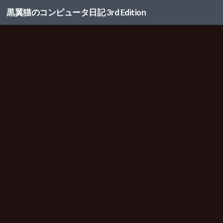
黒翼猫のコンピュータ日記 3rd Edition
コンテンツへスキップ