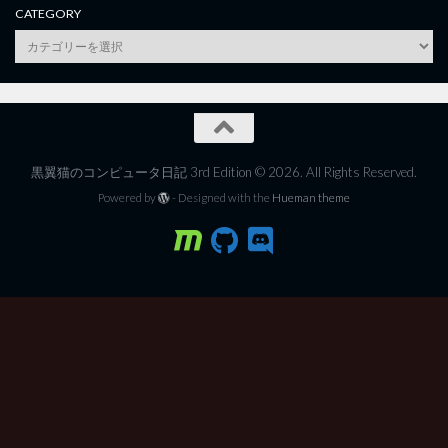
CATEGORY
category
黒翼猫のコンピュータ日記 3rd Edition © 2026. All Rights Reserved.
Powered by
- Designed with the
Hueman theme