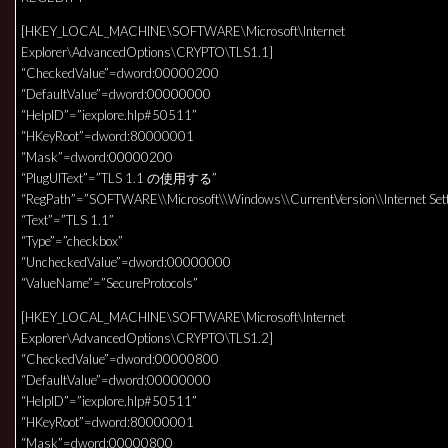
[HKEY_LOCAL_MACHINE\SOFTWARE\Microsoft\Internet
Explorer\AdvancedOptions\CRYPTO\TLS1.1]
“CheckedValue”=dword:00000200
“DefaultValue”=dword:00000000
“HelpID”=”iexplore.hlp#50511”
“HKeyRoot”=dword:80000001
“Mask”=dword:00000200
“PlugUIText”=”TLS 1.1 の使用する”
“RegPath”=”SOFTWARE\\Microsoft\\Windows\\CurrentVersion\\Internet Sett
“Text”=”TLS 1.1”
“Type”=”checkbox”
“UncheckedValue”=dword:00000000
“ValueName”=”SecureProtocols”
[HKEY_LOCAL_MACHINE\SOFTWARE\Microsoft\Internet
Explorer\AdvancedOptions\CRYPTO\TLS1.2]
“CheckedValue”=dword:00000800
“DefaultValue”=dword:00000000
“HelpID”=”iexplore.hlp#50511”
“HKeyRoot”=dword:80000001
“Mask”=dword:00000800