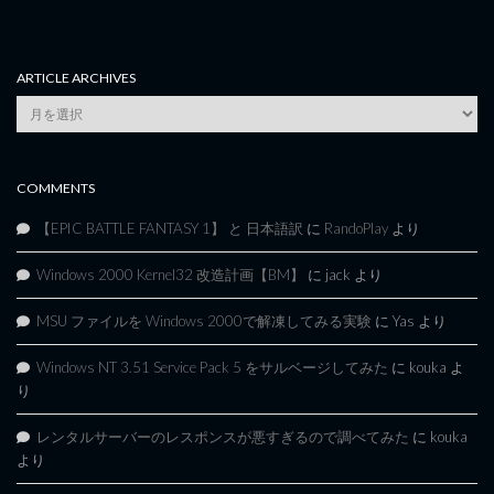
ARTICLE ARCHIVES
Article
Archives
COMMENTS
【EPIC BATTLE FANTASY 1】 と 日本語訳
に
RandoPlay
より
Windows 2000 Kernel32 改造計画【BM】
に
jack
より
MSU ファイルを Windows 2000で解凍してみる実験
に
Yas
より
Windows NT 3.51 Service Pack 5 をサルベージしてみた
に
kouka
よ
り
レンタルサーバーのレスポンスが悪すぎるので調べてみた
に
kouka
より