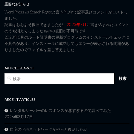
重要なお知らせ
Word Press の Search Regexと言うPluginで記事及びコメントがロストし
ました。
記事はおおよそ復旧できましたが、
2023年7月
に書き込まれたコメント
のうち消えてしまったものの復旧が不可能です
2023年5月のルート証明書の更新プログラムのインストールチェックに
不具合があり、インストールに成功してもエラーが表示される問題があ
りましたのでファイルを差し替えました
ARTICLE SEARCH
検
索:
RECENT ARTICLES
レンタルサーバーのレスポンスが悪すぎるので調べてみた
2026年3月17日
自宅のIPv4ネットワークがやっと復活した話