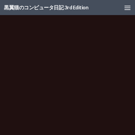
黒翼猫のコンピュータ日記 3rd Edition
コンテンツへスキップ