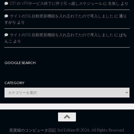
DTI の VPSサービス終了に伴う引っ越しスケジュール
に
名無し
より
サイトのSSL自動更新機能を入れ忘れてたので導入しました
に
通り
すがり
より
サイトのSSL自動更新機能を入れ忘れてたので導入しました
に
ぱち
んこ
より
GOOGLE SEARCH
CATEGORY
category
黒翼猫のコンピュータ日記 3rd Edition © 2026. All Rights Reserved.