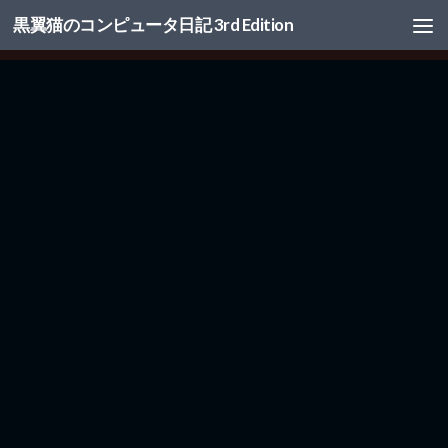
黒翼猫のコンピュータ日記 3rd Edition
コンテンツへスキップ