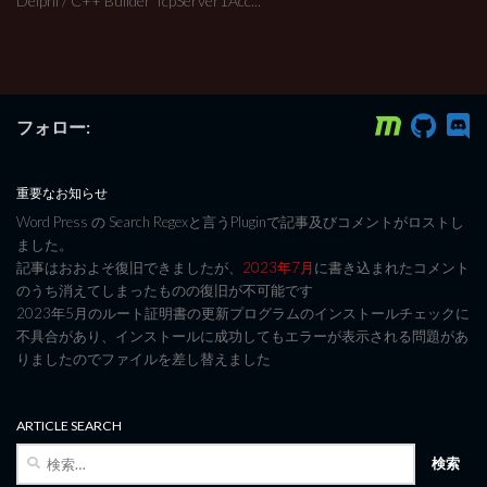
Delphi / C++ Builder TcpServer1Acc...
フォロー:
重要なお知らせ
Word Press の Search Regexと言うPluginで記事及びコメントがロストし
ました。
記事はおおよそ復旧できましたが、
2023年7月
に書き込まれたコメント
のうち消えてしまったものの復旧が不可能です
2023年5月のルート証明書の更新プログラムのインストールチェックに
不具合があり、インストールに成功してもエラーが表示される問題があ
りましたのでファイルを差し替えました
ARTICLE SEARCH
検
索: