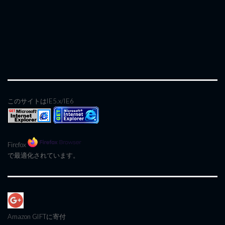
このサイトはIE5.x/IE6
Firefox
で最適化されています。
Amazon GIFT
に寄付