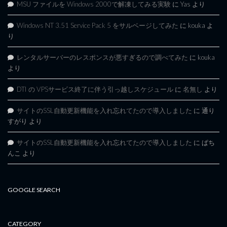
MSU ファイルを Windows 2000で解凍してみる実験
に
Yas
より
Windows NT 3.51 Service Pack 5 をサルベージしてみた
に
kouka
よ
り
レンタルサーバーのレスポンスが悪すぎるので調べてみた
に
kouka
より
DTI の VPSサービス終了に伴う引っ越しスケジュール
に
名無し
より
サイトのSSL自動更新機能を入れ忘れてたので導入しました
に
通り
すがり
より
サイトのSSL自動更新機能を入れ忘れてたので導入しました
に
ぱち
んこ
より
GOOGLE SEARCH
CATEGORY