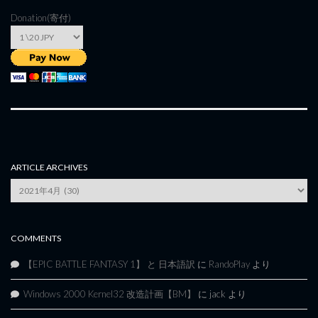
Donation(寄付)
ARTICLE ARCHIVES
Article
Archives
COMMENTS
【EPIC BATTLE FANTASY 1】 と 日本語訳
に
RandoPlay
より
Windows 2000 Kernel32 改造計画【BM】
に
jack
より