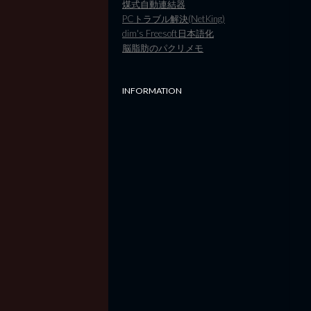
煤式自動連結器
PCトラブル解決(NetKing)
dim's Freesoft日本語化
脳脂肪のパクリメモ
INFORMATION