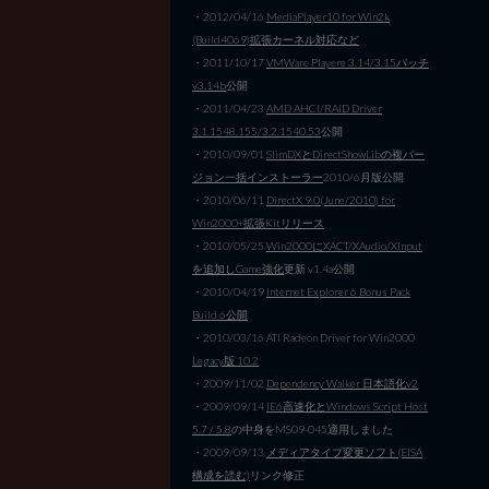
・2012/04/16
MediaPlayer10 for Win2k
(Build4069)拡張カーネル対応など
・2011/10/17
VMWare Playere 3.14/3.15パッチ
v3.14b
公開
・2011/04/23
AMD AHCI/RAID Driver
3.1.1548.155/3.2.1540.53
公開
・2010/09/01
SlimDXとDirectShowLibの複バー
ジョン一括インストーラー
2010/6月版公開
・2010/06/11
DirectX 9.0(June/2010) for
Win2000+拡張Kitリリース
・2010/05/25
Win2000にXACT/XAudio/XInput
を追加しGame強化
更新 v1.4a公開
・2010/04/19
Internet Explorer 6 Bonus Pack
Build 6公開
・2010/03/16 ATI Radeon Driver for Win2000
Legacy版 10.2
・2009/11/02
Dependency Walker 日本語化v2
・2009/09/14
IE6高速化とWindows Script Host
5.7 / 5.8
の中身をMS09-045適用しました
・2009/09/13
メディアタイプ変更ソフト(EISA
構成を読む)
リンク修正