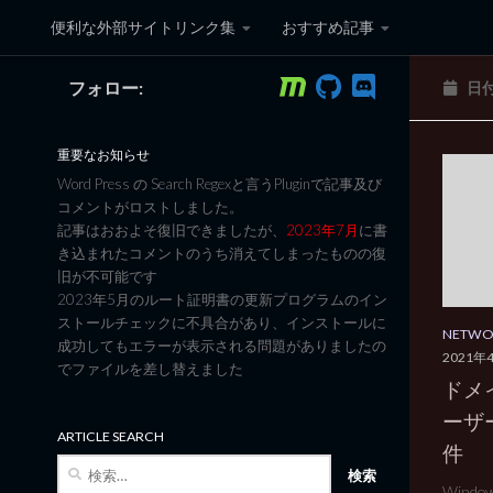
便利な外部サイトリンク集
おすすめ記事
コンテンツへスキップ
フォロー:
日
黒翼猫のコンピュータ日記 3
重要なお知らせ
Word Press の Search Regexと言うPluginで記事及び
コメントがロストしました。
記事はおおよそ復旧できましたが、
2023年7月
に書
き込まれたコメントのうち消えてしまったものの復
旧が不可能です
2023年5月のルート証明書の更新プログラムのイン
ストールチェックに不具合があり、インストールに
NETW
成功してもエラーが表示される問題がありましたの
2021年
でファイルを差し替えました
ドメ
ーザ
ARTICLE SEARCH
件
検
索:
Wind