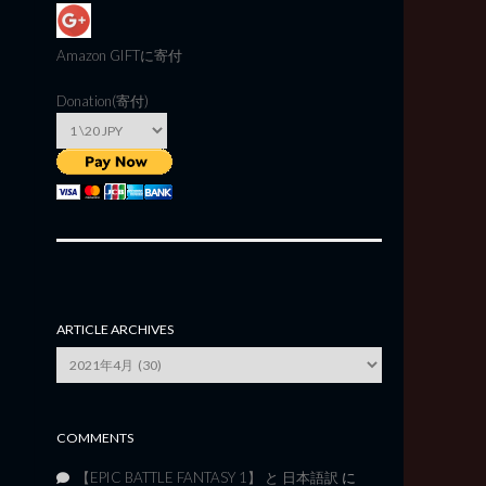
Amazon GIFT
に寄付
Donation(寄付)
ARTICLE ARCHIVES
Article
Archives
COMMENTS
【EPIC BATTLE FANTASY 1】 と 日本語訳
に