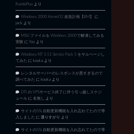
RandoPlay
より
Windows 2000 Kernel32 改造計画【BM】
に
jack
より
MSU ファイルを Windows 2000で解凍してみる
実験
に
Yas
より
Windows NT 3.51 Service Pack 5 をサルベージし
てみた
に
kouka
より
レンタルサーバーのレスポンスが悪すぎるので
調べてみた
に
kouka
より
DTI の VPSサービス終了に伴う引っ越しスケジ
ュール
に
名無し
より
サイトのSSL自動更新機能を入れ忘れてたので導
入しました
に
通りすがり
より
サイトのSSL自動更新機能を入れ忘れてたので導