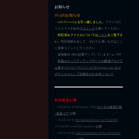
お知らせ
Blogのお知らせ
・
w2k.flxsrv.org を引っ越しました。
ファイルの
リクエストがあれば
コメント
を書いてください
・
対応済みファイルについては
こちら
をご覧下さ
い。
対応依頼を出して、それでも遅いものはここ
に直接コメントしてください
・原則毎日1本の記事アップしています|･ω･)ﾁﾗﾘ
・
私製セキュリティアップデートの解凍プログラ
ム群が HEUR/QVM20.1.0A7B.Malware.Gen など
のウィルスとして誤検出される件について
特別更新記事
・2014/01/15 Windows 2000
カーネル改造計画
/ 拡張コア
公開
・2013/11/10
ATI Radeon Driver for Win2000
13.4 AGPFix+HDMI+mobility 公開
・2013/10/28
.Net Framework 4.0 for Win2000