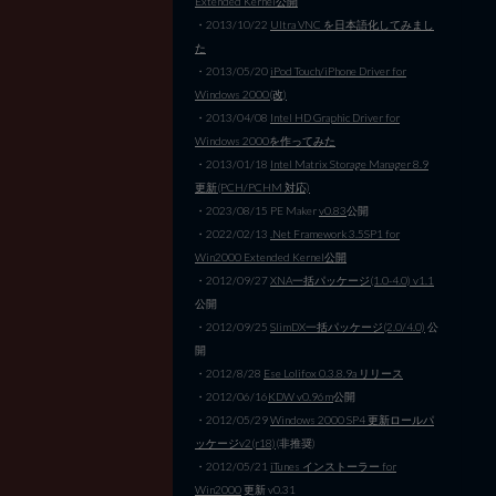
Extended Kernel公開
・2013/10/22
Ultra VNC を日本語化してみまし
た
・2013/05/20
iPod Touch/iPhone Driver for
Windows 2000(改)
・2013/04/08
Intel HD Graphic Driver for
Windows 2000を作ってみた
・2013/01/18
Intel Matrix Storage Manager 8.9
更新(PCH/PCHM 対応)
・2023/08/15 PE Maker
v0.83
公開
・2022/02/13
.Net Framework 3.5SP1 for
Win2000 Extended Kernel公開
・2012/09/27
XNA一括パッケージ(1.0-4.0) v1.1
公開
・2012/09/25
SlimDX一括パッケージ(2.0/4.0)
公
開
・2012/8/28
Ese Lolifox 0.3.8.9a リリース
・2012/06/16
KDW v0.96m
公開
・2012/05/29
Windows 2000 SP4 更新ロールパ
ッケージv2(r18)
(非推奨)
・2012/05/21
iTunes インストーラー for
Win2000
更新 v0.31