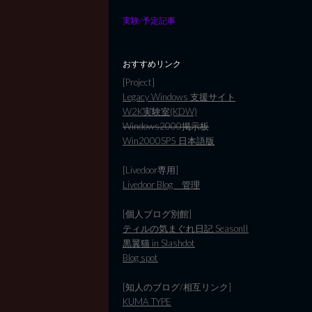
実験/予定記事
おすすめリンク
[Project]
Legacy Windows 支援サイト
W2K実験室(KDW)
Windows2000掲示板
Win2000SP5 日本語版
[Livedoor専用]
Livedoor Blog 管理
[個人ブログ別館]
ティルの気まぐれ日記 SeasonII
黒翼猫 in Slashdot
Blog spot
[知人のブログ/相互リンク]
KUMA TYPE