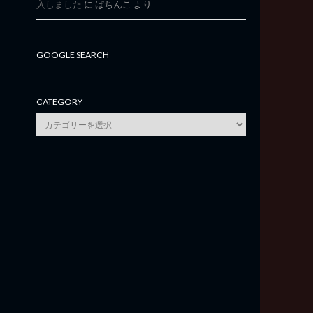
入しました
に
ぱちんこ
より
GOOGLE SEARCH
CATEGORY
category