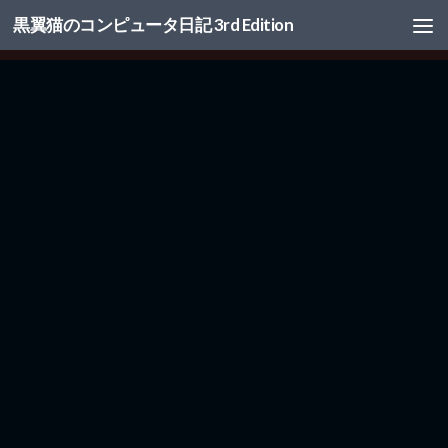
黒翼猫のコンピュータ日記 3rd Edition
コンテンツへスキップ