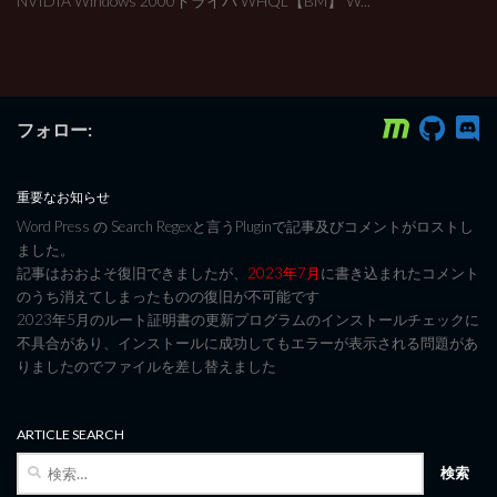
NVIDIA Windows 2000ドライバ WHQL【BM】 W...
フォロー:
重要なお知らせ
Word Press の Search Regexと言うPluginで記事及びコメントがロストし
ました。
記事はおおよそ復旧できましたが、
2023年7月
に書き込まれたコメント
のうち消えてしまったものの復旧が不可能です
2023年5月のルート証明書の更新プログラムのインストールチェックに
不具合があり、インストールに成功してもエラーが表示される問題があ
りましたのでファイルを差し替えました
ARTICLE SEARCH
検
索: