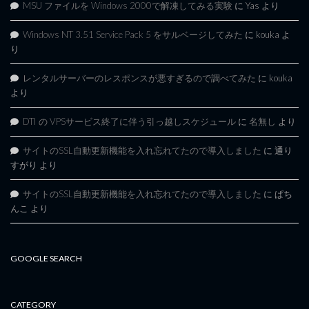
MSU ファイルを Windows 2000で解凍してみる実験
に
Yas
より
Windows NT 3.51 Service Pack 5 をサルベージしてみた
に
kouka
よ
り
レンタルサーバーのレスポンスが悪すぎるので調べてみた
に
kouka
より
DTI の VPSサービス終了に伴う引っ越しスケジュール
に
名無し
より
サイトのSSL自動更新機能を入れ忘れてたので導入しました
に
通り
すがり
より
サイトのSSL自動更新機能を入れ忘れてたので導入しました
に
ぱち
んこ
より
GOOGLE SEARCH
CATEGORY