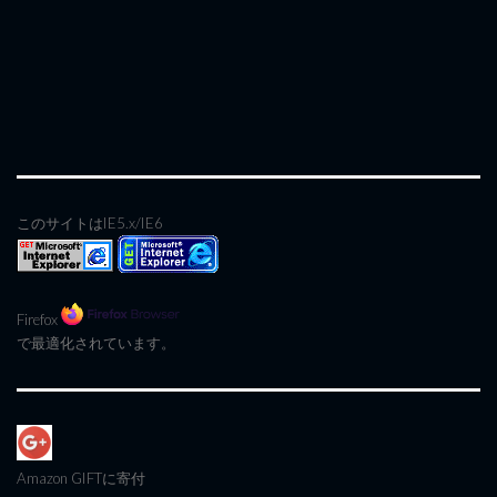
このサイトはIE5.x/IE6
Firefox
で最適化されています。
Amazon GIFT
に寄付