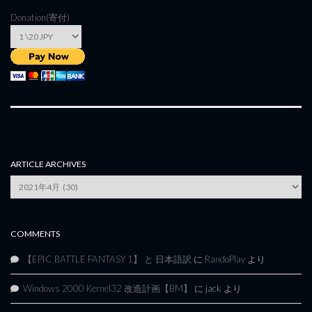
Donation(寄付)
ARTICLE ARCHIVES
Article
Archives
COMMENTS
【EPIC BATTLE FANTASY 1】 と 日本語訳
に
RandoPlay
より
Windows 2000 Kernel32 改造計画【BM】
に
jack
より