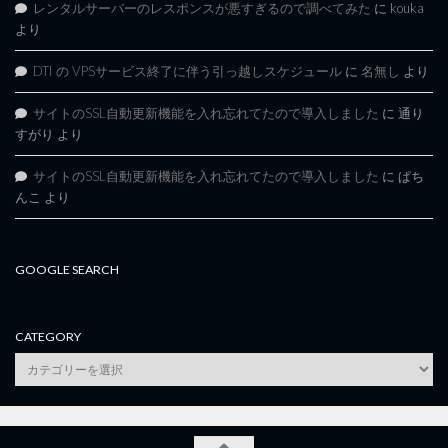
レンタルサーバーのレスポンスが悪すぎるので調べてみた
に
kouka
より
DTI の VPSサービス終了に伴う引っ越しスケジュール
に
名無し
より
サイトのSSL自動更新機能を入れ忘れてたので導入しました
に
通り
すがり
より
サイトのSSL自動更新機能を入れ忘れてたので導入しました
に
ぱち
んこ
より
GOOGLE SEARCH
CATEGORY
category