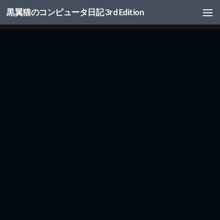
黒翼猫のコンピュータ日記 3rd Edition
コンテンツへスキップ