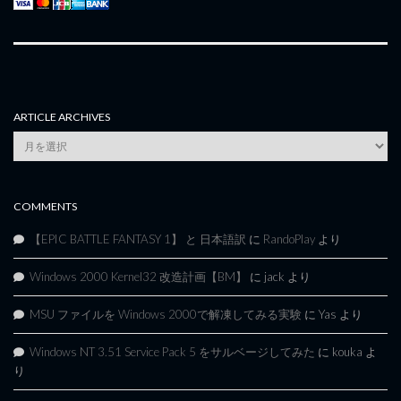
ARTICLE ARCHIVES
Article
Archives
COMMENTS
【EPIC BATTLE FANTASY 1】 と 日本語訳
に
RandoPlay
より
Windows 2000 Kernel32 改造計画【BM】
に
jack
より
MSU ファイルを Windows 2000で解凍してみる実験
に
Yas
より
Windows NT 3.51 Service Pack 5 をサルベージしてみた
に
kouka
よ
り