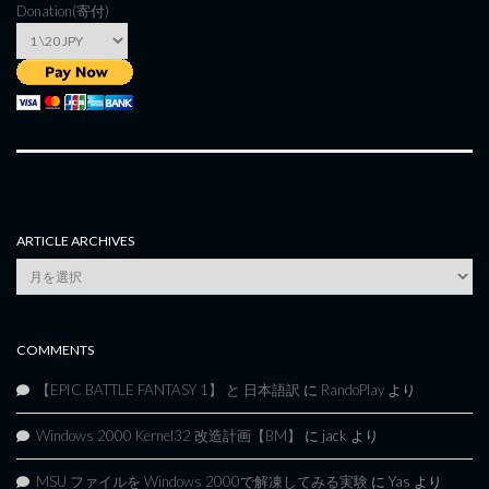
Donation(寄付)
ARTICLE ARCHIVES
Article
Archives
COMMENTS
【EPIC BATTLE FANTASY 1】 と 日本語訳
に
RandoPlay
より
Windows 2000 Kernel32 改造計画【BM】
に
jack
より
MSU ファイルを Windows 2000で解凍してみる実験
に
Yas
より