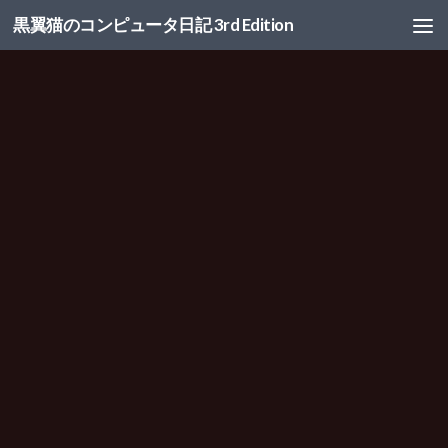
黒翼猫のコンピュータ日記 3rd Edition
コンテンツへスキップ