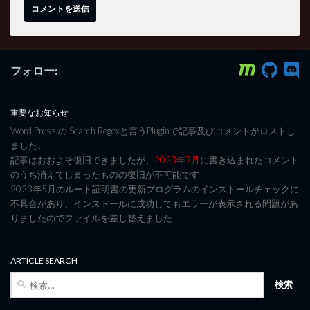
フォロー:
重要なお知らせ
Word Press の Search Regexと言うPluginで記事及びコメントがロストし
ました。
記事はおおよそ復旧できましたが、
2023年7月
に書き込まれたコメント
のうち消えてしまったものの復旧が不可能です
2023年5月のルート証明書の更新プログラムのインストールチェックに
不具合があり、インストールに成功してもエラーが表示される問題があ
りましたのでファイルを差し替えました
ARTICLE SEARCH
検
索: