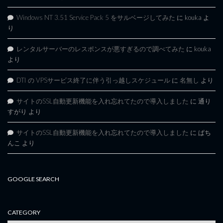
Windows NT 3.51 Service Pack 5 をサルベージしてみた
に
kouka
よ
り
レンタルサーバーのレスポンスが悪すぎるので調べてみた
に
kouka
より
DTI の VPSサービス終了に伴う引っ越しスケジュール
に
名無し
より
サイトのSSL自動更新機能を入れ忘れてたので導入しました
に
通り
すがり
より
サイトのSSL自動更新機能を入れ忘れてたので導入しました
に
ぱち
んこ
より
GOOGLE SEARCH
CATEGORY