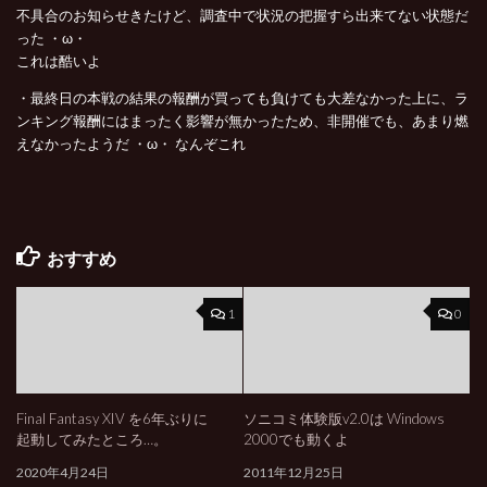
不具合のお知らせきたけど、調査中で状況の把握すら出来てない状態だ
った ・ω・
これは酷いよ
・最終日の本戦の結果の報酬が買っても負けても大差なかった上に、ラ
ンキング報酬にはまったく影響が無かったため、非開催でも、あまり燃
えなかったようだ ・ω・ なんぞこれ
おすすめ
1
0
Final Fantasy XIV を6年ぶりに
ソニコミ体験版v2.0は Windows
起動してみたところ…。
2000でも動くよ
2020年4月24日
2011年12月25日