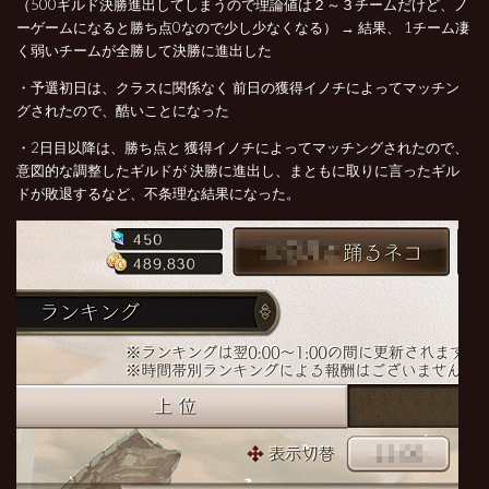
（500ギルド決勝進出してしまうので理論値は２～３チームだけど、ノ
ーゲームになると勝ち点0なので少し少なくなる） → 結果、 1チーム凄
く弱いチームが全勝して決勝に進出した
・予選初日は、クラスに関係なく 前日の獲得イノチによってマッチン
グされたので、酷いことになった
・2日目以降は、勝ち点と 獲得イノチによってマッチングされたので、
意図的な調整したギルドが 決勝に進出し、まともに取りに言ったギル
ドが敗退するなど、不条理な結果になった。