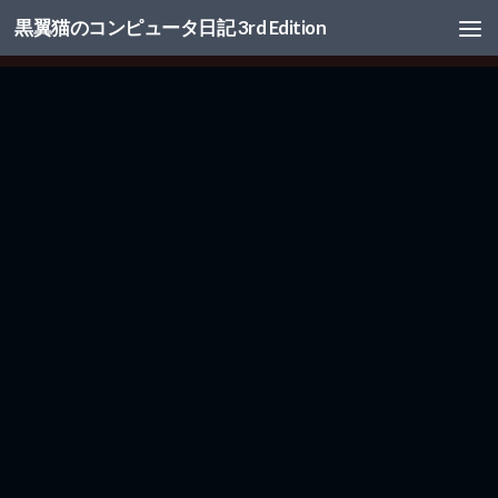
黒翼猫のコンピュータ日記 3rd Edition
コンテンツへスキップ