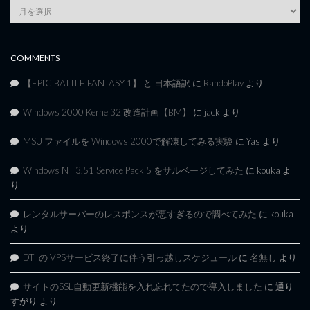
Article
Archives
COMMENTS
【EPIC BATTLE FANTASY 1】 と 日本語訳
に
RandoPlay
より
Windows 2000 Kernel32 改造計画【BM】
に
jack
より
MSU ファイルを Windows 2000で解凍してみる実験
に
Yas
より
Windows NT 3.51 Service Pack 5 をサルベージしてみた
に
kouka
よ
り
レンタルサーバーのレスポンスが悪すぎるので調べてみた
に
kouka
より
DTI の VPSサービス終了に伴う引っ越しスケジュール
に
名無し
より
サイトのSSL自動更新機能を入れ忘れてたので導入しました
に
通り
すがり
より