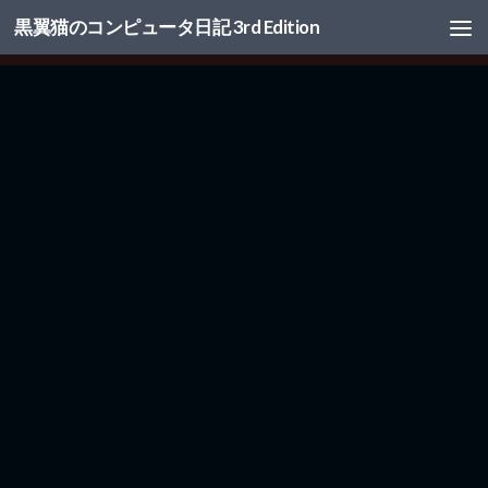
黒翼猫のコンピュータ日記 3rd Edition
コンテンツへスキップ