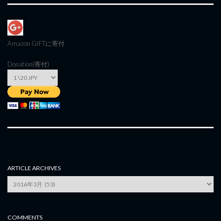
Amazon GIFT
に寄付
Donation(寄付)
ARTICLE ARCHIVES
Article
Archives
COMMENTS