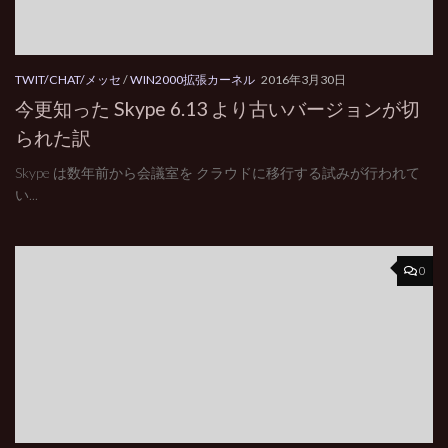
TWIT/CHAT/メッセ
/
WIN2000拡張カーネル
2016年3月30日
今更知った Skype 6.13 より古いバージョンが切
られた訳
Skype は数年前から会議室を クラウドに移行する試みが行われて
い...
0