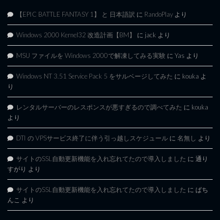
【EPIC BATTLE FANTASY 1】 と 日本語訳
に
RandoPlay
より
Windows 2000 Kernel32 改造計画【BM】
に
jack
より
MSU ファイルを Windows 2000で解凍してみる実験
に
Yas
より
Windows NT 3.51 Service Pack 5 をサルベージしてみた
に
kouka
よ
り
レンタルサーバーのレスポンスが悪すぎるので調べてみた
に
kouka
より
DTI の VPSサービス終了に伴う引っ越しスケジュール
に
名無し
より
サイトのSSL自動更新機能を入れ忘れてたので導入しました
に
通り
すがり
より
サイトのSSL自動更新機能を入れ忘れてたので導入しました
に
ぱち
んこ
より