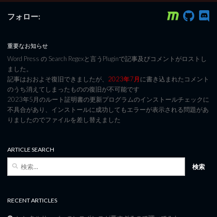
フォロー:
重要なお知らせ
Word Press の Search Regexと言うPluginで記事及びコメントがロストし
ました。
記事はおおよそ復旧できましたが、
2023年7月
に書き込まれたコメント
のうち消えてしまったものの復旧が不可能です
2023年5月のルート証明書の更新プログラムのインストールチェックに
不具合があり、インストールに成功してもエラーが表示される問題があ
りましたのでファイルを差し替えました
ARTICLE SEARCH
検
索:
RECENT ARTICLES