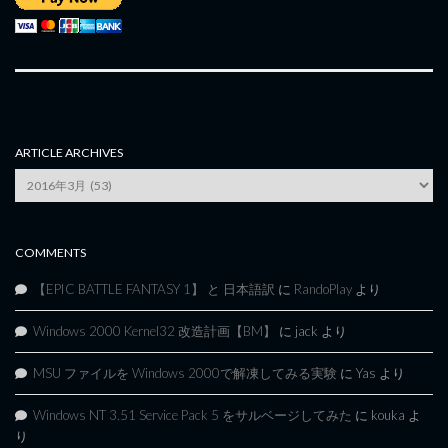
ARTICLE ARCHIVES
Article
Archives
COMMENTS
【EPIC BATTLE FANTASY 1】 と 日本語訳
に
RandoPlay
より
Windows 2000 Kernel32 改造計画【BM】
に
jack
より
MSU ファイルを Windows 2000で解凍してみる実験
に
Yas
より
Windows NT 3.51 Service Pack 5 をサルベージしてみた
に
kouka
よ
り