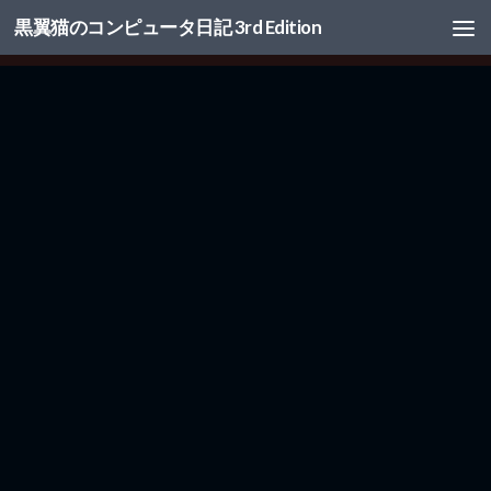
黒翼猫のコンピュータ日記 3rd Edition
コンテンツへスキップ