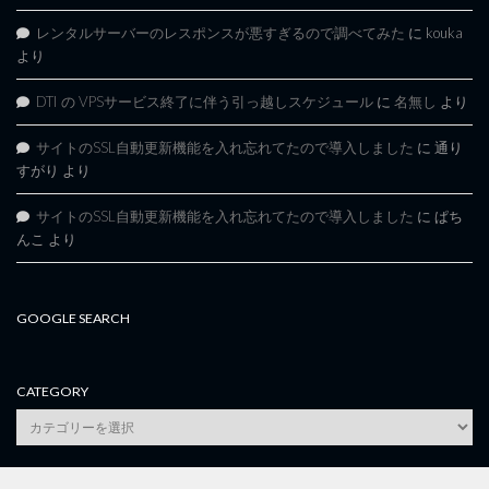
レンタルサーバーのレスポンスが悪すぎるので調べてみた
に
kouka
より
DTI の VPSサービス終了に伴う引っ越しスケジュール
に
名無し
より
サイトのSSL自動更新機能を入れ忘れてたので導入しました
に
通り
すがり
より
サイトのSSL自動更新機能を入れ忘れてたので導入しました
に
ぱち
んこ
より
GOOGLE SEARCH
CATEGORY
category