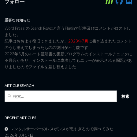
フォロー:
重要なお知らせ
Word Press の Search Regexと言うPluginで記事及びコメントがロストし
ました。
記事はおおよそ復旧できましたが、
2023年7月
に書き込まれたコメント
のうち消えてしまったものの復旧が不可能です
2023年5月のルート証明書の更新プログラムのインストールチェックに
不具合があり、インストールに成功してもエラーが表示される問題があ
りましたのでファイルを差し替えました
ARTICLE SEARCH
検
索:
RECENT ARTICLES
レンタルサーバーのレスポンスが悪すぎるので調べてみた
2026年3月17日