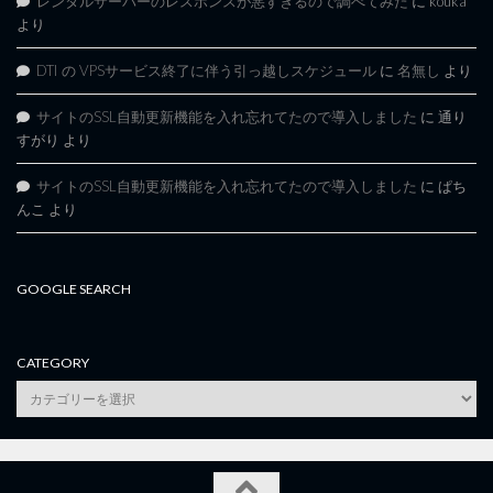
レンタルサーバーのレスポンスが悪すぎるので調べてみた
に
kouka
より
DTI の VPSサービス終了に伴う引っ越しスケジュール
に
名無し
より
サイトのSSL自動更新機能を入れ忘れてたので導入しました
に
通り
すがり
より
サイトのSSL自動更新機能を入れ忘れてたので導入しました
に
ぱち
んこ
より
GOOGLE SEARCH
CATEGORY
category