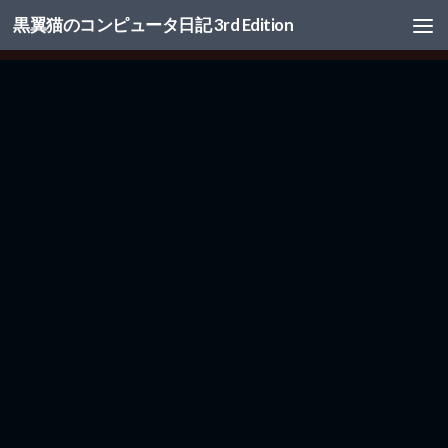
黒翼猫のコンピュータ日記 3rd Edition
コンテンツへスキップ