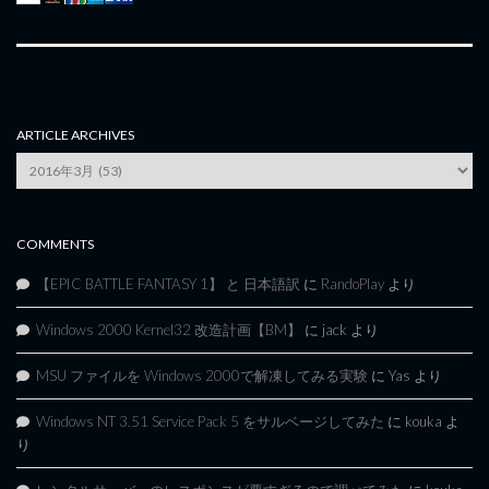
ARTICLE ARCHIVES
Article
Archives
COMMENTS
【EPIC BATTLE FANTASY 1】 と 日本語訳
に
RandoPlay
より
Windows 2000 Kernel32 改造計画【BM】
に
jack
より
MSU ファイルを Windows 2000で解凍してみる実験
に
Yas
より
Windows NT 3.51 Service Pack 5 をサルベージしてみた
に
kouka
よ
り