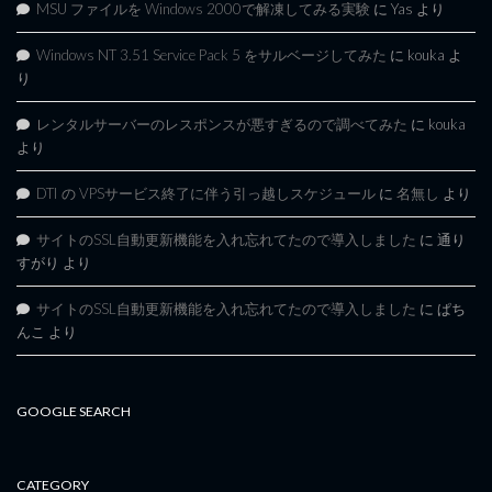
MSU ファイルを Windows 2000で解凍してみる実験
に
Yas
より
Windows NT 3.51 Service Pack 5 をサルベージしてみた
に
kouka
よ
り
レンタルサーバーのレスポンスが悪すぎるので調べてみた
に
kouka
より
DTI の VPSサービス終了に伴う引っ越しスケジュール
に
名無し
より
サイトのSSL自動更新機能を入れ忘れてたので導入しました
に
通り
すがり
より
サイトのSSL自動更新機能を入れ忘れてたので導入しました
に
ぱち
んこ
より
GOOGLE SEARCH
CATEGORY