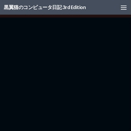
黒翼猫のコンピュータ日記 3rd Edition
コンテンツへスキップ