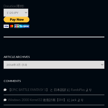
Donation(寄付)
ARTICLE ARCHIVES
Article
Archives
COMMENTS
【EPIC BATTLE FANTASY 1】 と 日本語訳
に
RandoPlay
より
Windows 2000 Kernel32 改造計画【BM】
に
jack
より