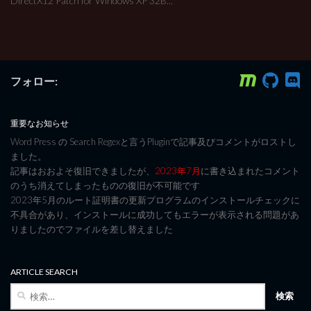
DirectX12 Patch for Windows XP 32B...
フォロー:
重要なお知らせ
Word Press の Search Regexと言うPluginで記事及びコメントがロストし
ました。
記事はおおよそ復旧できましたが、
2023年7月
に書き込まれたコメント
のうち消えてしまったものの復旧が不可能です
2023年5月のルート証明書の更新プログラムのインストールチェックに
不具合があり、インストールに成功してもエラーが表示される問題があ
りましたのでファイルを差し替えました
ARTICLE SEARCH
検
索: