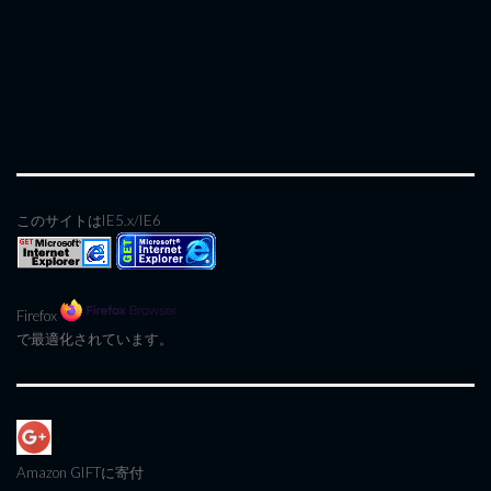
このサイトはIE5.x/IE6
Firefox
で最適化されています。
Amazon GIFT
に寄付