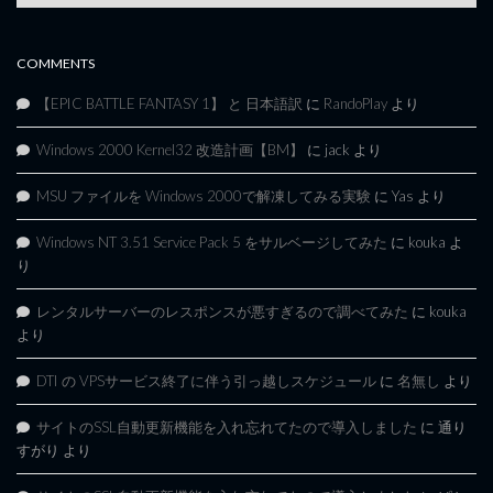
Archives
COMMENTS
【EPIC BATTLE FANTASY 1】 と 日本語訳
に
RandoPlay
より
Windows 2000 Kernel32 改造計画【BM】
に
jack
より
MSU ファイルを Windows 2000で解凍してみる実験
に
Yas
より
Windows NT 3.51 Service Pack 5 をサルベージしてみた
に
kouka
よ
り
レンタルサーバーのレスポンスが悪すぎるので調べてみた
に
kouka
より
DTI の VPSサービス終了に伴う引っ越しスケジュール
に
名無し
より
サイトのSSL自動更新機能を入れ忘れてたので導入しました
に
通り
すがり
より