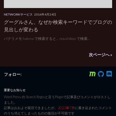
NETWORKサービス
2016年4月24日
グーグルさん、なぜか検索キーワードでブログの
見出しが変わる
パクリメモ hatena で検索すると… noushibou で検索...
次ページへ »
フォロー:
重要なお知らせ
Word Press の Search Regexと言うPluginで記事及びコメントがロストし
ました。
記事はおおよそ復旧できましたが、
2023年7月
に書き込まれたコメント
のうち消えてしまったものの復旧が不可能です