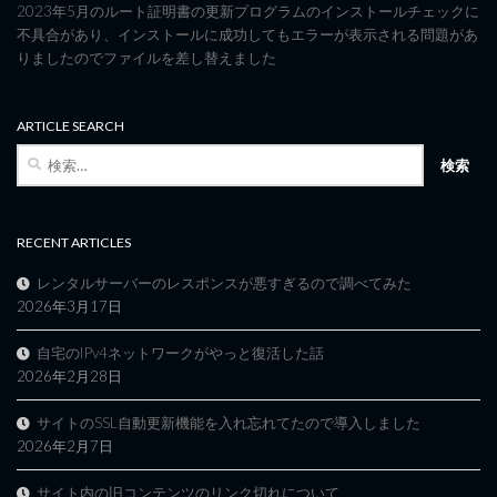
2023年5月のルート証明書の更新プログラムのインストールチェックに
不具合があり、インストールに成功してもエラーが表示される問題があ
りましたのでファイルを差し替えました
ARTICLE SEARCH
検
索:
RECENT ARTICLES
レンタルサーバーのレスポンスが悪すぎるので調べてみた
2026年3月17日
自宅のIPv4ネットワークがやっと復活した話
2026年2月28日
サイトのSSL自動更新機能を入れ忘れてたので導入しました
2026年2月7日
サイト内の旧コンテンツのリンク切れについて