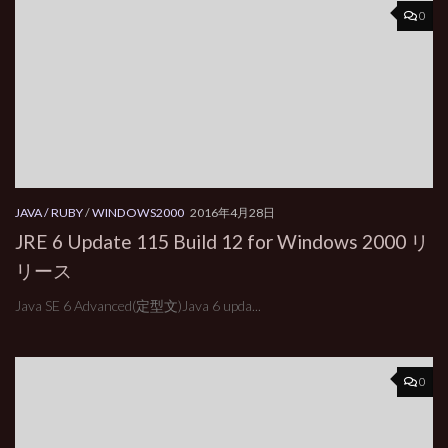
0
JAVA / RUBY
/
WINDOWS2000
2016年4月28日
JRE 6 Update 115 Build 12 for Windows 2000 リ
リース
Java SE 6 Advanced(定型文)Java 6 upda...
0