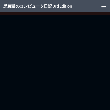
黒翼猫のコンピュータ日記 3rd Edition
コンテンツへスキップ