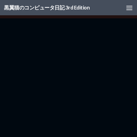
黒翼猫のコンピュータ日記 3rd Edition
コンテンツへスキップ