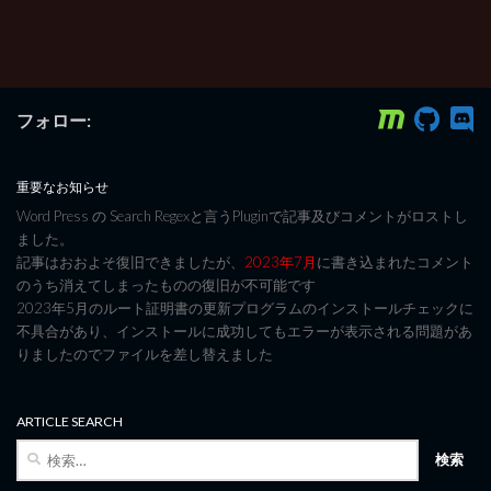
フォロー:
重要なお知らせ
Word Press の Search Regexと言うPluginで記事及びコメントがロストし
ました。
記事はおおよそ復旧できましたが、
2023年7月
に書き込まれたコメント
のうち消えてしまったものの復旧が不可能です
2023年5月のルート証明書の更新プログラムのインストールチェックに
不具合があり、インストールに成功してもエラーが表示される問題があ
りましたのでファイルを差し替えました
ARTICLE SEARCH
検
索: