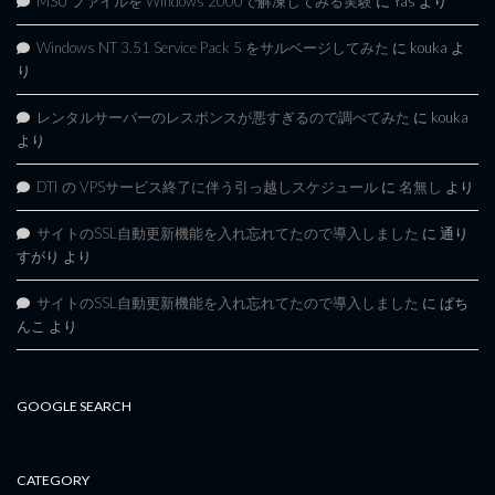
MSU ファイルを Windows 2000で解凍してみる実験
に
Yas
より
Windows NT 3.51 Service Pack 5 をサルベージしてみた
に
kouka
よ
り
レンタルサーバーのレスポンスが悪すぎるので調べてみた
に
kouka
より
DTI の VPSサービス終了に伴う引っ越しスケジュール
に
名無し
より
サイトのSSL自動更新機能を入れ忘れてたので導入しました
に
通り
すがり
より
サイトのSSL自動更新機能を入れ忘れてたので導入しました
に
ぱち
んこ
より
GOOGLE SEARCH
CATEGORY