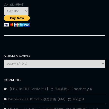
Donation(寄付)
ARTICLE ARCHIVES
Article
Archives
COMMENTS
【EPIC BATTLE FANTASY 1】 と 日本語訳
に
RandoPlay
より
Windows 2000 Kernel32 改造計画【BM】
に
jack
より