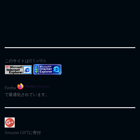
このサイトはIE5.x/IE6
Firefox
で最適化されています。
Amazon GIFT
に寄付