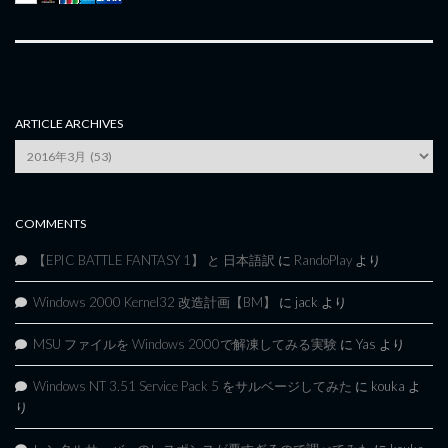
ARTICLE ARCHIVES
Article
Archives
COMMENTS
【EPIC BATTLE FANTASY 1】 と 日本語訳
に
RandoPlay
より
Windows 2000 Kernel32 改造計画【BM】
に
jack
より
MSU ファイルを Windows 2000で解凍してみる実験
に
Yas
より
Windows NT 3.51 Service Pack 5 をサルベージしてみた
に
kouka
よ
り