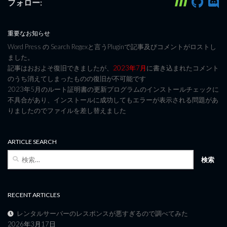
フォロー:
重要なお知らせ
Word Press の Search Regexと言うPluginで記事及びコメントがロストし
ました。
記事はおおよそ復旧できましたが、
2023年7月
に書き込まれたコメント
のうち消えてしまったものの復旧が不可能です
2023年5月のルート証明書の更新プログラムのインストールチェックに
不具合があり、インストールに成功してもエラーが表示される問題があ
りましたのでファイルを差し替えました
ARTICLE SEARCH
検
索:
RECENT ARTICLES
レンタルサーバーのレスポンスが悪すぎるので調べてみた
2026年3月17日