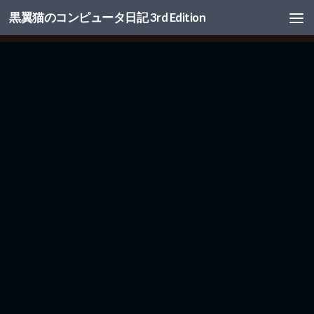
黒翼猫のコンピュータ日記 3rd Edition
コンテンツへスキップ