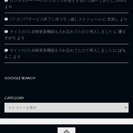
レンタルサーバーのレスポンスが悪すぎるので調べてみた
に
kouka
より
DTI の VPSサービス終了に伴う引っ越しスケジュール
に
名無し
より
サイトのSSL自動更新機能を入れ忘れてたので導入しました
に
通り
すがり
より
サイトのSSL自動更新機能を入れ忘れてたので導入しました
に
ぱち
んこ
より
GOOGLE SEARCH
CATEGORY
category