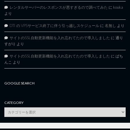
レンタルサーバーのレスポンスが悪すぎるので調べてみた
に
kouka
より
DTI の VPSサービス終了に伴う引っ越しスケジュール
に
名無し
より
サイトのSSL自動更新機能を入れ忘れてたので導入しました
に
通り
すがり
より
サイトのSSL自動更新機能を入れ忘れてたので導入しました
に
ぱち
んこ
より
GOOGLE SEARCH
CATEGORY
category