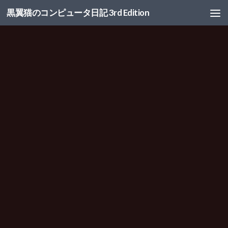
黒翼猫のコンピュータ日記 3rd Edition
コンテンツへスキップ