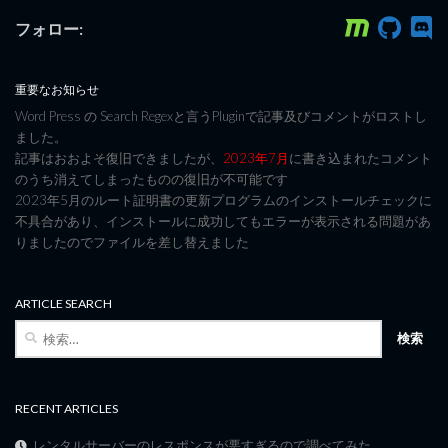
フォロー:
重要なお知らせ
Word Press の Search Regexと言うPluginで記事及びコメントがロストし
ました。
記事はおおよそ復旧できましたが、
2023年7月
に書き込まれたコメント
のうち消えてしまったものの復旧が不可能です
2023年5月のルート証明書の更新プログラムのインストールチェックに
不具合があり、インストールに成功してもエラーが表示される問題があ
りましたのでファイルを差し替えました
ARTICLE SEARCH
検
索:
RECENT ARTICLES
レンタルサーバーのレスポンスが悪すぎるので調べてみた