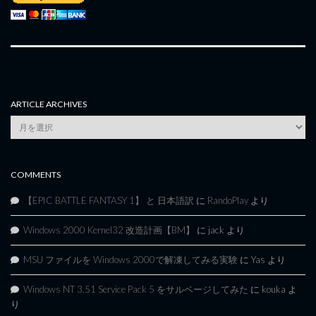
ARTICLE ARCHIVES
Article
Archives
COMMENTS
【EPIC BATTLE FANTASY 1】 と 日本語訳
に
RandoPlay
より
Windows 2000 Kernel32 改造計画【BM】
に
jack
より
MSU ファイルを Windows 2000で解凍してみる実験
に
Yas
より
Windows NT 3.51 Service Pack 5 をサルベージしてみた
に
kouka
よ
り