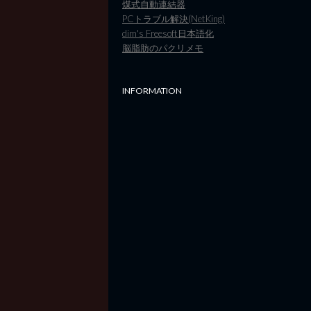
煤式自動連結器
PCトラブル解決(NetKing)
dim's Freesoft日本語化
脳脂肪のパクリメモ
INFORMATION