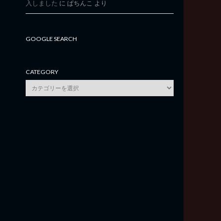
入しました
に
ぱちんこ
より
GOOGLE SEARCH
CATEGORY
category