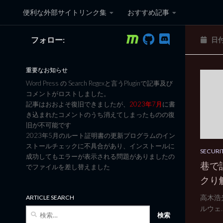
便利な外部サイトリンク集
おすすめ記事
コンテンツへスキップ
フォロー:
日
黒翼猫のコンピュータ日記 3
重要なお知らせ
Word Press の Search Regexと言うPluginで記事及び
コメントがロストしました。
記事はおおよそ復旧できましたが、
2023年7月
に書
き込まれたコメントのうち消えてしまったものの復
旧が不可能です
2023年5月のルート証明書の更新プログラムのイン
ストールチェックに不具合があり、インストールに
SECURI
成功してもエラーが表示される問題がありましたの
巷で
でファイルを差し替えました
クり
高木浩
ARTICLE SEARCH
ルウェ..
検
索: