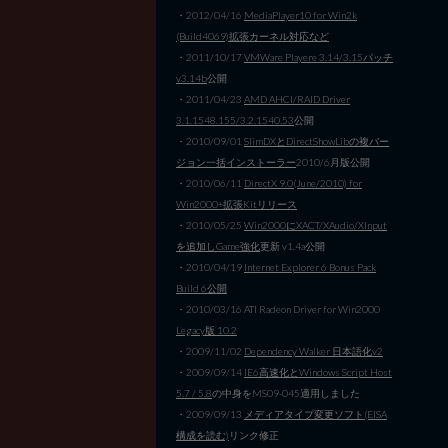
・2012/04/16
MediaPlayer10 for Win2k
(Build4069)拡張カーネル対応など
・2011/10/17
VMWare Playere 3.14/3.15パッチ
v3.14b
公開
・2011/04/23
AMD AHCI/RAID Driver
3.1.1548.155/3.2.1540.53
公開
・2010/09/01
SlimDXとDirectShowLibの複バー
ジョン一括インストーラー
2010/6月版公開
・2010/06/11
DirectX 9.0(June/2010) for
Win2000+拡張Kitリリース
・2010/05/25
Win2000にXACT/XAudio/XInput
を追加しGame強化
更新 v1.4a公開
・2010/04/19
Internet Explorer 6 Bonus Pack
Build 6公開
・2010/03/16 ATI Radeon Driver for Win2000
Legacy版 10.2
・2009/11/02
Dependency Walker 日本語化v2
・2009/09/14
IE6高速化とWindows Script Host
5.7 / 5.8
の中身をMS09-045適用しました
・2009/09/13
メディアタイプ変更ソフト(EISA
構成を読む)
リンク修正