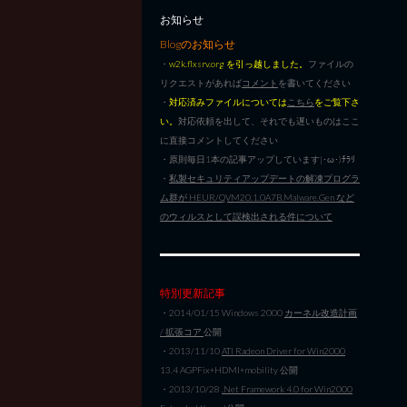
お知らせ
Blogのお知らせ
・
w2k.flxsrv.org を引っ越しました。
ファイルの
リクエストがあれば
コメント
を書いてください
・
対応済みファイルについては
こちら
をご覧下さ
い。
対応依頼を出して、それでも遅いものはここ
に直接コメントしてください
・原則毎日1本の記事アップしています|･ω･)ﾁﾗﾘ
・
私製セキュリティアップデートの解凍プログラ
ム群が HEUR/QVM20.1.0A7B.Malware.Gen など
のウィルスとして誤検出される件について
特別更新記事
・2014/01/15 Windows 2000
カーネル改造計画
/ 拡張コア
公開
・2013/11/10
ATI Radeon Driver for Win2000
13.4 AGPFix+HDMI+mobility 公開
・2013/10/28
.Net Framework 4.0 for Win2000