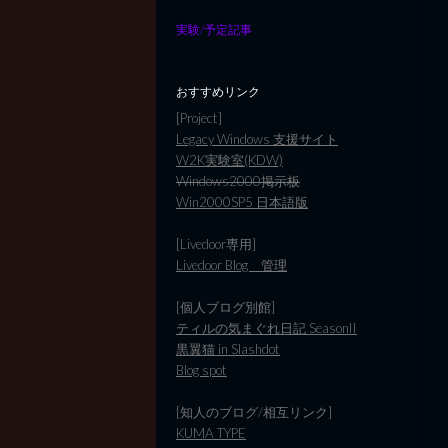
実験/予定記事
おすすめリンク
[Project]
Legacy Windows 支援サイト
W2K実験室(KDW)
Windows2000掲示板
Win2000SP5 日本語版
[Livedoor専用]
Livedoor Blog 管理
[個人ブログ別館]
ティルの気まぐれ日記 SeasonII
黒翼猫 in Slashdot
Blog spot
[知人のブログ/相互リンク]
KUMA TYPE