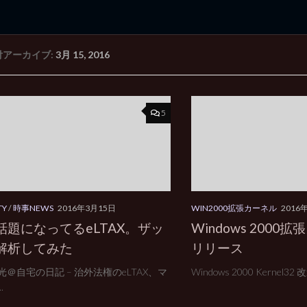
付アーカイブ:
3月 15, 2016
rd Edition
Windows 2000 tunes up blog
5
TY
/
時事NEWS
2016年3月15日
WIN2000拡張カーネル
2016
話題になってるeLTAX。ザッ
Windows 2000拡
解析してみた
リリース
光＠自宅の日記 – 治外法権のeLTAX、マ
Windows 2000 Kernel32
.