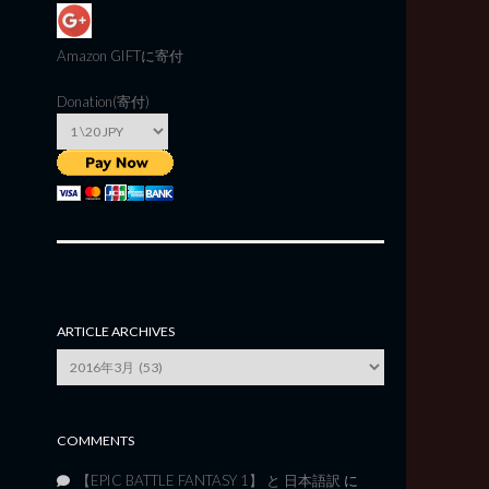
Amazon GIFT
に寄付
Donation(寄付)
ARTICLE ARCHIVES
Article
Archives
COMMENTS
【EPIC BATTLE FANTASY 1】 と 日本語訳
に