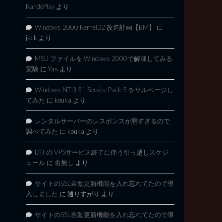
RandoPlay
より
Windows 2000 Kernel32 改造計画【BM】
に
jack
より
MSU ファイルを Windows 2000で解凍してみる
実験
に
Yas
より
Windows NT 3.51 Service Pack 5 をサルベージし
てみた
に
kouka
より
レンタルサーバーのレスポンスが悪すぎるので
調べてみた
に
kouka
より
DTI の VPSサービス終了に伴う引っ越しスケジ
ュール
に
名無し
より
サイトのSSL自動更新機能を入れ忘れてたので導
入しました
に
通りすがり
より
サイトのSSL自動更新機能を入れ忘れてたので導