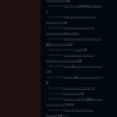
Extended Kernel公開
・2013/10/22
Ultra VNC を日本語化してみまし
た
・2013/05/20
iPod Touch/iPhone Driver for
Windows 2000(改)
・2013/04/08
Intel HD Graphic Driver for
Windows 2000を作ってみた
・2013/01/18
Intel Matrix Storage Manager 8.9
更新(PCH/PCHM 対応)
・2023/08/15 PE Maker
v0.83
公開
・2022/02/13
.Net Framework 3.5SP1 for
Win2000 Extended Kernel公開
・2012/09/27
XNA一括パッケージ(1.0-4.0) v1.1
公開
・2012/09/25
SlimDX一括パッケージ(2.0/4.0)
公
開
・2012/8/28
Ese Lolifox 0.3.8.9a リリース
・2012/06/16
KDW v0.96m
公開
・2012/05/29
Windows 2000 SP4 更新ロールパ
ッケージv2(r18)
(非推奨)
・2012/05/21
iTunes インストーラー for
Win2000
更新 v0.31