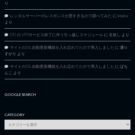
り
レンタルサーバーのレスポンスが悪すぎるので調べてみた
に
kouka
より
DTI の VPSサービス終了に伴う引っ越しスケジュール
に
名無し
より
サイトのSSL自動更新機能を入れ忘れてたので導入しました
に
通り
すがり
より
サイトのSSL自動更新機能を入れ忘れてたので導入しました
に
ぱち
んこ
より
GOOGLE SEARCH
CATEGORY
category