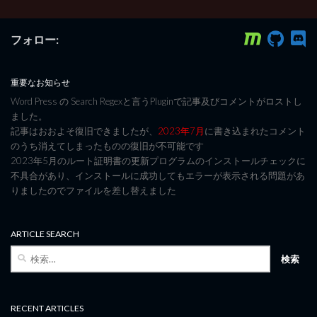
フォロー:
重要なお知らせ
Word Press の Search Regexと言うPluginで記事及びコメントがロストし
ました。
記事はおおよそ復旧できましたが、
2023年7月
に書き込まれたコメント
のうち消えてしまったものの復旧が不可能です
2023年5月のルート証明書の更新プログラムのインストールチェックに
不具合があり、インストールに成功してもエラーが表示される問題があ
りましたのでファイルを差し替えました
ARTICLE SEARCH
検
索:
RECENT ARTICLES