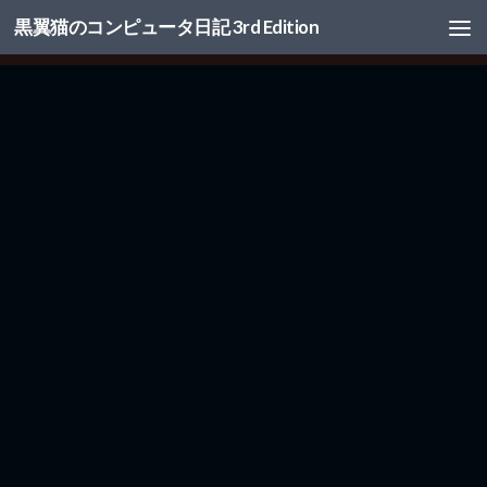
黒翼猫のコンピュータ日記 3rd Edition
コンテンツへスキップ