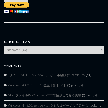
ARTICLE ARCHIVES
Article
Archives
COMMENTS
【EPIC BATTLE FANTASY 1】 と 日本語訳
に
RandoPlay
より
Windows 2000 Kernel32 改造計画【BM】
に
jack
より
MSU ファイルを Windows 2000で解凍してみる実験
に
Yas
より
Windows NT 3.51 Service Pack 5 をサルベージしてみた
に
kouka
よ