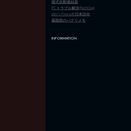
煤式自動連結器
PCトラブル解決(NetKing)
dim's Freesoft日本語化
脳脂肪のパクリメモ
INFORMATION