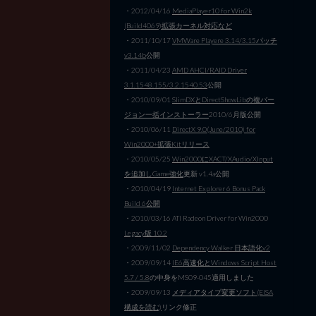
・2012/04/16
MediaPlayer10 for Win2k
(Build4069)拡張カーネル対応など
・2011/10/17
VMWare Playere 3.14/3.15パッチ
v3.14b
公開
・2011/04/23
AMD AHCI/RAID Driver
3.1.1548.155/3.2.1540.53
公開
・2010/09/01
SlimDXとDirectShowLibの複バー
ジョン一括インストーラー
2010/6月版公開
・2010/06/11
DirectX 9.0(June/2010) for
Win2000+拡張Kitリリース
・2010/05/25
Win2000にXACT/XAudio/XInput
を追加しGame強化
更新 v1.4a公開
・2010/04/19
Internet Explorer 6 Bonus Pack
Build 6公開
・2010/03/16 ATI Radeon Driver for Win2000
Legacy版 10.2
・2009/11/02
Dependency Walker 日本語化v2
・2009/09/14
IE6高速化とWindows Script Host
5.7 / 5.8
の中身をMS09-045適用しました
・2009/09/13
メディアタイプ変更ソフト(EISA
構成を読む)
リンク修正