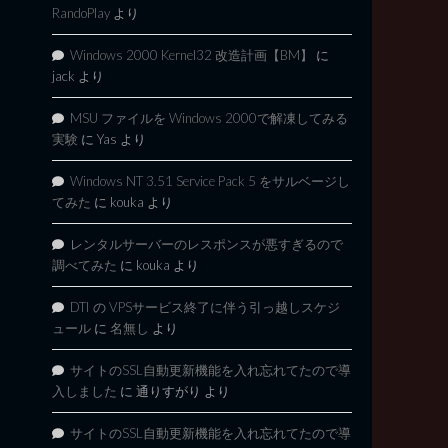
RandoPlay
より
Windows 2000 Kernel32 改造計画【BM】
に
jack
より
MSU ファイルを Windows 2000で解凍してみる
実験
に
Yas
より
Windows NT 3.51 Service Pack 5 をサルベージし
てみた
に
kouka
より
レンタルサーバーのレスポンスが悪すぎるので
調べてみた
に
kouka
より
DTI の VPSサービス終了に伴う引っ越しスケジ
ュール
に
名無し
より
サイトのSSL自動更新機能を入れ忘れてたので導
入しました
に
通りすがり
より
サイトのSSL自動更新機能を入れ忘れてたので導