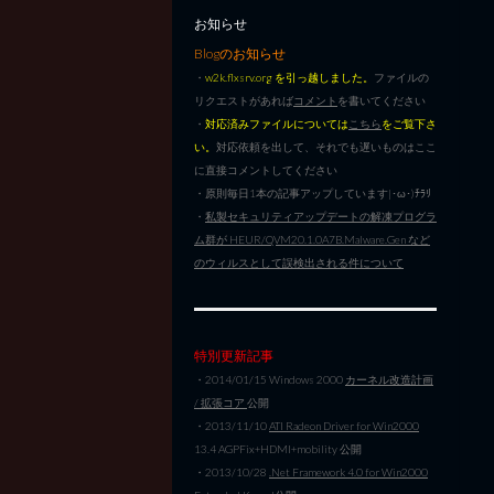
お知らせ
Blogのお知らせ
・
w2k.flxsrv.org を引っ越しました。
ファイルの
リクエストがあれば
コメント
を書いてください
・
対応済みファイルについては
こちら
をご覧下さ
い。
対応依頼を出して、それでも遅いものはここ
に直接コメントしてください
・原則毎日1本の記事アップしています|･ω･)ﾁﾗﾘ
・
私製セキュリティアップデートの解凍プログラ
ム群が HEUR/QVM20.1.0A7B.Malware.Gen など
のウィルスとして誤検出される件について
特別更新記事
・2014/01/15 Windows 2000
カーネル改造計画
/ 拡張コア
公開
・2013/11/10
ATI Radeon Driver for Win2000
13.4 AGPFix+HDMI+mobility 公開
・2013/10/28
.Net Framework 4.0 for Win2000