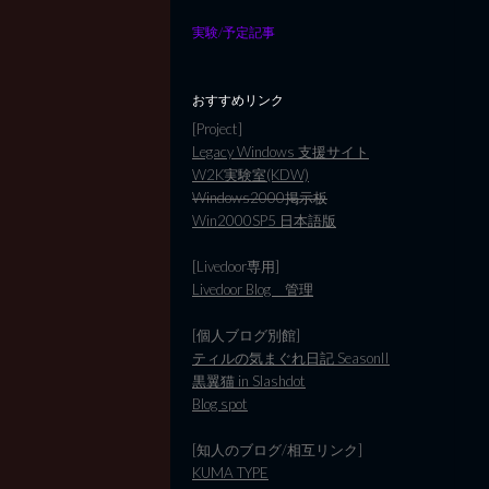
実験/予定記事
おすすめリンク
[Project]
Legacy Windows 支援サイト
W2K実験室(KDW)
Windows2000掲示板
Win2000SP5 日本語版
[Livedoor専用]
Livedoor Blog 管理
[個人ブログ別館]
ティルの気まぐれ日記 SeasonII
黒翼猫 in Slashdot
Blog spot
[知人のブログ/相互リンク]
KUMA TYPE