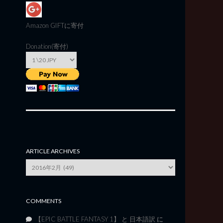
Amazon GIFT
に寄付
Donation(寄付)
ARTICLE ARCHIVES
Article
Archives
COMMENTS
【EPIC BATTLE FANTASY 1】 と 日本語訳
に