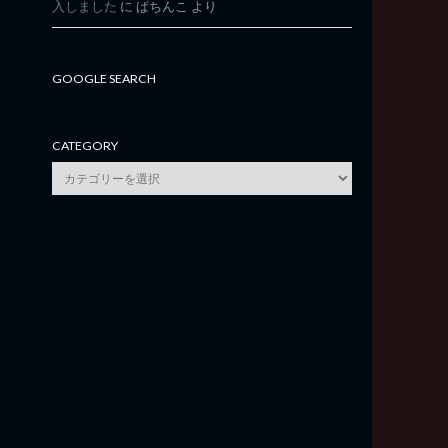
入しました
に
ぱちんこ
より
GOOGLE SEARCH
CATEGORY
category