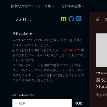
便利な外部サイトリンク集
おすすめ記事
コンテンツへスキップ
フォロー:
日
黒翼猫のコンピュータ日記 3
重要なお知らせ
Word Press の Search Regexと言うPluginで記事及び
コメントがロストしました。
記事はおおよそ復旧できましたが、
2023年7月
に書
き込まれたコメントのうち消えてしまったものの復
旧が不可能です
2023年5月のルート証明書の更新プログラムのイン
ストールチェックに不具合があり、インストールに
WIN2
成功してもエラーが表示される問題がありましたの
魔改造版
でファイルを差し替えました
Stor
魔改造版Wi
ARTICLE SEARCH
検
索: