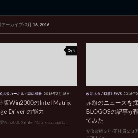
付アーカイブ:
2月 16, 2016
rd Edition
Windows 2000 tunes up blog
8
000拡張カーネル
/
周辺機器
2016年2月16日
政治ネタ
/
時事NEWS
2016年
Win2000のIntel Matrix
赤旗のニュースを
age Driver の能力
BLOGOSの記事
てみた
n2000のIntel Matrix Storage D...
安倍政権３年/正社員２３
２万人&#1...