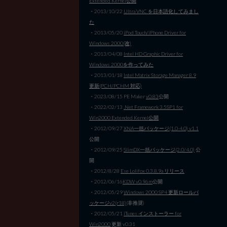
Extended Kernel公開
・2013/10/22
Ultra VNC を日本語化してみまし
た
・2013/05/20
iPod Touch/iPhone Driver for
Windows 2000(改)
・2013/04/08
Intel HD Graphic Driver for
Windows 2000を作ってみた
・2013/01/18
Intel Matrix Storage Manager 8.9
更新(PCH/PCHM 対応)
・2023/08/15 PE Maker
v0.83
公開
・2022/02/13
.Net Framework 3.5SP1 for
Win2000 Extended Kernel公開
・2012/09/27
XNA一括パッケージ(1.0-4.0) v1.1
公開
・2012/09/25
SlimDX一括パッケージ(2.0/4.0)
公
開
・2012/8/28
Ese Lolifox 0.3.8.9a リリース
・2012/06/16
KDW v0.96m
公開
・2012/05/29
Windows 2000 SP4 更新ロールパ
ッケージv2(r18)
(非推奨)
・2012/05/21
iTunes インストーラー for
Win2000
更新 v0.31