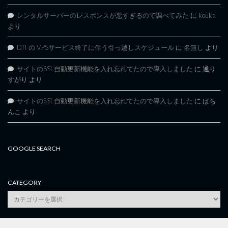
レンタルサーバーのレスポンスが悪すぎるので調べてみた
に
kouka
より
DTI の VPSサービス終了に伴う引っ越しスケジュール
に
名無し
より
サイトのSSL自動更新機能を入れ忘れてたので導入しました
に
通り
すがり
より
サイトのSSL自動更新機能を入れ忘れてたので導入しました
に
ぱち
んこ
より
GOOGLE SEARCH
CATEGORY
category