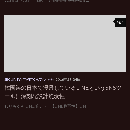
Wake on Pattern Match ‐ 通信用語の基礎知識 ...
4
SECURITY
/
TWIT/CHAT/メッセ
2016年2月24日
韓国製の日本で浸透しているLINEというSNSツ
ールに深刻な設計脆弱性
しりちゃん LINEボット – 【LINE脆弱性】LIN...