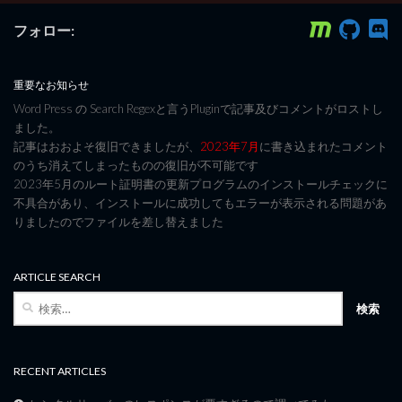
フォロー:
重要なお知らせ
Word Press の Search Regexと言うPluginで記事及びコメントがロストし
ました。
記事はおおよそ復旧できましたが、
2023年7月
に書き込まれたコメント
のうち消えてしまったものの復旧が不可能です
2023年5月のルート証明書の更新プログラムのインストールチェックに
不具合があり、インストールに成功してもエラーが表示される問題があ
りましたのでファイルを差し替えました
ARTICLE SEARCH
検
索:
RECENT ARTICLES