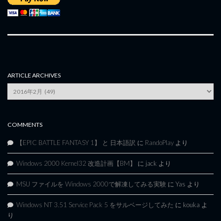
ARTICLE ARCHIVES
Article
Archives
COMMENTS
【EPIC BATTLE FANTASY 1】 と 日本語訳
に
RandoPlay
より
Windows 2000 Kernel32 改造計画【BM】
に
jack
より
MSU ファイルを Windows 2000で解凍してみる実験
に
Yas
より
Windows NT 3.51 Service Pack 5 をサルベージしてみた
に
kouka
よ
り