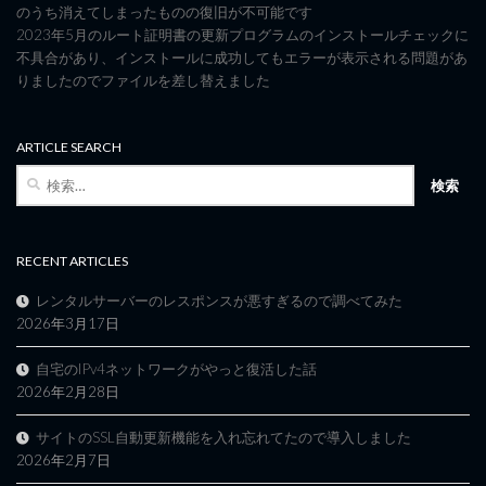
のうち消えてしまったものの復旧が不可能です
2023年5月のルート証明書の更新プログラムのインストールチェックに
不具合があり、インストールに成功してもエラーが表示される問題があ
りましたのでファイルを差し替えました
ARTICLE SEARCH
検
索:
RECENT ARTICLES
レンタルサーバーのレスポンスが悪すぎるので調べてみた
2026年3月17日
自宅のIPv4ネットワークがやっと復活した話
2026年2月28日
サイトのSSL自動更新機能を入れ忘れてたので導入しました
2026年2月7日