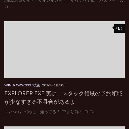
Amazon偽サイト「サインイン画面」そっくり！ID、パスワード入
力...
0
WINDOWS2000
/
技術
2016年1月30日
EXPLORER.EXE 実は、スタック領域の予約領域
が少なすぎる不具合があるよ
|U｡･ω･) 。o (ねぇ、知ってる？IE7より前の IE(IEX...