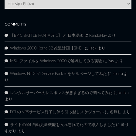
Article
Archives
COMMENTS
【EPIC BATTLE FANTASY 1】 と 日本語訳
に
RandoPlay
より
Windows 2000 Kernel32 改造計画【BM】
に
jack
より
MSU ファイルを Windows 2000で解凍してみる実験
に
Yas
より
Windows NT 3.51 Service Pack 5 をサルベージしてみた
に
kouka
よ
り
レンタルサーバーのレスポンスが悪すぎるので調べてみた
に
kouka
より
DTI の VPSサービス終了に伴う引っ越しスケジュール
に
名無し
より
サイトのSSL自動更新機能を入れ忘れてたので導入しました
に
通り
すがり
より