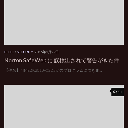
BLOG
/
SECURITY
2016年1月29日
Norton SafeWeb に 誤検出されて警告がきた件
【件名】 ”IME2K2010v022.zip”のプログラムにつきま...
10