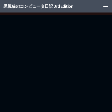
黒翼猫のコンピュータ日記 3rd Edition
コンテンツへスキップ