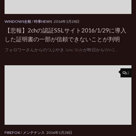
WINDOWS全般
/
時事NEWS
2016年1月28日
【悲報】2chの認証SSLサイト2016/1/29に導入
した証明書の一部が信頼できないことが判明
フォロワーさんからのつぶやき Jane Styleが昨日からWin2...
2
FIREFOX
/
メンテナンス
2016年1月28日