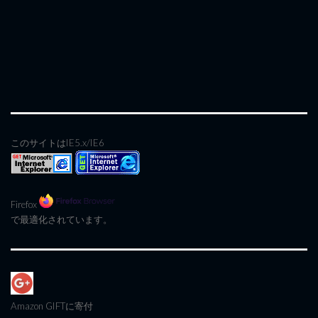
このサイトはIE5.x/IE6
Firefox
で最適化されています。
Amazon GIFT
に寄付