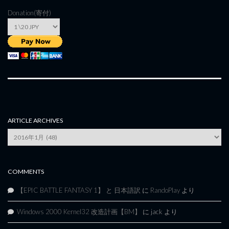
Donation(寄付)
ARTICLE ARCHIVES
Article
Archives
COMMENTS
【EPIC BATTLE FANTASY 1】 と 日本語訳
に
RandoPlay
より
Windows 2000 Kernel32 改造計画【BM】
に
jack
より