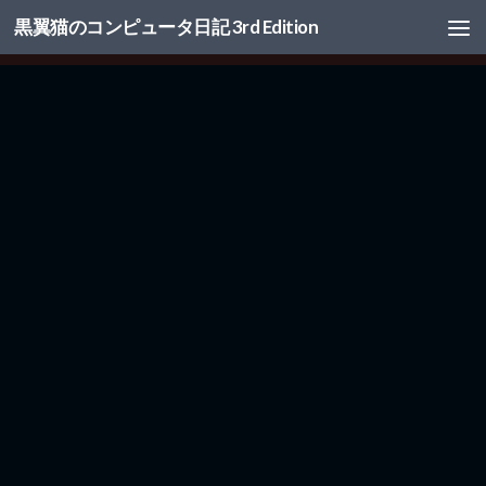
黒翼猫のコンピュータ日記 3rd Edition
コンテンツへスキップ