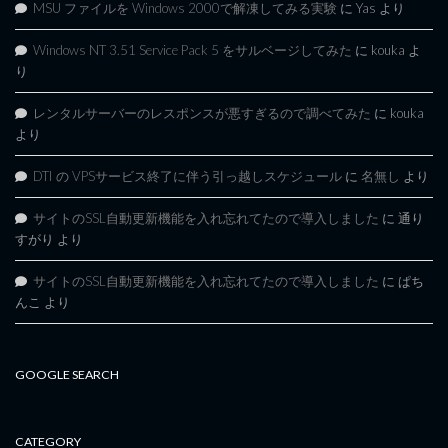
MSU ファイルを Windows 2000で解凍してみる実験
に
Yas
より
Windows NT 3.51 Service Pack 5 をサルベージしてみた
に
kouka
よ
り
レンタルサーバーのレスポンスが悪すぎるので調べてみた
に
kouka
より
DTI の VPSサービス終了に伴う引っ越しスケジュール
に
名無し
より
サイトのSSL自動更新機能を入れ忘れてたので導入しました
に
通り
すがり
より
サイトのSSL自動更新機能を入れ忘れてたので導入しました
に
ぱち
んこ
より
GOOGLE SEARCH
CATEGORY