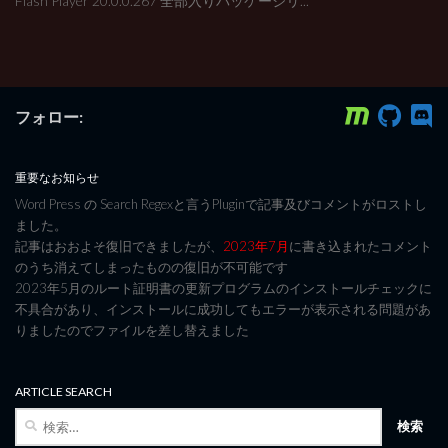
Flash Player 20.0.0.267 全部入りパッケージリ...
フォロー:
重要なお知らせ
Word Press の Search Regexと言うPluginで記事及びコメントがロストし
ました。
記事はおおよそ復旧できましたが、
2023年7月
に書き込まれたコメント
のうち消えてしまったものの復旧が不可能です
2023年5月のルート証明書の更新プログラムのインストールチェックに
不具合があり、インストールに成功してもエラーが表示される問題があ
りましたのでファイルを差し替えました
ARTICLE SEARCH
検
索: