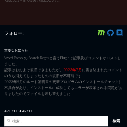
ReactOS – Browse /ReactOS at...
フォロー:
重要なお知らせ
Word Press の Search Regexと言うPluginで記事及びコメントがロストし
ました。
記事はおおよそ復旧できましたが、
2023年7月
に書き込まれたコメント
のうち消えてしまったものの復旧が不可能です
2023年5月のルート証明書の更新プログラムのインストールチェックに
不具合があり、インストールに成功してもエラーが表示される問題があ
りましたのでファイルを差し替えました
ARTICLE SEARCH
検
索: