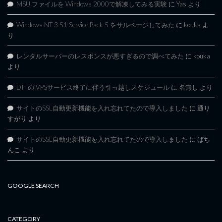
MSU ファイルを Windows 2000で解凍してみる実験
に
Yas
より
Windows NT 3.51 Service Pack 5 をサルベージしてみた
に
kouka
よ
り
レンタルサーバーのレスポンスが悪すぎるので調べてみた
に
kouka
より
DTI の VPSサービス終了に伴う引っ越しスケジュール
に
名無し
より
サイトのSSL自動更新機能を入れ忘れてたので導入しました
に
通り
すがり
より
サイトのSSL自動更新機能を入れ忘れてたので導入しました
に
ぱち
んこ
より
GOOGLE SEARCH
CATEGORY