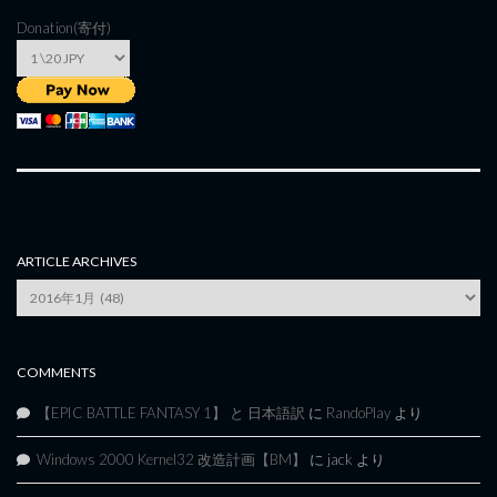
Donation(寄付)
ARTICLE ARCHIVES
Article
Archives
COMMENTS
【EPIC BATTLE FANTASY 1】 と 日本語訳
に
RandoPlay
より
Windows 2000 Kernel32 改造計画【BM】
に
jack
より