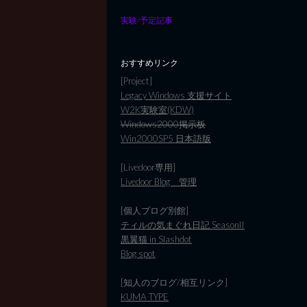
実験/予定記事
おすすめリンク
[Project]
Legacy Windows 支援サイト
W2K実験室(KDW)
Windows2000掲示板
Win2000SP5 日本語版
[Livedoor専用]
Livedoor Blog 管理
[個人ブログ別館]
ティルの気まぐれ日記 SeasonII
黒翼猫 in Slashdot
Blog spot
[知人のブログ/相互リンク]
KUMA TYPE