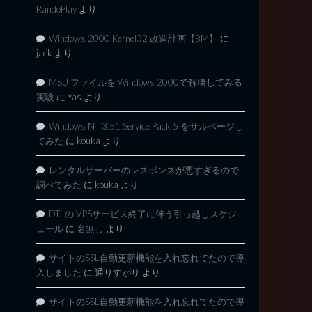
RandoPlay
より
Windows 2000 Kernel32 改造計画【BM】
に
jack
より
MSU ファイルを Windows 2000で解凍してみる
実験
に
Yas
より
Windows NT 3.51 Service Pack 5 をサルベージし
てみた
に
kouka
より
レンタルサーバーのレスポンスが悪すぎるので
調べてみた
に
kouka
より
DTI の VPSサービス終了に伴う引っ越しスケジ
ュール
に
名無し
より
サイトのSSL自動更新機能を入れ忘れてたので導
入しました
に
通りすがり
より
サイトのSSL自動更新機能を入れ忘れてたので導