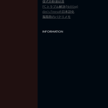
煤式自動連結器
PCトラブル解決(NetKing)
dim's Freesoft日本語化
脳脂肪のパクリメモ
INFORMATION