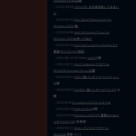
Extended Kernel公開
・2013/10/22
Ultra VNC を日本語化してみまし
た
・2013/05/20
iPod Touch/iPhone Driver for
Windows 2000(改)
・2013/04/08
Intel HD Graphic Driver for
Windows 2000を作ってみた
・2013/01/18
Intel Matrix Storage Manager 8.9
更新(PCH/PCHM 対応)
・2023/08/15 PE Maker
v0.83
公開
・2022/02/13
.Net Framework 3.5SP1 for
Win2000 Extended Kernel公開
・2012/09/27
XNA一括パッケージ(1.0-4.0) v1.1
公開
・2012/09/25
SlimDX一括パッケージ(2.0/4.0)
公
開
・2012/8/28
Ese Lolifox 0.3.8.9a リリース
・2012/06/16
KDW v0.96m
公開
・2012/05/29
Windows 2000 SP4 更新ロールパ
ッケージv2(r18)
(非推奨)
・2012/05/21
iTunes インストーラー for
Win2000
更新 v0.31