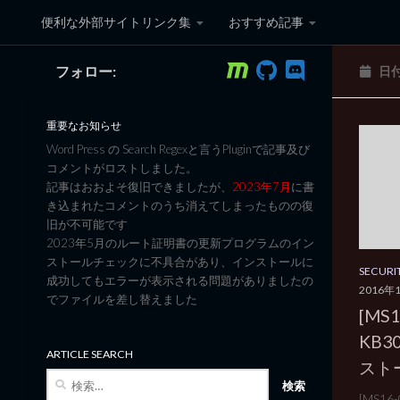
便利な外部サイトリンク集
おすすめ記事
コンテンツへスキップ
フォロー:
日
黒翼猫のコンピュータ日記 3
重要なお知らせ
Word Press の Search Regexと言うPluginで記事及び
コメントがロストしました。
記事はおおよそ復旧できましたが、
2023年7月
に書
き込まれたコメントのうち消えてしまったものの復
旧が不可能です
2023年5月のルート証明書の更新プログラムのイン
ストールチェックに不具合があり、インストールに
SECURI
成功してもエラーが表示される問題がありましたの
2016年
でファイルを差し替えました
[MS1
KB3
ARTICLE SEARCH
スト
検
索:
[MS16-0