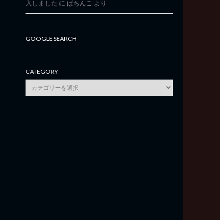
入しました
に
ぱちんこ
より
GOOGLE SEARCH
CATEGORY
category