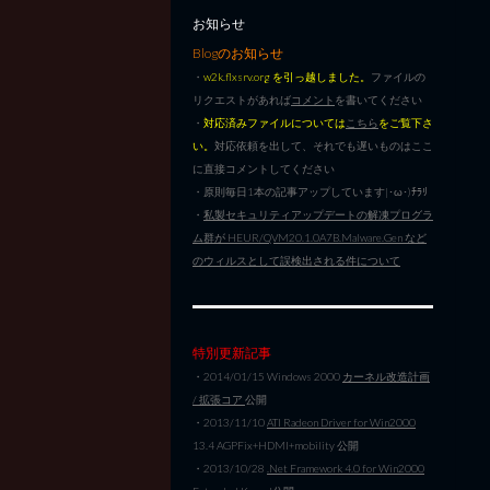
お知らせ
Blogのお知らせ
・
w2k.flxsrv.org を引っ越しました。
ファイルの
リクエストがあれば
コメント
を書いてください
・
対応済みファイルについては
こちら
をご覧下さ
い。
対応依頼を出して、それでも遅いものはここ
に直接コメントしてください
・原則毎日1本の記事アップしています|･ω･)ﾁﾗﾘ
・
私製セキュリティアップデートの解凍プログラ
ム群が HEUR/QVM20.1.0A7B.Malware.Gen など
のウィルスとして誤検出される件について
特別更新記事
・2014/01/15 Windows 2000
カーネル改造計画
/ 拡張コア
公開
・2013/11/10
ATI Radeon Driver for Win2000
13.4 AGPFix+HDMI+mobility 公開
・2013/10/28
.Net Framework 4.0 for Win2000