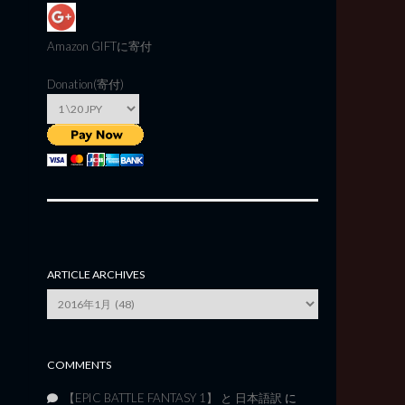
Amazon GIFT
に寄付
Donation(寄付)
ARTICLE ARCHIVES
Article
Archives
COMMENTS
【EPIC BATTLE FANTASY 1】 と 日本語訳
に