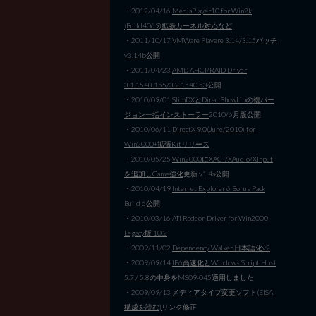
・2012/04/16
MediaPlayer10 for Win2k
(Build4069)拡張カーネル対応など
・2011/10/17
VMWare Playere 3.14/3.15パッチ
v3.14b
公開
・2011/04/23
AMD AHCI/RAID Driver
3.1.1548.155/3.2.1540.53
公開
・2010/09/01
SlimDXとDirectShowLibの複バー
ジョン一括インストーラー
2010/6月版公開
・2010/06/11
DirectX 9.0(June/2010) for
Win2000+拡張Kitリリース
・2010/05/25
Win2000にXACT/XAudio/XInput
を追加しGame強化
更新 v1.4a公開
・2010/04/19
Internet Explorer 6 Bonus Pack
Build 6公開
・2010/03/16 ATI Radeon Driver for Win2000
Legacy版 10.2
・2009/11/02
Dependency Walker 日本語化v2
・2009/09/14
IE6高速化とWindows Script Host
5.7 / 5.8
の中身をMS09-045適用しました
・2009/09/13
メディアタイプ変更ソフト(EISA
構成を読む)
リンク修正