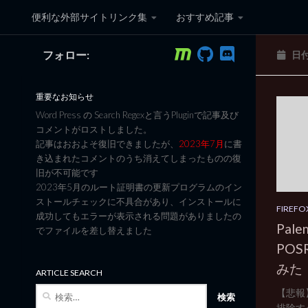
便利な外部サイトリンク集
おすすめ記事
コンテンツへスキップ
フォロー:
日
黒翼猫のコンピュータ日記 3
重要なお知らせ
Word Press の Search Regexと言うPluginで記事及び
コメントがロストしました。
記事はおおよそ復旧できましたが、
2023年7月
に書
き込まれたコメントのうち消えてしまったものの復
旧が不可能です
2023年5月のルート証明書の更新プログラムのイン
ストールチェックに不具合があり、インストールに
FIREFO
成功してもエラーが表示される問題がありましたの
Pale
でファイルを差し替えました
PO
みた
ARTICLE SEARCH
検
【悲報】
索:
排除すべ