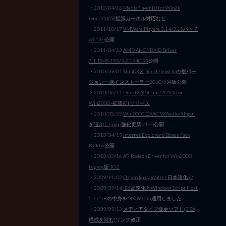
・2012/04/16
MediaPlayer10 for Win2k
(Build4069)拡張カーネル対応など
・2011/10/17
VMWare Playere 3.14/3.15パッチ
v3.14b
公開
・2011/04/23
AMD AHCI/RAID Driver
3.1.1548.155/3.2.1540.53
公開
・2010/09/01
SlimDXとDirectShowLibの複バー
ジョン一括インストーラー
2010/6月版公開
・2010/06/11
DirectX 9.0(June/2010) for
Win2000+拡張Kitリリース
・2010/05/25
Win2000にXACT/XAudio/XInput
を追加しGame強化
更新 v1.4a公開
・2010/04/19
Internet Explorer 6 Bonus Pack
Build 6公開
・2010/03/16 ATI Radeon Driver for Win2000
Legacy版 10.2
・2009/11/02
Dependency Walker 日本語化v2
・2009/09/14
IE6高速化とWindows Script Host
5.7 / 5.8
の中身をMS09-045適用しました
・2009/09/13
メディアタイプ変更ソフト(EISA
構成を読む)
リンク修正