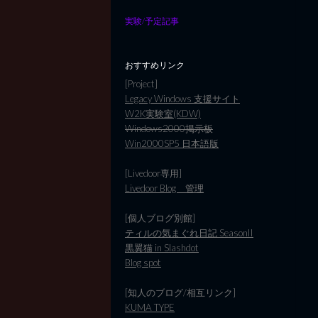
実験/予定記事
おすすめリンク
[Project]
Legacy Windows 支援サイト
W2K実験室(KDW)
Windows2000掲示板
Win2000SP5 日本語版
[Livedoor専用]
Livedoor Blog 管理
[個人ブログ別館]
ティルの気まぐれ日記 SeasonII
黒翼猫 in Slashdot
Blog spot
[知人のブログ/相互リンク]
KUMA TYPE