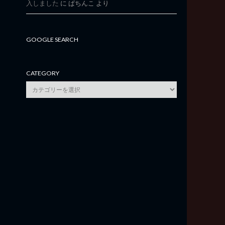
入しました
に
ぱちんこ
より
GOOGLE SEARCH
CATEGORY
category