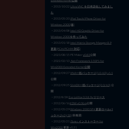
Extended Kernel公開
・2013/10/22
Ultra VNC を日本語化してみまし
た
・2013/05/20
iPod Touch/iPhone Driver for
Windows 2000(改)
・2013/04/08
Intel HD Graphic Driver for
Windows 2000を作ってみた
・2013/01/18
Intel Matrix Storage Manager 8.9
更新(PCH/PCHM 対応)
・2023/08/15 PE Maker
v0.83
公開
・2022/02/13
.Net Framework 3.5SP1 for
Win2000 Extended Kernel公開
・2012/09/27
XNA一括パッケージ(1.0-4.0) v1.1
公開
・2012/09/25
SlimDX一括パッケージ(2.0/4.0)
公
開
・2012/8/28
Ese Lolifox 0.3.8.9a リリース
・2012/06/16
KDW v0.96m
公開
・2012/05/29
Windows 2000 SP4 更新ロールパ
ッケージv2(r18)
(非推奨)
・2012/05/21
iTunes インストーラー for
Win2000
更新 v0.31