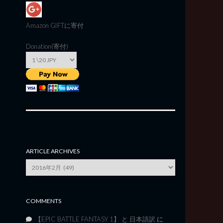
Amazon GIFT
に寄付
Donation(寄付)
ARTICLE ARCHIVES
Article
Archives
COMMENTS
【EPIC BATTLE FANTASY 1】 と 日本語訳
に