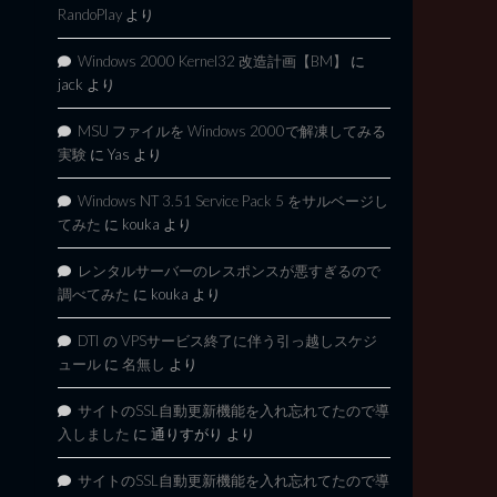
RandoPlay
より
Windows 2000 Kernel32 改造計画【BM】
に
jack
より
MSU ファイルを Windows 2000で解凍してみる
実験
に
Yas
より
Windows NT 3.51 Service Pack 5 をサルベージし
てみた
に
kouka
より
レンタルサーバーのレスポンスが悪すぎるので
調べてみた
に
kouka
より
DTI の VPSサービス終了に伴う引っ越しスケジ
ュール
に
名無し
より
サイトのSSL自動更新機能を入れ忘れてたので導
入しました
に
通りすがり
より
サイトのSSL自動更新機能を入れ忘れてたので導