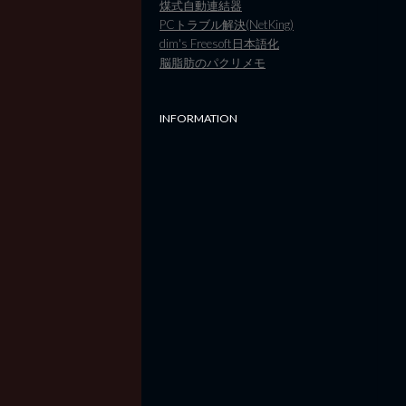
煤式自動連結器
PCトラブル解決(NetKing)
dim's Freesoft日本語化
脳脂肪のパクリメモ
INFORMATION