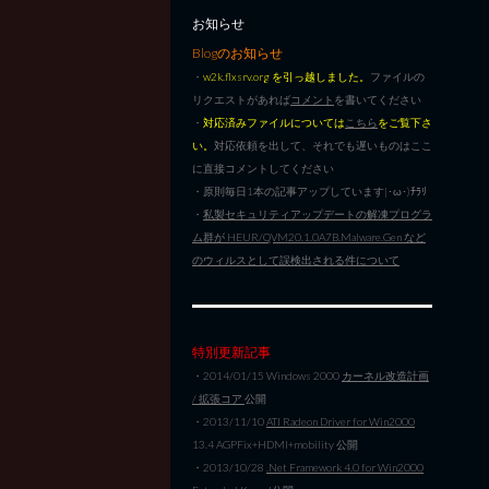
お知らせ
Blogのお知らせ
・
w2k.flxsrv.org を引っ越しました。
ファイルの
リクエストがあれば
コメント
を書いてください
・
対応済みファイルについては
こちら
をご覧下さ
い。
対応依頼を出して、それでも遅いものはここ
に直接コメントしてください
・原則毎日1本の記事アップしています|･ω･)ﾁﾗﾘ
・
私製セキュリティアップデートの解凍プログラ
ム群が HEUR/QVM20.1.0A7B.Malware.Gen など
のウィルスとして誤検出される件について
特別更新記事
・2014/01/15 Windows 2000
カーネル改造計画
/ 拡張コア
公開
・2013/11/10
ATI Radeon Driver for Win2000
13.4 AGPFix+HDMI+mobility 公開
・2013/10/28
.Net Framework 4.0 for Win2000