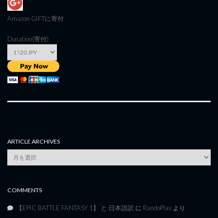
Amazon GIFT
に寄付
Donation(寄付)
ARTICLE ARCHIVES
Article
Archives
COMMENTS
【EPIC BATTLE FANTASY 1】 と 日本語訳
に
RandoPlay
より