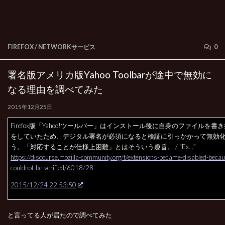
FIREFOX
/
NETWORKサービス
0
署名版アメリカ版Yahoo Toolbarが途中で無効に
なる理由を調べてみた
2015年12月25日
Firefox版「Yahoo!ツールバー」はインストール後に自身のファイルを書
をしていたため、デジタル署名が必須になると検証に引っかかって無効
う。「対応することが仕様上困難」とはそういう趣旨。 / “Ex…”
https://discourse.mozilla-community.org/t/extensions-became-disabled-becau
couldnot-be-verified/6018/28
2015/12/24 22:53:50
と言ってる人が居たので調べてみた