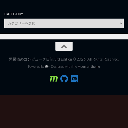
CATEGORY
category
黒翼猫のコンピュータ日記 3rd Edition © 2026. All Rights Reserved.
Powered by
- Designed with the
Hueman theme