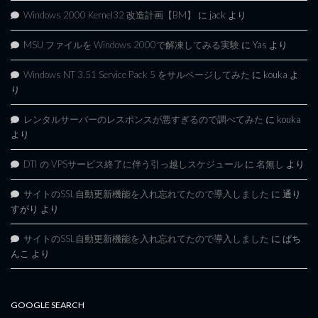
Windows 2000 Kernel32 改造計画【BM】
に
jack
より
MSU ファイルを Windows 2000で解凍してみる実験
に
Yas
より
Windows NT 3.51 Service Pack 5 をサルベージしてみた
に
kouka
よ
り
レンタルサーバーのレスポンスが悪すぎるので調べてみた
に
kouka
より
DTI の VPSサービス終了に伴う引っ越しスケジュール
に
名無し
より
サイトのSSL自動更新機能を入れ忘れてたので導入しました
に
通り
すがり
より
サイトのSSL自動更新機能を入れ忘れてたので導入しました
に
ぱち
んこ
より
GOOGLE SEARCH