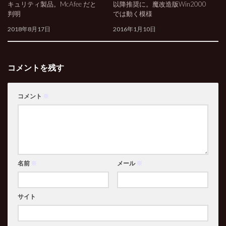
キュリティ製品。McAfee だと
以降推奨に。魔改造版Win2000
判明
では動く模様
2018年8月17日
2016年1月10日
コメントを残す
コメント
※
名前
※
メール
※
サイト