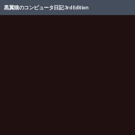
黒翼猫のコンピュータ日記 3rd Edition
コンテンツへスキップ