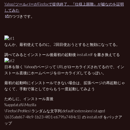
Yahoo!ツールバーがFirefoxで提供終了。『仕様上困難』が嘘なのを証明
してみた
のつづきです。
なんか、最初使えてるのに、2回目使おうとすると無効になってる。
調べてみるとインストール後最初の起動後 install.rdf を書き換えてる
日本を除く Yahooのページって URLがローカライズされてるので、イン
ストール直後にホームページをローカライズしてるっぽい。
最初の起動時にインストールできない場合は、拡張ページの再起動じゃ
なくて、手動で落としてからもう一度起動してみよう
ためしに、インストール直後
%appdata%\Mozilla
\Firefox\Profiles\ランダムな文字列.default\extensions\staged
\{635abd67-4fe9-1b23-4f01-e679fa7484c1} の install.rdf をバックア
ップ