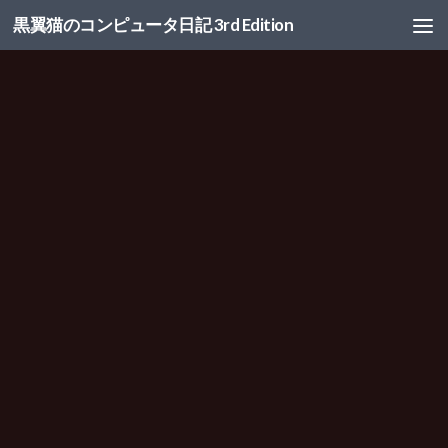
黒翼猫のコンピュータ日記 3rd Edition
コンテンツへスキップ