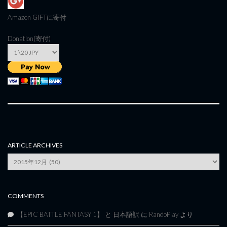
Amazon GIFT
に寄付
Donation(寄付)
ARTICLE ARCHIVES
Article
Archives
COMMENTS
【EPIC BATTLE FANTASY 1】 と 日本語訳
に
RandoPlay
より