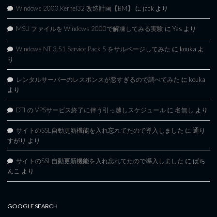
Windows 2000 Kernel32 改造計画【BM】
に
jack
より
MSU ファイルを Windows 2000で解凍してみる実験
に
Yas
より
Windows NT 3.51 Service Pack 5 をサルベージしてみた
に
kouka
よ
り
レンタルサーバーのレスポンスが悪すぎるので調べてみた
に
kouka
より
DTI の VPSサービス終了に伴う引っ越しスケジュール
に
名無し
より
サイトのSSL自動更新機能を入れ忘れてたので導入しました
に
通り
すがり
より
サイトのSSL自動更新機能を入れ忘れてたので導入しました
に
ぱち
んこ
より
GOOGLE SEARCH