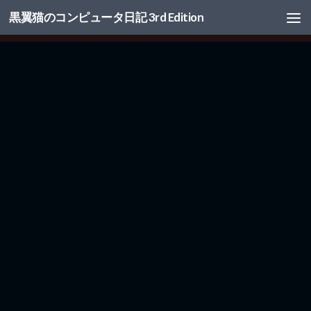
黒翼猫のコンピュータ日記 3rd Edition
コンテンツへスキップ