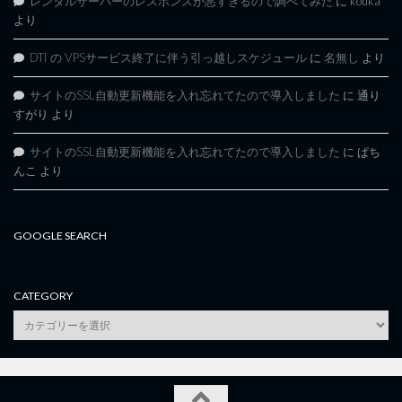
レンタルサーバーのレスポンスが悪すぎるので調べてみた
に
kouka
より
DTI の VPSサービス終了に伴う引っ越しスケジュール
に
名無し
より
サイトのSSL自動更新機能を入れ忘れてたので導入しました
に
通り
すがり
より
サイトのSSL自動更新機能を入れ忘れてたので導入しました
に
ぱち
んこ
より
GOOGLE SEARCH
CATEGORY
category