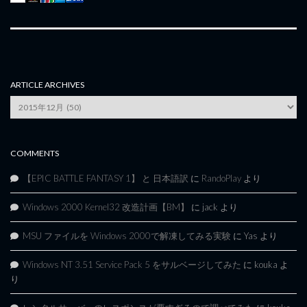
ARTICLE ARCHIVES
Article
Archives
COMMENTS
【EPIC BATTLE FANTASY 1】 と 日本語訳
に
RandoPlay
より
Windows 2000 Kernel32 改造計画【BM】
に
jack
より
MSU ファイルを Windows 2000で解凍してみる実験
に
Yas
より
Windows NT 3.51 Service Pack 5 をサルベージしてみた
に
kouka
よ
り