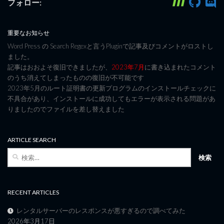
フォロー:
重要なお知らせ
Word Press の Search Regexと言うPluginで記事及びコメントがロストし
ました。
記事はおおよそ復旧できましたが、
2023年7月
に書き込まれたコメント
のうち消えてしまったものの復旧が不可能です
2023年5月のルート証明書の更新プログラムのインストールチェックに
不具合があり、インストールに成功してもエラーが表示される問題があ
りましたのでファイルを差し替えました
ARTICLE SEARCH
検
索:
RECENT ARTICLES
レンタルサーバーのレスポンスが悪すぎるので調べてみた
2026年3月17日