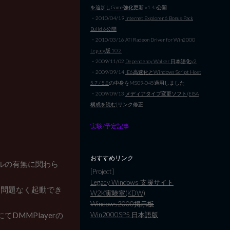
を追加しGame強化
更新 v1.4a公開
・2010/04/19
Internet Explorer 6 Bonus Pack
Build 6公開
・2010/03/16 ATI Radeon Driver for Win2000
Legacy版 10.2
・2009/11/02
Dependency Walker 日本語化v2
・2009/09/14
IE6高速化とWindows Script Host
5.7 / 5.8
の中身をMS09-045適用しました
・2009/09/13
メディアタイプ変更ソフト(EISA
構成を読む)
リンク修正
実験/予定記事
おすすめリンク
ールの有無に関わら
[Project]
Legacy Windows 支援サイト
も問題なく起動でき
W2K実験室(KDW)
Windows2000掲示板
Win2000SP5 日本語版
てDMMPlayerの