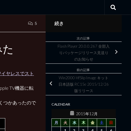
続き
5
次の記事
てみた
Flash Player 20.0.0.267 全部入
りパッケージリリース見送り
のお知らせ
前の記事
ンツをワイヤレスでスト
Win2000 HfSlip Image キット
日本語版 RC15e 2015/12/26
pple TV機器に転
版リリース
がいくつかあったので
CALENDAR
2015年12月
月
火
水
木
金
土
日
1
2
3
4
5
6