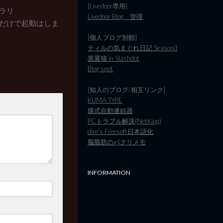
[Livedoor専用]
ブラリ
Livedoor Blog 管理
ただけで起動はしま
[個人ブログ別館]
ティルの気まぐれ日記 SeasonII
黒翼猫 in Slashdot
Blog spot
[知人のブログ/相互リンク]
KUMA TYPE
煤式自動連結器
PCトラブル解決(NetKing)
dim's Freesoft日本語化
脳脂肪のパクリメモ
INFORMATION