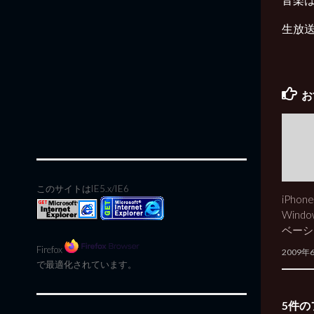
生放送
お
このサイトはIE5.x/IE6
iPho
Wind
ベーシ
Firefox
2009年
で最適化されています。
5件の