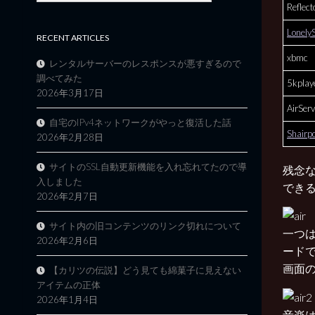
Reflect
Lonely
RECENT ARTICLES
xbmc
レンタルサーバーのレスポンスが悪すぎるので
調べてみた
5kplay
2026年3月17日
AirServ
自宅のIPv4ネットワークがやっと復活した話
Shairp
2026年2月28日
サイトのSSL自動更新機能を入れ忘れてたので導
残念
入しました
でき
2026年2月7日
サイト内の旧コンテンツのリンク切れについて
一つは 
2026年2月6日
ード
画面
【カリツの伝説】どう見ても綿菓子に見えない
アイテムの正体
2026年1月4日
音楽は