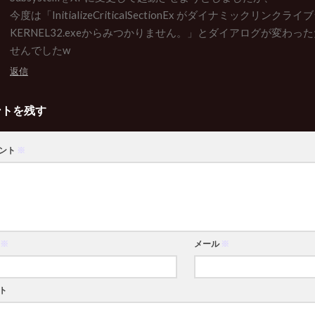
今度は「InitializeCriticalSectionEx がダイナミックリンクライ
KERNEL32.exeからみつかりません。」とダイアログが変わっ
せんでしたw
返信
ントを残す
ント
※
※
メール
※
ト