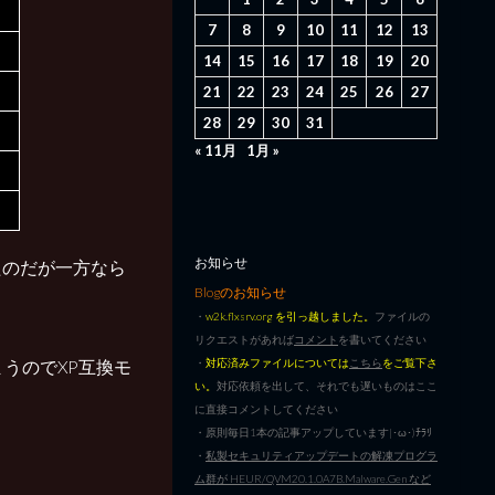
7
8
9
10
11
12
13
14
15
16
17
18
19
20
21
22
23
24
25
26
27
28
29
30
31
« 11月
1月 »
お知らせ
たのだが一方なら
Blogのお知らせ
・
w2k.flxsrv.org を引っ越しました。
ファイルの
リクエストがあれば
コメント
を書いてください
・
対応済みファイルについては
こちら
をご覧下さ
うのでXP互換モ
い。
対応依頼を出して、それでも遅いものはここ
に直接コメントしてください
・原則毎日1本の記事アップしています|･ω･)ﾁﾗﾘ
・
私製セキュリティアップデートの解凍プログラ
ム群が HEUR/QVM20.1.0A7B.Malware.Gen など