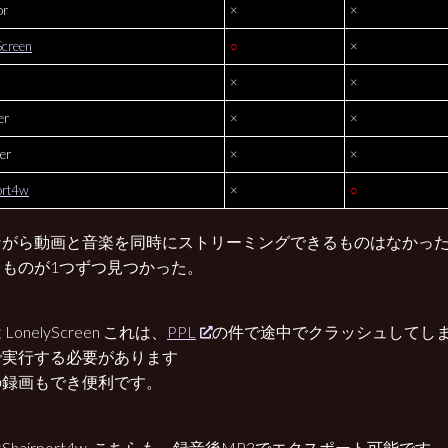
or
×
×
Screen
○
×
×
×
er
×
×
er
×
×
ort4w
×
○
ながら動画と音楽を同時にストリーミングできるものはなかっ
るものが1つずつ見つかった。
LonelyScreen これは、
PPL
の件で途中でクラッシュしてしま
で実行する必要があります
の録画もでき便利です。
Shairport4w こちらも、録音後MP3でエクスポート可能です