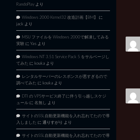
RandoPlay
より
Windows 2000 Kernel32 改造計画【BM】
に
jack
より
MSU ファイルを Windows 2000で解凍してみる
実験
に
Yas
より
Windows NT 3.51 Service Pack 5 をサルベージし
てみた
に
kouka
より
レンタルサーバーのレスポンスが悪すぎるので
調べてみた
に
kouka
より
DTI の VPSサービス終了に伴う引っ越しスケジ
ュール
に
名無し
より
サイトのSSL自動更新機能を入れ忘れてたので導
入しました
に
通りすがり
より
サイトのSSL自動更新機能を入れ忘れてたので導