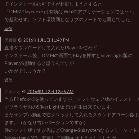
でインストールは可ですが起動しようとすると、
「DMMPlayer.exe は有効な Win32アプリケーションでは･･･」
で起動せず。ソフト環境同じなサブのノートでも同じでした。
返信
黒翼猫
2016年1月1日 11:49 PM
直接ダウンロードして入れたPlayerを使わず
インストール後、DMMの画面でPlayを押すとSilverLight版の
Playerが起動すると思うんですが
いかがでしょうか？
返信
にゃいと
2016年1月2日 12:55 AM
当方Firefox43を使っていますが、ソフトウェア版のインスト
ずブラウザ内のSilverLight版では再生出来ています。
またサンプル動画で右クリックして入れるスタンドアローン版
ます。（かなり古いバージョンですが）
件のソフト版ですが先ほどChange-Subsystemなるフリーソフトに
SubsystemをXPに変更して起動させようとしましたが、