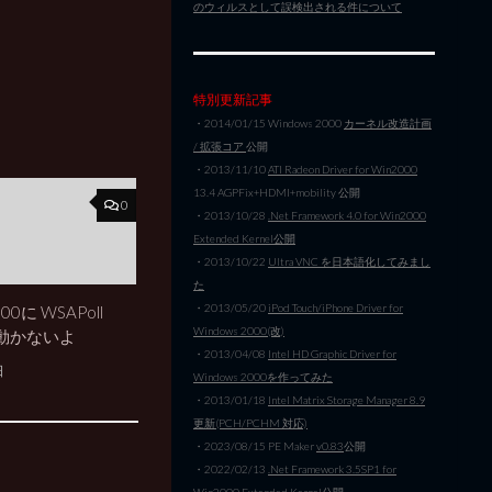
のウィルスとして誤検出される件について
特別更新記事
・2014/01/15 Windows 2000
カーネル改造計画
/ 拡張コア
公開
・2013/11/10
ATI Radeon Driver for Win2000
13.4 AGPFix+HDMI+mobility 公開
0
・2013/10/28
.Net Framework 4.0 for Win2000
Extended Kernel公開
・2013/10/22
Ultra VNC を日本語化してみまし
た
・2013/05/20
iPod Touch/iPhone Driver for
000に WSAPoll
Windows 2000(改)
動かないよ
・2013/04/08
Intel HD Graphic Driver for
日
Windows 2000を作ってみた
・2013/01/18
Intel Matrix Storage Manager 8.9
更新(PCH/PCHM 対応)
・2023/08/15 PE Maker
v0.83
公開
・2022/02/13
.Net Framework 3.5SP1 for
Win2000 Extended Kernel公開