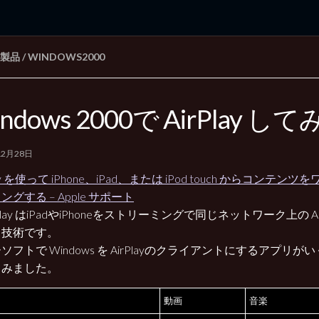
E 製品
/
WINDOWS2000
rd Edition
Windows 2000 tunes up blog
ndows 2000で AirPlay し
12月28日
lay を使って iPhone、iPad、または iPod touch からコンテ
ングする – Apple サポート
rPlay はiPadやiPhoneをストリーミングで同じネットワーク上の A
る技術です。
ソフトで Windows を AirPlayのクライアントにするアプリ
てみました。
動画
音楽