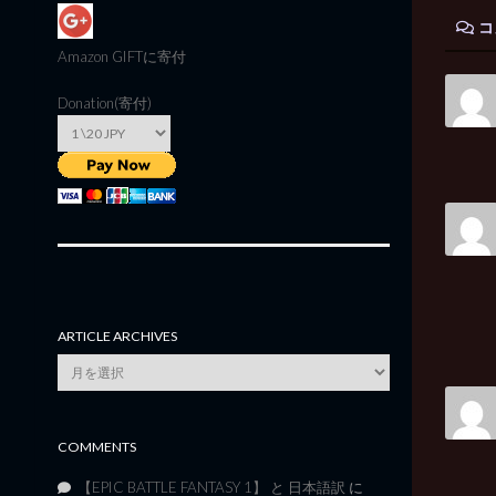
コ
Amazon GIFT
に寄付
Donation(寄付)
ARTICLE ARCHIVES
Article
Archives
COMMENTS
【EPIC BATTLE FANTASY 1】 と 日本語訳
に