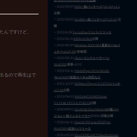
・2012/09/27
XNA一括パッケージ(1.0-4.0) v1.1
公開
・2012/09/25
SlimDX一括パッケージ(2.0/4.0)
公
開
ったんですけど、
・2012/8/28
Ese Lolifox 0.3.8.9a リリース
・2012/06/16
KDW v0.96m
公開
・2012/05/29
Windows 2000 SP4 更新ロールパ
ッケージv2(r18)
(非推奨)
・2012/05/21
iTunes インストーラー for
Win2000
更新 v0.31
。
・2012/04/16
MediaPlayer10 for Win2k
ラーが出るので再生はで
(Build4069)拡張カーネル対応など
・2011/10/17
VMWare Playere 3.14/3.15パッチ
v3.14b
公開
・2011/04/23
AMD AHCI/RAID Driver
3.1.1548.155/3.2.1540.53
公開
・2010/09/01
SlimDXとDirectShowLibの複バー
ジョン一括インストーラー
2010/6月版公開
・2010/06/11
DirectX 9.0(June/2010) for
Win2000+拡張Kitリリース
・2010/05/25
Win2000にXACT/XAudio/XInput