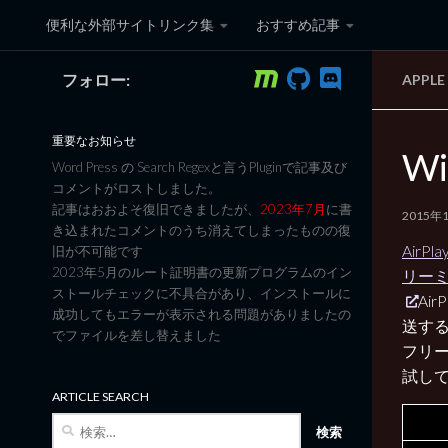
便利な外部サイトリンク集
おすすめ記事
コンテンツへスキップ
フォロー:
APPL
黒翼猫のコンピュータ日記 3
重要なお知らせ
Wi
Word Press の Search Regexと言うPluginで記事及び
コメントがロストしました。
記事はおおよそ復旧できましたが、
2023年7月
に書
2015年
き込まれたコメントのうち消えてしまったものの復
AirP
旧が不可能です
2023年5月のルート証明書の更新プログラムのイン
リーミ
ストールチェックに不具合があり、インストールに
Ai
成功してもエラーが表示される問題がありましたの
送す
でファイルを差し替えました
フリー
試し
ARTICLE SEARCH
検
索: