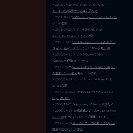
・2012/04/16
MediaPlayer10 for Win2k
(Build4069)拡張カーネル対応など
・2011/10/17
VMWare Playere 3.14/3.15パッチ
v3.14b
公開
・2011/04/23
AMD AHCI/RAID Driver
3.1.1548.155/3.2.1540.53
公開
・2010/09/01
SlimDXとDirectShowLibの複バー
ジョン一括インストーラー
2010/6月版公開
・2010/06/11
DirectX 9.0(June/2010) for
Win2000+拡張Kitリリース
・2010/05/25
Win2000にXACT/XAudio/XInput
を追加しGame強化
更新 v1.4a公開
・2010/04/19
Internet Explorer 6 Bonus Pack
Build 6公開
・2010/03/16 ATI Radeon Driver for Win2000
Legacy版 10.2
・2009/11/02
Dependency Walker 日本語化v2
・2009/09/14
IE6高速化とWindows Script Host
5.7 / 5.8
の中身をMS09-045適用しました
・2009/09/13
メディアタイプ変更ソフト(EISA
構成を読む)
リンク修正