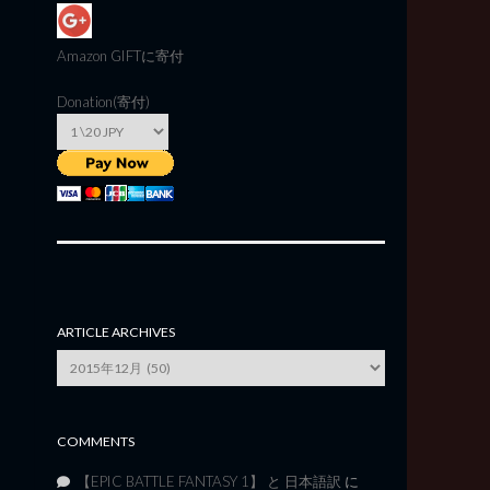
Amazon GIFT
に寄付
Donation(寄付)
ARTICLE ARCHIVES
Article
Archives
COMMENTS
【EPIC BATTLE FANTASY 1】 と 日本語訳
に