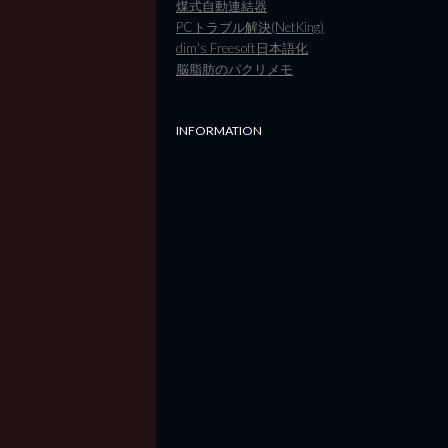
煤式自動連結器
PCトラブル解決(NetKing)
dim's Freesoft日本語化
脳脂肪のパクリメモ
INFORMATION