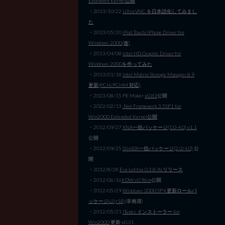
Extended Kernel公開
・2013/10/22
Ultra VNC を日本語化してみまし
た
・2013/05/20
iPod Touch/iPhone Driver for
Windows 2000(改)
・2013/04/08
Intel HD Graphic Driver for
Windows 2000を作ってみた
・2013/01/18
Intel Matrix Storage Manager 8.9
更新(PCH/PCHM 対応)
・2023/08/15 PE Maker
v0.83
公開
・2022/02/13
.Net Framework 3.5SP1 for
Win2000 Extended Kernel公開
・2012/09/27
XNA一括パッケージ(1.0-4.0) v1.1
公開
・2012/09/25
SlimDX一括パッケージ(2.0/4.0)
公
開
・2012/8/28
Ese Lolifox 0.3.8.9a リリース
・2012/06/16
KDW v0.96m
公開
・2012/05/29
Windows 2000 SP4 更新ロールパ
ッケージv2(r18)
(非推奨)
・2012/05/21
iTunes インストーラー for
Win2000
更新 v0.31