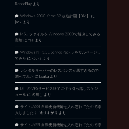
RandoPlay
より
Windows 2000 Kernel32 改造計画【BM】
に
jack
より
MSU ファイルを Windows 2000で解凍してみる
実験
に
Yas
より
Windows NT 3.51 Service Pack 5 をサルベージし
てみた
に
kouka
より
レンタルサーバーのレスポンスが悪すぎるので
調べてみた
に
kouka
より
DTI の VPSサービス終了に伴う引っ越しスケジ
ュール
に
名無し
より
サイトのSSL自動更新機能を入れ忘れてたので導
入しました
に
通りすがり
より
サイトのSSL自動更新機能を入れ忘れてたので導