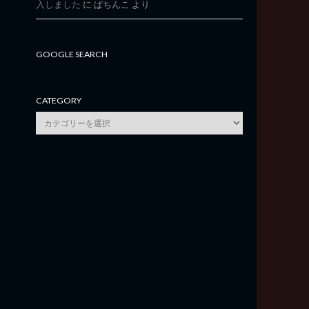
入しました
に
ぱちんこ
より
GOOGLE SEARCH
CATEGORY
category