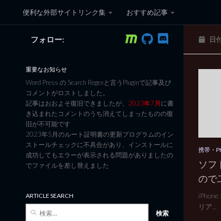
便利な外部サイトリンク集
おすすめ記事
コンテンツへスキップ
フォロー:
日
黒翼猫のコンピュータ日記 3
重要なお知らせ
Word Press の Search Regexと言うPluginで記事及び
コメントがロストしました。
記事はおおよそ復旧できましたが、
2023年7月
に書
き込まれたコメントのうち消えてしまったものの復
旧が不可能です
2023年5月のルート証明書の更新プログラムのイン
ストールチェックに不具合があり、インストールに
携帯・P
成功してもエラーが表示される問題がありましたの
ソフ
でファイルを差し替えました
ので
iPhon
ARTICLE SEARCH
リア...
検
索: