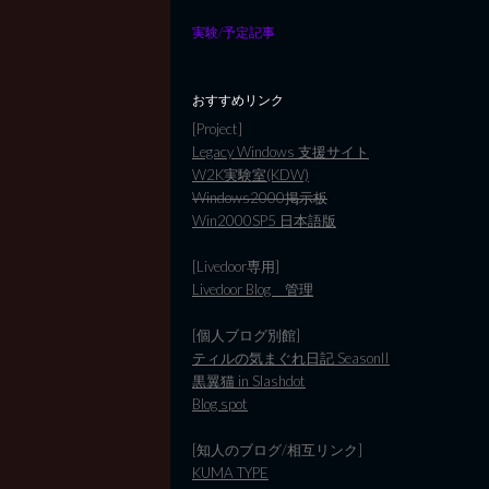
実験/予定記事
おすすめリンク
[Project]
Legacy Windows 支援サイト
W2K実験室(KDW)
Windows2000掲示板
Win2000SP5 日本語版
[Livedoor専用]
Livedoor Blog 管理
[個人ブログ別館]
ティルの気まぐれ日記 SeasonII
黒翼猫 in Slashdot
Blog spot
[知人のブログ/相互リンク]
KUMA TYPE