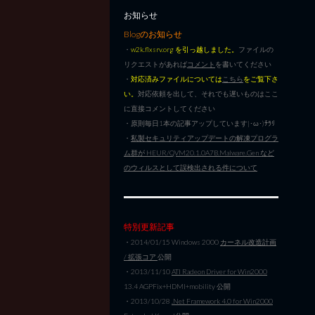
お知らせ
Blogのお知らせ
・
w2k.flxsrv.org を引っ越しました。
ファイルの
リクエストがあれば
コメント
を書いてください
・
対応済みファイルについては
こちら
をご覧下さ
い。
対応依頼を出して、それでも遅いものはここ
に直接コメントしてください
・原則毎日1本の記事アップしています|･ω･)ﾁﾗﾘ
・
私製セキュリティアップデートの解凍プログラ
ム群が HEUR/QVM20.1.0A7B.Malware.Gen など
のウィルスとして誤検出される件について
特別更新記事
・2014/01/15 Windows 2000
カーネル改造計画
/ 拡張コア
公開
・2013/11/10
ATI Radeon Driver for Win2000
13.4 AGPFix+HDMI+mobility 公開
・2013/10/28
.Net Framework 4.0 for Win2000