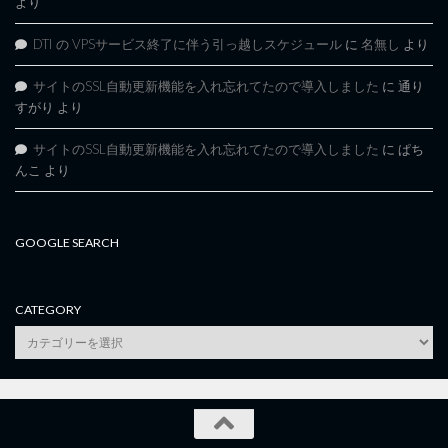
より
DTI の VPSサービス終了に伴う引っ越しスケジュール
に
名無し
より
サイトのSSL自動更新機能を入れ忘れてたので導入しました
に
通り
すがり
より
サイトのSSL自動更新機能を入れ忘れてたので導入しました
に
ぱち
んこ
より
GOOGLE SEARCH
CATEGORY
category