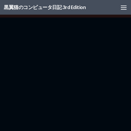
黒翼猫のコンピュータ日記 3rd Edition
コンテンツへスキップ