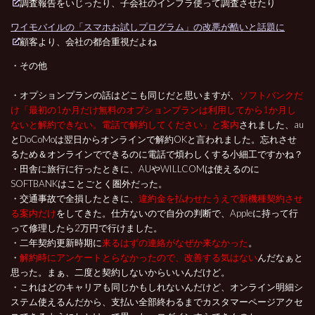
調査報告をいじったり、子会社のインフラ使って調査させたり
ワイモバイルの「スマホお試しプログラム」の改悪が酷いと話題に
顧客より、会社の都合重視だよね
・その他
・オプションプランの話はどこも同じだと思いますが、
ソフトバンクだ
け「最初の1か月だけ無料のオプションプランは利用してから1か月し
ないと解約できない。電話で解約してください」と案内
されました、au
とDoCoMoは翌日からオンラインで解約OKと言われました。忘れさせ
るため＆オンラインでできるのに電話で煩わしくする小細工ですかね？
・田舎に旅行に行ったときに、AUやWILLCOMは使えるのに
SOFTBANKはことごとく圏外だった。
・交通事故で全損したときに、
違約金を払わせたうえで新機種契約させ
る案内だけ
をしてきた。仕方ないので自分の判断で、Appleに持って行
って修理したら2万円で行けました。
・二年契約更新時期に
来るはずの連絡がなぜか来なかった
。
・
解約時にアンケートとらなかったので、改善する気はない
んだなぁと
思った。まぁ、二度と契約しないからいいんだけど。
・これはどのキャリアも同じかもしれないんだけど、オンライン明細シ
ステム使えるんだから、支払い全部終わるまでカスタマーページアクセ