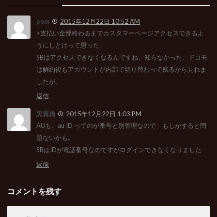
pom
2015年12月22日 10:52 AM
>支払い全部終わるまでカスタマーページアクセスできるよ
うにしとけって思った。
SBはアクセスできなくなるんですね、知らなかった。ドコモ
は解約後もアカウントが内部で切り替わって残るから見れま
したが。
返信
黒翼猫
2015年12月22日 1:03 PM
AUも、au ID ってのが番号と別管理なので、もしかすると問
題ないかも。
SBはIDが電話番号なのですがログインできなくなりました
返信
コメントを残す