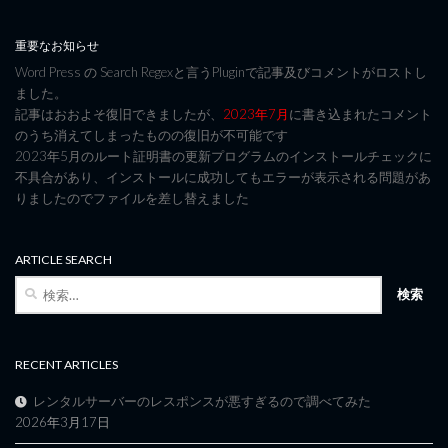
重要なお知らせ
Word Press の Search Regexと言うPluginで記事及びコメントがロストし
ました。
記事はおおよそ復旧できましたが、
2023年7月
に書き込まれたコメント
のうち消えてしまったものの復旧が不可能です
2023年5月のルート証明書の更新プログラムのインストールチェックに
不具合があり、インストールに成功してもエラーが表示される問題があ
りましたのでファイルを差し替えました
ARTICLE SEARCH
検
索:
RECENT ARTICLES
レンタルサーバーのレスポンスが悪すぎるので調べてみた
2026年3月17日