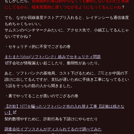
もしかしたら、
長期契約の客は餌やらなくても解約しないものだと馬鹿
にしてるから、端末意図的に遅くつながるようになってるんじゃね
？
でも、なぜか回線速度テストアプリ入れると、レイテンシーも通信速度
もめちゃくちゃいい。
サムスンのベンチマークみたいに、アクセス先で、小細工してるんじゃ
ないですかね？
・セキュリティ的に不安でござるの巻
またまたYahoo(ソフトバンク）絡みでセキュリティ問題
子会社が情報漏えい起こしたり、脆弱性があったり。
あと、ソフトバンクの基地局、コスト下げるために、ZTEとか中国の下
請けに出してるんですが、支払が遅いために手抜き工事になってるとい
う話をそっちの筋の人から聞きました。
・裏でやってることが黒いのでござるの巻
【詐欺】NTTを騙ったソフトバンク光の入れ替え工事【証拠は残さな
い】
契約数増やすために、詐欺行為を下請けにやらせたり
調査会社イプソスさんがディスられてるので調べてみた