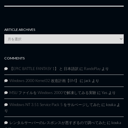
ARTICLE ARCHIVES
Article
Archives
COMMENTS
【EPIC BATTLE FANTASY 1】 と 日本語訳
に
RandoPlay
より
Windows 2000 Kernel32 改造計画【BM】
に
jack
より
MSU ファイルを Windows 2000で解凍してみる実験
に
Yas
より
Windows NT 3.51 Service Pack 5 をサルベージしてみた
に
kouka
よ
り
レンタルサーバーのレスポンスが悪すぎるので調べてみた
に
kouka