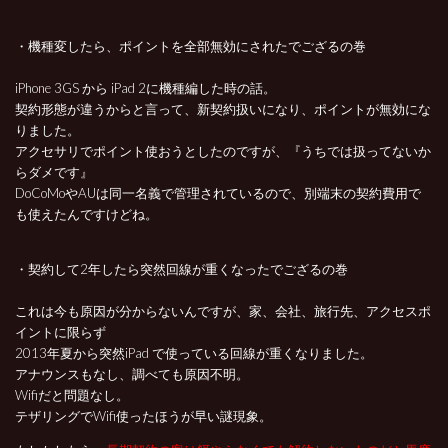
・機種変したら、ポイントを全部無効にされたでござるの巻
iPhone 3GS から iPad 2に機種編した時の話。
契約形態が違うからと言って、新契約扱いになり、ポイントが無効にな
りました。
アクセサリでポイント使おうとしたのですが、『うちでは扱ってないか
らダメです』
DoCoMoやAUは同一名義で管理されているので、別端末の契約費用で
も使えたんですけどね。
・契約して2年したら突然回線が重くなったでござるの巻
これは今も原因が分からないんですが、家、会社、旅行先、アクセスポ
イントに限らず
2013年夏から突然iPad で使っている回線が重くなりました。
アナウンスもなし、調べても原因不明。
Wifiだと問題なし。
テザリングでWifi使ったほうが早い謎現象。